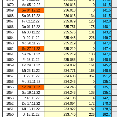
1070
Mo 05.12.22
236.013
0
141,5
1069
So 04.12.22
236.013
0
141,5
1068
Sa 03.12.22
236.013
134
141,5
1067
Fr 02.12.22
235.879
128
142,8
1066
Do 01.12.22
235.751
175
148,1
1065
Mi 30.11.22
235.576
131
143,2
1064
Di 29.11.22
235.445
226
149,7
1063
Mo 28.11.22
235.219
0
147,4
1062
So 27.11.22
235.219
0
147,4
1061
Sa 26.11.22
235.219
133
147,4
1060
Fr 25.11.22
235.086
154
148,6
1059
Do 24.11.22
234.932
161
145,2
1058
Mi 23.11.22
234.771
168
148,8
1057
Di 22.11.22
234.603
357
151,2
1056
Mo 21.11.22
234.246
0
135,1
1055
So 20.11.22
234.246
0
135,1
1054
Sa 19.11.22
234.246
138
135,1
1053
Fr 18.11.22
234.108
14
142,1
1052
Do 17.11.22
234.094
172
170,3
1051
Mi 16.11.22
233.922
182
178,5
1050
Di 15.11.22
233.740
226
192,7