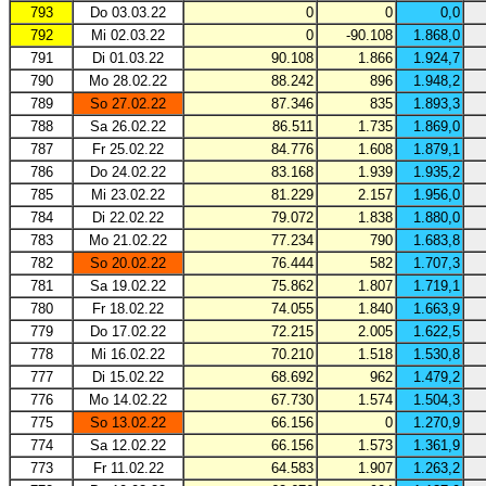
793
Do 03.03.22
0
0
0,0
792
Mi 02.03.22
0
-90.108
1.868,0
791
Di 01.03.22
90.108
1.866
1.924,7
790
Mo 28.02.22
88.242
896
1.948,2
789
So 27.02.22
87.346
835
1.893,3
788
Sa 26.02.22
86.511
1.735
1.869,0
787
Fr 25.02.22
84.776
1.608
1.879,1
786
Do 24.02.22
83.168
1.939
1.935,2
785
Mi 23.02.22
81.229
2.157
1.956,0
784
Di 22.02.22
79.072
1.838
1.880,0
783
Mo 21.02.22
77.234
790
1.683,8
782
So 20.02.22
76.444
582
1.707,3
781
Sa 19.02.22
75.862
1.807
1.719,1
780
Fr 18.02.22
74.055
1.840
1.663,9
779
Do 17.02.22
72.215
2.005
1.622,5
778
Mi 16.02.22
70.210
1.518
1.530,8
777
Di 15.02.22
68.692
962
1.479,2
776
Mo 14.02.22
67.730
1.574
1.504,3
775
So 13.02.22
66.156
0
1.270,9
774
Sa 12.02.22
66.156
1.573
1.361,9
773
Fr 11.02.22
64.583
1.907
1.263,2