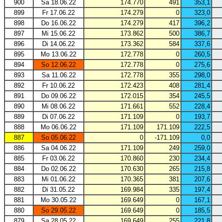
900
Sa 18.06.22
174.770
491
353,1
899
Fr 17.06.22
174.279
0
323,0
898
Do 16.06.22
174.279
417
396,2
897
Mi 15.06.22
173.862
500
386,7
896
Di 14.06.22
173.362
584
337,6
895
Mo 13.06.22
172.778
0
260,5
894
So 12.06.22
172.778
0
275,6
893
Sa 11.06.22
172.778
355
298,0
892
Fr 10.06.22
172.423
408
281,4
891
Do 09.06.22
172.015
354
245,5
890
Mi 08.06.22
171.661
552
228,4
889
Di 07.06.22
171.109
0
193,7
888
Mo 06.06.22
171.109
171.109
222,5
887
So 05.06.22
0
-171.109
0,0
886
Sa 04.06.22
171.109
249
259,0
885
Fr 03.06.22
170.860
230
234,4
884
Do 02.06.22
170.630
265
215,8
883
Mi 01.06.22
170.365
381
207,6
882
Di 31.05.22
169.984
335
197,4
881
Mo 30.05.22
169.649
0
167,1
880
So 29.05.22
169.649
0
185,5
879
Sa 28.05.22
169.649
255
221,8