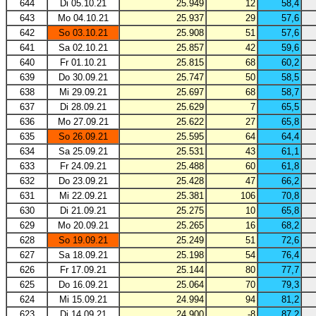
644
Di 05.10.21
25.949
12
58,4
643
Mo 04.10.21
25.937
29
57,6
642
So 03.10.21
25.908
51
57,6
641
Sa 02.10.21
25.857
42
59,6
640
Fr 01.10.21
25.815
68
60,2
639
Do 30.09.21
25.747
50
58,5
638
Mi 29.09.21
25.697
68
58,7
637
Di 28.09.21
25.629
7
65,5
636
Mo 27.09.21
25.622
27
65,8
635
So 26.09.21
25.595
64
64,4
634
Sa 25.09.21
25.531
43
61,1
633
Fr 24.09.21
25.488
60
61,8
632
Do 23.09.21
25.428
47
66,2
631
Mi 22.09.21
25.381
106
70,8
630
Di 21.09.21
25.275
10
65,8
629
Mo 20.09.21
25.265
16
68,2
628
So 19.09.21
25.249
51
72,6
627
Sa 18.09.21
25.198
54
76,4
626
Fr 17.09.21
25.144
80
77,7
625
Do 16.09.21
25.064
70
79,3
624
Mi 15.09.21
24.994
94
81,2
623
Di 14.09.21
24.900
-8
87,2