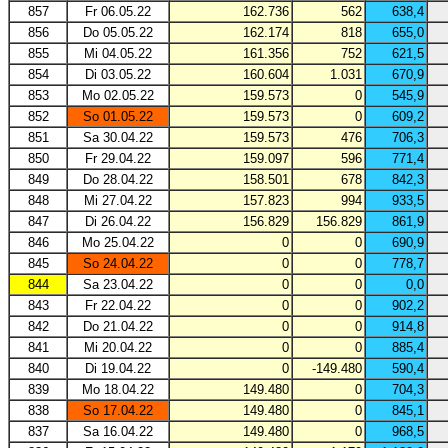
857
Fr 06.05.22
162.736
562
638,4
856
Do 05.05.22
162.174
818
655,0
855
Mi 04.05.22
161.356
752
621,5
854
Di 03.05.22
160.604
1.031
670,9
853
Mo 02.05.22
159.573
0
545,9
852
So 01.05.22
159.573
0
609,2
851
Sa 30.04.22
159.573
476
706,3
850
Fr 29.04.22
159.097
596
771,4
849
Do 28.04.22
158.501
678
842,3
848
Mi 27.04.22
157.823
994
933,5
847
Di 26.04.22
156.829
156.829
861,9
846
Mo 25.04.22
0
0
690,9
845
So 24.04.22
0
0
778,7
844
Sa 23.04.22
0
0
0,0
843
Fr 22.04.22
0
0
902,2
842
Do 21.04.22
0
0
914,8
841
Mi 20.04.22
0
0
885,4
840
Di 19.04.22
0
-149.480
590,4
839
Mo 18.04.22
149.480
0
704,3
838
So 17.04.22
149.480
0
845,1
837
Sa 16.04.22
149.480
0
968,5