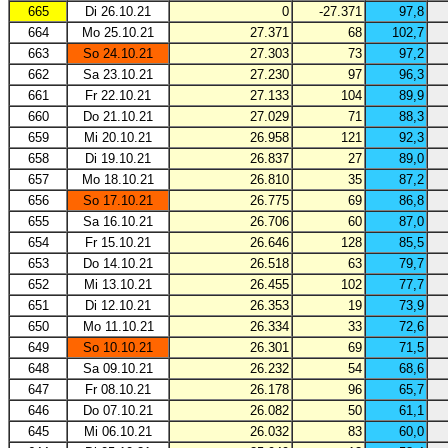
665
Di 26.10.21
0
-27.371
97,8
664
Mo 25.10.21
27.371
68
102,7
663
So 24.10.21
27.303
73
97,2
662
Sa 23.10.21
27.230
97
96,3
661
Fr 22.10.21
27.133
104
89,9
660
Do 21.10.21
27.029
71
88,3
659
Mi 20.10.21
26.958
121
92,3
658
Di 19.10.21
26.837
27
89,0
657
Mo 18.10.21
26.810
35
87,2
656
So 17.10.21
26.775
69
86,8
655
Sa 16.10.21
26.706
60
87,0
654
Fr 15.10.21
26.646
128
85,5
653
Do 14.10.21
26.518
63
79,7
652
Mi 13.10.21
26.455
102
77,7
651
Di 12.10.21
26.353
19
73,9
650
Mo 11.10.21
26.334
33
72,6
649
So 10.10.21
26.301
69
71,5
648
Sa 09.10.21
26.232
54
68,6
647
Fr 08.10.21
26.178
96
65,7
646
Do 07.10.21
26.082
50
61,1
645
Mi 06.10.21
26.032
83
60,0