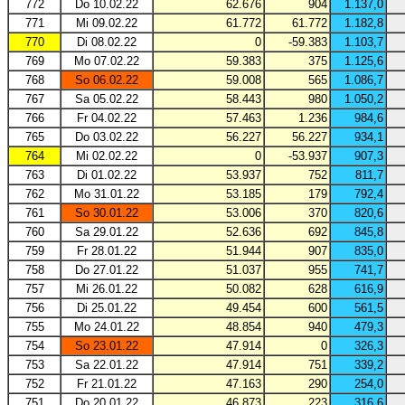
772
Do 10.02.22
62.676
904
1.137,0
771
Mi 09.02.22
61.772
61.772
1.182,8
770
Di 08.02.22
0
-59.383
1.103,7
769
Mo 07.02.22
59.383
375
1.125,6
768
So 06.02.22
59.008
565
1.086,7
767
Sa 05.02.22
58.443
980
1.050,2
766
Fr 04.02.22
57.463
1.236
984,6
765
Do 03.02.22
56.227
56.227
934,1
764
Mi 02.02.22
0
-53.937
907,3
763
Di 01.02.22
53.937
752
811,7
762
Mo 31.01.22
53.185
179
792,4
761
So 30.01.22
53.006
370
820,6
760
Sa 29.01.22
52.636
692
845,8
759
Fr 28.01.22
51.944
907
835,0
758
Do 27.01.22
51.037
955
741,7
757
Mi 26.01.22
50.082
628
616,9
756
Di 25.01.22
49.454
600
561,5
755
Mo 24.01.22
48.854
940
479,3
754
So 23.01.22
47.914
0
326,3
753
Sa 22.01.22
47.914
751
339,2
752
Fr 21.01.22
47.163
290
254,0
751
Do 20.01.22
46.873
223
316,6