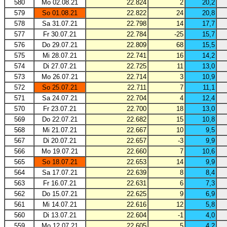
580
Mo 02.08.21
22.824
2
20,2
579
So 01.08.21
22.822
24
20,8
578
Sa 31.07.21
22.798
14
17,7
577
Fr 30.07.21
22.784
-25
15,7
576
Do 29.07.21
22.809
68
15,5
575
Mi 28.07.21
22.741
16
14,2
574
Di 27.07.21
22.725
11
13,0
573
Mo 26.07.21
22.714
3
10,9
572
So 25.07.21
22.711
7
11,1
571
Sa 24.07.21
22.704
4
12,4
570
Fr 23.07.21
22.700
18
13,0
569
Do 22.07.21
22.682
15
10,8
568
Mi 21.07.21
22.667
10
9,5
567
Di 20.07.21
22.657
-3
9,9
566
Mo 19.07.21
22.660
7
10,6
565
So 18.07.21
22.653
14
9,9
564
Sa 17.07.21
22.639
8
8,4
563
Fr 16.07.21
22.631
6
7,3
562
Do 15.07.21
22.625
9
6,9
561
Mi 14.07.21
22.616
12
5,8
560
Di 13.07.21
22.604
-1
4,0
559
Mo 12.07.21
22.605
5
4,2