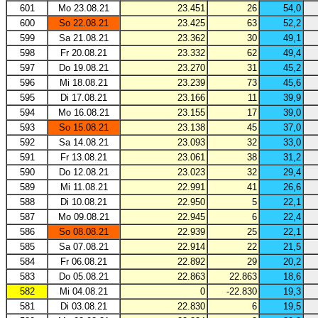
601
Mo 23.08.21
23.451
26
54,0
600
So 22.08.21
23.425
63
52,2
599
Sa 21.08.21
23.362
30
49,1
598
Fr 20.08.21
23.332
62
49,4
597
Do 19.08.21
23.270
31
45,2
596
Mi 18.08.21
23.239
73
45,6
595
Di 17.08.21
23.166
11
39,9
594
Mo 16.08.21
23.155
17
39,0
593
So 15.08.21
23.138
45
37,0
592
Sa 14.08.21
23.093
32
33,0
591
Fr 13.08.21
23.061
38
31,2
590
Do 12.08.21
23.023
32
29,4
589
Mi 11.08.21
22.991
41
26,6
588
Di 10.08.21
22.950
5
22,1
587
Mo 09.08.21
22.945
6
22,4
586
So 08.08.21
22.939
25
22,1
585
Sa 07.08.21
22.914
22
21,5
584
Fr 06.08.21
22.892
29
20,2
583
Do 05.08.21
22.863
22.863
18,6
582
Mi 04.08.21
0
-22.830
19,3
581
Di 03.08.21
22.830
6
19,5