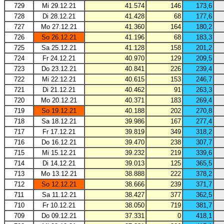
729
Mi 29.12.21
41.574
146
173,6
728
Di 28.12.21
41.428
68
177,6
727
Mo 27.12.21
41.360
164
180,2
726
So 26.12.21
41.196
68
183,3
725
Sa 25.12.21
41.128
158
201,2
724
Fr 24.12.21
40.970
129
209,5
723
Do 23.12.21
40.841
226
239,4
722
Mi 22.12.21
40.615
153
246,7
721
Di 21.12.21
40.462
91
263,3
720
Mo 20.12.21
40.371
183
269,4
719
So 19.12.21
40.188
202
270,8
718
Sa 18.12.21
39.986
167
277,4
717
Fr 17.12.21
39.819
349
318,2
716
Do 16.12.21
39.470
238
307,7
715
Mi 15.12.21
39.232
219
339,6
714
Di 14.12.21
39.013
125
365,5
713
Mo 13.12.21
38.888
222
378,2
712
So 12.12.21
38.666
239
371,7
711
Sa 11.12.21
38.427
377
362,5
710
Fr 10.12.21
38.050
719
381,7
709
Do 09.12.21
37.331
0
418,1