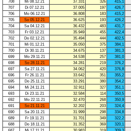
708
Mi 08.12.21
37.331
326
415,1
707
Di 07.12.21
37.005
197
426,7
706
Mo 06.12.21
36.808
183
415,2
705
So 05.12.21
36.625
193
426,2
704
Sa 04.12.21
36.432
483
431,7
703
Fr 03.12.21
35.949
455
422,4
702
Do 02.12.21
35.494
444
402,5
701
Mi 01.12.21
35.050
375
384,1
700
Di 30.11.21
34.675
137
381,3
699
Mo 29.11.21
34.538
257
381,0
698
So 28.11.21
34.281
219
376,2
697
Sa 27.11.21
34.062
420
376,8
696
Fr 26.11.21
33.642
351
355,2
695
Do 25.11.21
33.291
380
354,2
694
Mi 24.11.21
32.911
327
351,1
693
Di 23.11.21
32.584
114
350,5
692
Mo 22.11.21
32.470
268
350,9
691
So 21.11.21
32.202
203
324,4
690
Sa 20.11.21
31.999
298
334,8
689
Fr 19.11.21
31.701
349
322,2
688
Do 18.11.21
31.352
369
320,1
687
Mi 17.11.21
30.983
319
309,3