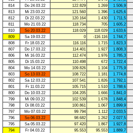
814
Do 24.03.22
122.829
1.269
1.506,9
813
Mi 23.03.22
121.560
1.396
1.625,6
812
Di 22.03.22
120.164
1.430
1.711,5
811
Mo 21.03.22
118.734
705
1.605,2
810
So 20.03.22
118.029
118.029
1.633,6
809
Sa 19.03.22
0
-116.116
1.744,7
808
Fr 18.03.22
116.116
1.715
1.823,3
807
Do 17.03.22
114.401
1.927
1.808,3
806
Mi 16.03.22
112.474
1.976
1.785,3
805
Di 15.03.22
110.498
672
1.722,4
804
Mo 14.03.22
109.826
1.104
1.775,9
803
So 13.03.22
108.722
1.181
1.774,8
802
Sa 12.03.22
107.541
1.826
1.792,1
801
Fr 11.03.22
105.715
1.510
1.788,6
800
Do 10.03.22
104.205
1.666
1.841,0
799
Mi 09.03.22
102.539
1.678
1.848,4
798
Di 08.03.22
100.861
1.067
1.899,9
797
Mo 07.03.22
99.794
1.112
2.033,5
796
So 06.03.22
98.682
1.262
2.027,5
795
Sa 05.03.22
97.420
1.867
1.927,8
794
Fr 04.03.22
95.553
95.553
1.889,7