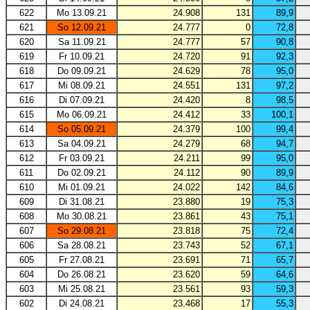
622
Mo 13.09.21
24.908
131
89,9
621
So 12.09.21
24.777
0
72,8
620
Sa 11.09.21
24.777
57
90,8
619
Fr 10.09.21
24.720
91
92,3
618
Do 09.09.21
24.629
78
95,0
617
Mi 08.09.21
24.551
131
97,2
616
Di 07.09.21
24.420
8
98,5
615
Mo 06.09.21
24.412
33
100,1
614
So 05.09.21
24.379
100
99,4
613
Sa 04.09.21
24.279
68
94,7
612
Fr 03.09.21
24.211
99
95,0
611
Do 02.09.21
24.112
90
89,9
610
Mi 01.09.21
24.022
142
84,6
609
Di 31.08.21
23.880
19
75,3
608
Mo 30.08.21
23.861
43
75,1
607
So 29.08.21
23.818
75
72,4
606
Sa 28.08.21
23.743
52
67,1
605
Fr 27.08.21
23.691
71
65,7
604
Do 26.08.21
23.620
59
64,6
603
Mi 25.08.21
23.561
93
59,3
602
Di 24.08.21
23.468
17
55,3