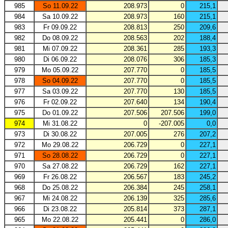
985
So 11.09.22
208.973
0
215,1
984
Sa 10.09.22
208.973
160
215,1
983
Fr 09.09.22
208.813
250
209,6
982
Do 08.09.22
208.563
202
188,4
981
Mi 07.09.22
208.361
285
193,3
980
Di 06.09.22
208.076
306
185,3
979
Mo 05.09.22
207.770
0
185,5
978
So 04.09.22
207.770
0
185,5
977
Sa 03.09.22
207.770
130
185,5
976
Fr 02.09.22
207.640
134
190,4
975
Do 01.09.22
207.506
207.506
199,0
974
Mi 31.08.22
0
-207.005
0,0
973
Di 30.08.22
207.005
276
207,2
972
Mo 29.08.22
206.729
0
227,1
971
So 28.08.22
206.729
0
227,1
970
Sa 27.08.22
206.729
162
227,1
969
Fr 26.08.22
206.567
183
245,2
968
Do 25.08.22
206.384
245
258,1
967
Mi 24.08.22
206.139
325
285,6
966
Di 23.08.22
205.814
373
287,1
965
Mo 22.08.22
205.441
0
286,0