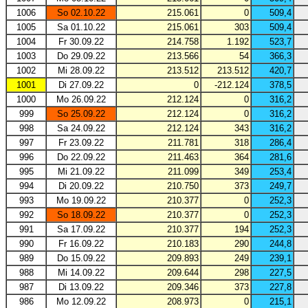
1006
So 02.10.22
215.061
0
509,4
1005
Sa 01.10.22
215.061
303
509,4
1004
Fr 30.09.22
214.758
1.192
523,7
1003
Do 29.09.22
213.566
54
366,3
1002
Mi 28.09.22
213.512
213.512
420,7
1001
Di 27.09.22
0
-212.124
378,5
1000
Mo 26.09.22
212.124
0
316,2
999
So 25.09.22
212.124
0
316,2
998
Sa 24.09.22
212.124
343
316,2
997
Fr 23.09.22
211.781
318
286,4
996
Do 22.09.22
211.463
364
281,6
995
Mi 21.09.22
211.099
349
253,4
994
Di 20.09.22
210.750
373
249,7
993
Mo 19.09.22
210.377
0
252,3
992
So 18.09.22
210.377
0
252,3
991
Sa 17.09.22
210.377
194
252,3
990
Fr 16.09.22
210.183
290
244,8
989
Do 15.09.22
209.893
249
239,1
988
Mi 14.09.22
209.644
298
227,5
987
Di 13.09.22
209.346
373
227,8
986
Mo 12.09.22
208.973
0
215,1