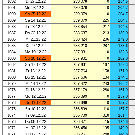
1092
Di 27.12.22
239.079
0
154,5
1091
Mo 26.12.22
239.079
0
204,7
1090
So 25.12.22
239.079
0
204,7
1089
Sa 24.12.22
239.079
225
204,7
1088
Fr 23.12.22
238.854
217
194,5
1087
Do 22.12.22
238.637
213
186,0
1086
Mi 21.12.22
238.424
206
179,8
1085
Di 20.12.22
238.218
287
183,6
1084
Mo 19.12.22
237.931
0
182,3
1083
So 18.12.22
237.931
0
182,3
1082
Sa 17.12.22
237.931
167
182,3
1081
Fr 16.12.22
237.764
158
171,9
1080
Do 15.12.22
237.606
184
174,1
1079
Mi 14.12.22
237.422
243
169,2
1078
Di 13.12.22
237.179
280
161,9
1077
Mo 12.12.22
236.899
0
157,0
1076
So 11.12.22
236.899
0
157,7
1075
Sa 10.12.22
236.899
110
157,7
1074
Fr 09.12.22
236.789
318
161,4
1073
Do 08.12.22
236.471
15
124,8
1072
Mi 07.12.22
236.456
195
149,9
1071
Di 06.12.22
236.261
248
144,8