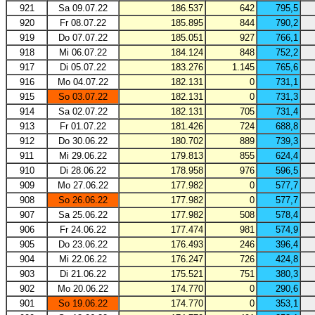
921
Sa 09.07.22
186.537
642
795,5
920
Fr 08.07.22
185.895
844
790,2
919
Do 07.07.22
185.051
927
766,1
918
Mi 06.07.22
184.124
848
752,2
917
Di 05.07.22
183.276
1.145
765,6
916
Mo 04.07.22
182.131
0
731,1
915
So 03.07.22
182.131
0
731,3
914
Sa 02.07.22
182.131
705
731,4
913
Fr 01.07.22
181.426
724
688,8
912
Do 30.06.22
180.702
889
739,3
911
Mi 29.06.22
179.813
855
624,4
910
Di 28.06.22
178.958
976
596,5
909
Mo 27.06.22
177.982
0
577,7
908
So 26.06.22
177.982
0
577,7
907
Sa 25.06.22
177.982
508
578,4
906
Fr 24.06.22
177.474
981
574,9
905
Do 23.06.22
176.493
246
396,4
904
Mi 22.06.22
176.247
726
424,8
903
Di 21.06.22
175.521
751
380,3
902
Mo 20.06.22
174.770
0
290,6
901
So 19.06.22
174.770
0
353,1