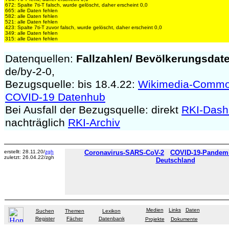
672: Spalte 7ti-T falsch, wurde gelöscht, daher erscheint 0,0
665: alle Daten fehlen
582: alle Daten fehlen
521: alle Daten fehlen
423: Spalte 7ti-T zuvor falsch, wurde gelöscht, daher erscheint 0,0
349: alle Daten fehlen
315: alle Daten fehlen
Datenquellen:
Fallzahlen/
Bevölkerungsdat
de/by-2-0,
Bezugsquelle: bis 18.4.22:
Wikimedia-Comm
COVID-19 Datenhub
Bei Ausfall der Bezugsquelle: direkt
RKI-Dash
nachträglich
RKI-Archiv
erstellt: 28.11.20/
zgh
Coronavirus-SARS-CoV-2
COVID-19-Pandemie
zuletzt: 26.04.22/zgh
Deutschland
Medien
Links
Daten
Suchen
Themen
Lexikon
Register
Fächer
Datenbank
Projekte
Dokumente