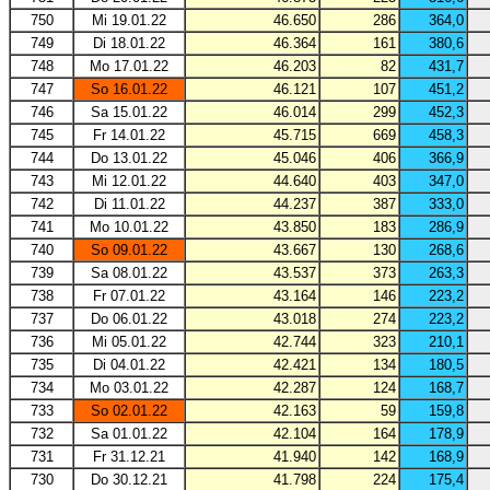
750
Mi 19.01.22
46.650
286
364,0
749
Di 18.01.22
46.364
161
380,6
748
Mo 17.01.22
46.203
82
431,7
747
So 16.01.22
46.121
107
451,2
746
Sa 15.01.22
46.014
299
452,3
745
Fr 14.01.22
45.715
669
458,3
744
Do 13.01.22
45.046
406
366,9
743
Mi 12.01.22
44.640
403
347,0
742
Di 11.01.22
44.237
387
333,0
741
Mo 10.01.22
43.850
183
286,9
740
So 09.01.22
43.667
130
268,6
739
Sa 08.01.22
43.537
373
263,3
738
Fr 07.01.22
43.164
146
223,2
737
Do 06.01.22
43.018
274
223,2
736
Mi 05.01.22
42.744
323
210,1
735
Di 04.01.22
42.421
134
180,5
734
Mo 03.01.22
42.287
124
168,7
733
So 02.01.22
42.163
59
159,8
732
Sa 01.01.22
42.104
164
178,9
731
Fr 31.12.21
41.940
142
168,9
730
Do 30.12.21
41.798
224
175,4