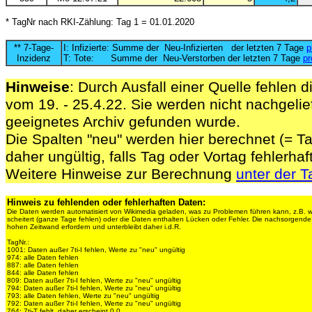
* TagNr nach RKI-Zählung: Tag 1 = 01.01.2020
** 7-Tage-
I: Infizierte: Summe der Neu-Infizierten der letzten 7 Tage
p
Inzidenz
T: Tote: Summe der Neu-Verstorben der letzten 7 Tage
pr
Hinweise
: Durch Ausfall einer Quelle fehlen d
vom 19. - 25.4.22. Sie werden nicht nachgelief
geeignetes Archiv gefunden wurde.
Die Spalten "neu" werden hier berechnet (= Ta
daher ungültig, falls Tag oder Vortag fehlerhaf
Weitere Hinweise zur Berechnung
unter der T
Hinweis zu fehlenden oder fehlerhaften Daten:
Die Daten werden automatisiert von Wikimedia geladen, was zu Problemen führen kann, z.B. 
scheitert (ganze Tage fehlen) oder die Daten enthalten Lücken oder Fehler. Die nachsorgen
hohen Zeitwand erfordern und unterbleibt daher i.d.R.
TagNr.:
1001: Daten außer 7ti-I fehlen, Werte zu "neu" ungültig
974: alle Daten fehlen
887: alle Daten fehlen
844: alle Daten fehlen
809: Daten außer 7ti-I fehlen, Werte zu "neu" ungültig
794: Daten außer 7ti-I fehlen, Werte zu "neu" ungültig
793: alle Daten fehlen, Werte zu "neu" ungültig
792: Daten außer 7ti-I fehlen, Werte zu "neu" ungültig
764: 7ti-T fehlt, daher erscheint 0,0