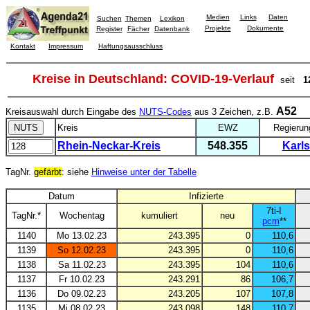
Medien
Links
Daten
Suchen
Themen
Lexikon
Projekte
Dokumente
Register
Fächer
Datenbank
Kontakt
Impressum
Haftungsausschluss
Kreise in Deutschland: COVID-19-Verlauf
seit
1
A52
Kreisauswahl durch Eingabe des
NUTS-Codes
aus 3 Zeichen, z.B.
Kreis
EWZ
Regierun
Rhein-Neckar-Kreis
548.355
Karl
TagNr.
gefärbt
: siehe
Hinweise unter der Tabelle
Datum
Infizierte
7ti-I
TagNr.*
Wochentag
kumuliert
neu
pcm
**
1140
Mo 13.02.23
243.395
0
110,6
1139
So 12.02.23
243.395
0
110,6
1138
Sa 11.02.23
243.395
104
110,6
1137
Fr 10.02.23
243.291
86
106,7
1136
Do 09.02.23
243.205
107
107,8
1135
Mi 08.02.23
243.098
148
110,7