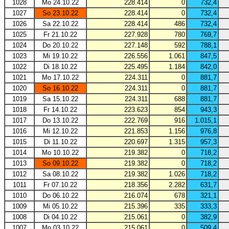
1028
Mo 24.10.22
228.414
0
732,4
1027
So 23.10.22
228.414
0
732,4
1026
Sa 22.10.22
228.414
486
732,4
1025
Fr 21.10.22
227.928
780
769,7
1024
Do 20.10.22
227.148
592
788,1
1023
Mi 19.10.22
226.556
1.061
847,5
1022
Di 18.10.22
225.495
1.184
842,0
1021
Mo 17.10.22
224.311
0
881,7
1020
So 16.10.22
224.311
0
881,7
1019
Sa 15.10.22
224.311
688
881,7
1018
Fr 14.10.22
223.623
854
943,3
1017
Do 13.10.22
222.769
916
1.015,1
1016
Mi 12.10.22
221.853
1.156
976,8
1015
Di 11.10.22
220.697
1.315
957,3
1014
Mo 10.10.22
219.382
0
718,2
1013
So 09.10.22
219.382
0
718,2
1012
Sa 08.10.22
219.382
1.026
718,2
1011
Fr 07.10.22
218.356
2.282
631,7
1010
Do 06.10.22
216.074
678
321,1
1009
Mi 05.10.22
215.396
335
333,3
1008
Di 04.10.22
215.061
0
382,9
1007
Mo 03.10.22
215.061
0
509,4