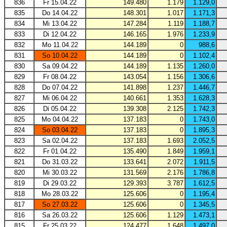
836
Fr 15.04.22
149.480
1.179
1.129,0
835
Do 14.04.22
148.301
1.017
1.171,3
834
Mi 13.04.22
147.284
1.119
1.188,7
833
Di 12.04.22
146.165
1.976
1.233,9
832
Mo 11.04.22
144.189
0
988,6
831
So 10.04.22
144.189
0
1.102,4
830
Sa 09.04.22
144.189
1.135
1.260,0
829
Fr 08.04.22
143.054
1.156
1.306,6
828
Do 07.04.22
141.898
1.237
1.446,7
827
Mi 06.04.22
140.661
1.353
1.628,3
826
Di 05.04.22
139.308
2.125
1.742,3
825
Mo 04.04.22
137.183
0
1.743,0
824
So 03.04.22
137.183
0
1.895,3
823
Sa 02.04.22
137.183
1.693
2.052,5
822
Fr 01.04.22
135.490
1.849
1.959,1
821
Do 31.03.22
133.641
2.072
1.911,5
820
Mi 30.03.22
131.569
2.176
1.786,8
819
Di 29.03.22
129.393
3.787
1.612,5
818
Mo 28.03.22
125.606
0
1.195,4
817
So 27.03.22
125.606
0
1.345,5
816
Sa 26.03.22
125.606
1.129
1.473,1
815
Fr 25.03.22
124.477
1.648
1.497,0