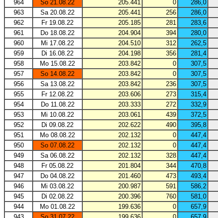
964
So 21.08.22
205.441
0
286,0
963
Sa 20.08.22
205.441
256
286,0
962
Fr 19.08.22
205.185
281
283,6
961
Do 18.08.22
204.904
394
280,0
960
Mi 17.08.22
204.510
312
262,5
959
Di 16.08.22
204.198
356
281,4
958
Mo 15.08.22
203.842
0
307,5
957
So 14.08.22
203.842
0
307,5
956
Sa 13.08.22
203.842
236
307,5
955
Fr 12.08.22
203.606
273
315,4
954
Do 11.08.22
203.333
272
332,9
953
Mi 10.08.22
203.061
439
372,5
952
Di 09.08.22
202.622
490
395,8
951
Mo 08.08.22
202.132
0
447,4
950
So 07.08.22
202.132
0
447,4
949
Sa 06.08.22
202.132
328
447,4
948
Fr 05.08.22
201.804
344
470,8
947
Do 04.08.22
201.460
473
493,4
946
Mi 03.08.22
200.987
591
586,2
945
Di 02.08.22
200.396
760
581,0
944
Mo 01.08.22
199.636
0
657,9
943
So 31.07.22
199.636
0
657,9