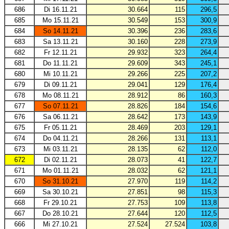
686
Di 16.11.21
30.664
115
296,5
685
Mo 15.11.21
30.549
153
300,9
684
So 14.11.21
30.396
236
283,6
683
Sa 13.11.21
30.160
228
273,9
682
Fr 12.11.21
29.932
323
264,4
681
Do 11.11.21
29.609
343
245,1
680
Mi 10.11.21
29.266
225
207,2
679
Di 09.11.21
29.041
129
176,4
678
Mo 08.11.21
28.912
86
160,3
677
So 07.11.21
28.826
184
154,6
676
Sa 06.11.21
28.642
173
143,9
675
Fr 05.11.21
28.469
203
129,1
674
Do 04.11.21
28.266
131
113,1
673
Mi 03.11.21
28.135
62
112,0
672
Di 02.11.21
28.073
41
122,7
671
Mo 01.11.21
28.032
62
121,1
670
So 31.10.21
27.970
119
114,2
669
Sa 30.10.21
27.851
98
115,3
668
Fr 29.10.21
27.753
109
113,8
667
Do 28.10.21
27.644
120
112,5
666
Mi 27.10.21
27.524
27.524
103,8