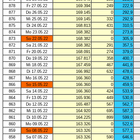
878
Fr 27.05.22
169.394
249
222,9
877
Do 26.05.22
169.145
0
292,9
876
Mi 25.05.22
169.145
332
292,9
875
Di 24.05.22
168.813
431
310,5
874
Mo 23.05.22
168.382
0
273,8
873
So 22.05.22
168.382
0
305,9
872
Sa 21.05.22
168.382
291
357,5
871
Fr 20.05.22
168.091
274
379,0
870
Do 19.05.22
167.817
358
400,7
869
Mi 18.05.22
167.459
467
441,8
868
Di 17.05.22
166.992
632
478,6
867
Mo 16.05.22
166.360
0
428,5
866
So 15.05.22
166.360
0
459,5
865
Sa 14.05.22
166.360
424
533,9
864
Fr 13.05.22
165.936
449
530,8
863
Do 12.05.22
165.487
567
562,7
862
Mi 11.05.22
164.920
695
587,3
861
Di 10.05.22
164.225
899
599,0
860
Mo 09.05.22
163.326
0
522,6
859
So 08.05.22
163.326
0
577,1
858
Sa 07.05.22
163.326
590
646,6