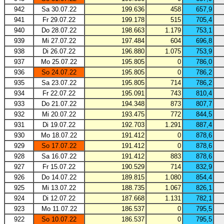
942
Sa 30.07.22
199.636
458
657,9
941
Fr 29.07.22
199.178
515
705,4
940
Do 28.07.22
198.663
1.179
753,1
939
Mi 27.07.22
197.484
604
696,8
938
Di 26.07.22
196.880
1.075
753,9
937
Mo 25.07.22
195.805
0
786,0
936
So 24.07.22
195.805
0
786,2
935
Sa 23.07.22
195.805
714
786,2
934
Fr 22.07.22
195.091
743
810,4
933
Do 21.07.22
194.348
873
807,7
932
Mi 20.07.22
193.475
772
844,5
931
Di 19.07.22
192.703
1.291
887,4
930
Mo 18.07.22
191.412
0
878,6
929
So 17.07.22
191.412
0
878,6
928
Sa 16.07.22
191.412
883
878,6
927
Fr 15.07.22
190.529
714
832,9
926
Do 14.07.22
189.815
1.080
854,4
925
Mi 13.07.22
188.735
1.067
826,1
924
Di 12.07.22
187.668
1.131
782,1
923
Mo 11.07.22
186.537
0
795,5
922
So 10.07.22
186.537
0
795,5