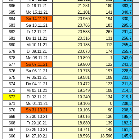
686
Di 16.11.21
21.281
180
363,7
685
Mo 15.11.21
21.101
141
340,7
684
So 14.11.21
20.960
194
330,2
683
Sa 13.11.21
20.766
183
295,5
682
Fr 12.11.21
20.583
267
291,4
681
Do 11.11.21
20.316
131
256,7
680
Mi 10.11.21
20.185
112
255,4
679
Di 09.11.21
20.073
174
255,7
678
Mo 08.11.21
19.899
-1
243,0
677
So 07.11.21
19.900
122
243,3
676
Sa 06.11.21
19.778
197
228,6
675
Fr 05.11.21
19.581
109
203,8
674
Do 04.11.21
19.472
123
211,8
673
Mi 03.11.21
19.349
109
214,3
672
Di 02.11.21
19.240
134
219,1
671
Mo 01.11.21
19.106
0
208,3
670
So 31.10.21
19.106
90
208,3
669
Sa 30.10.21
19.016
136
195,2
668
Fr 29.10.21
18.880
139
182,2
667
Do 28.10.21
18.741
145
161,8
666
Mi 27.10.21
18.596
18.596
145,9