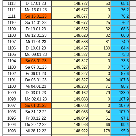
1113
Di 17.01.23
149.727
50
65,1
1112
Mo 16.01.23
149.677
0
76,2
1111
So 15.01.23
149.677
0
76,2
1110
Sa 14.01.23
149.677
25
76,2
1109
Fr 13.01.23
149.652
32
68,6
1108
Do 12.01.23
149.620
82
66,0
1107
Mi 11.01.23
149.538
81
74,9
1106
Di 10.01.23
149.457
130
84,4
1105
Mo 09.01.23
149.327
0
73,3
1104
So 08.01.23
149.327
0
73,3
1103
Sa 07.01.23
149.327
0
73,3
1102
Fr 06.01.23
149.327
0
87,6
1101
Do 05.01.23
149.327
94
107,3
1100
Mi 04.01.23
149.233
71
98,7
1099
Di 03.01.23
149.162
79
133,0
1098
Mo 02.01.23
149.083
0
107,9
1097
So 01.01.23
149.083
0
107,9
1096
Sa 31.12.22
149.083
34
107,9
1095
Fr 30.12.22
149.049
61
97,1
1094
Do 29.12.22
148.988
66
99,4
1093
Mi 28.12.22
148.922
178
95,9