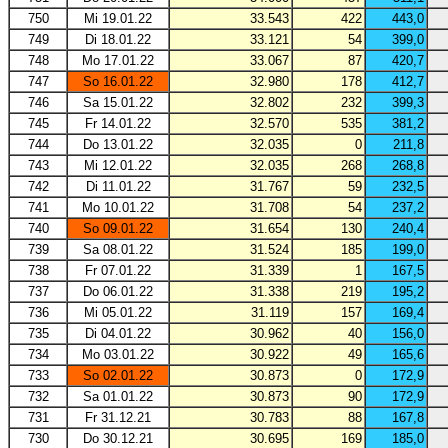
750
Mi 19.01.22
33.543
422
443,0
749
Di 18.01.22
33.121
54
399,0
748
Mo 17.01.22
33.067
87
420,7
747
So 16.01.22
32.980
178
412,7
746
Sa 15.01.22
32.802
232
399,3
745
Fr 14.01.22
32.570
535
381,2
744
Do 13.01.22
32.035
0
211,8
743
Mi 12.01.22
32.035
268
268,8
742
Di 11.01.22
31.767
59
232,5
741
Mo 10.01.22
31.708
54
237,2
740
So 09.01.22
31.654
130
240,4
739
Sa 08.01.22
31.524
185
199,0
738
Fr 07.01.22
31.339
1
167,5
737
Do 06.01.22
31.338
219
195,2
736
Mi 05.01.22
31.119
157
169,4
735
Di 04.01.22
30.962
40
156,0
734
Mo 03.01.22
30.922
49
165,6
733
So 02.01.22
30.873
0
172,9
732
Sa 01.01.22
30.873
90
172,9
731
Fr 31.12.21
30.783
88
167,8
730
Do 30.12.21
30.695
169
185,0