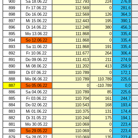
900
Sa 18.06.22
112.793
224
276,8
899
Fr 17.06.22
112.569
0
281,6
898
Do 16.06.22
112.569
126
364,3
897
Mi 15.06.22
112.443
195
390,1
896
Di 14.06.22
112.248
380
456,3
895
Mo 13.06.22
111.868
0
335,4
894
So 12.06.22
111.868
0
335,4
893
Sa 11.06.22
111.868
191
335,4
892
Fr 10.06.22
111.677
264
306,4
891
Do 09.06.22
111.413
211
274,9
890
Mi 08.06.22
111.202
413
259,9
889
Di 07.06.22
110.789
0
172,1
888
Mo 06.06.22
110.789
110.789
225,6
887
So 05.06.22
0
-110.789
0,0
886
Sa 04.06.22
110.789
85
225,6
885
Fr 03.06.22
110.704
161
244,7
884
Do 02.06.22
110.543
168
193,4
883
Mi 01.06.22
110.375
131
174,4
882
Di 31.05.22
110.244
175
194,1
881
Mo 30.05.22
110.069
0
223,4
880
So 29.05.22
110.069
0
223,4
879
Sa 28.05.22
110.069
135
223,4