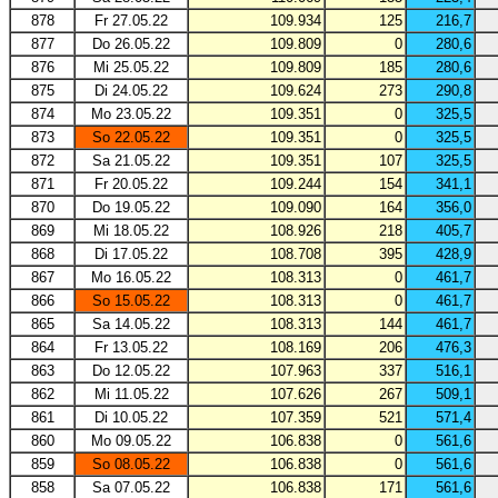
878
Fr 27.05.22
109.934
125
216,7
877
Do 26.05.22
109.809
0
280,6
876
Mi 25.05.22
109.809
185
280,6
875
Di 24.05.22
109.624
273
290,8
874
Mo 23.05.22
109.351
0
325,5
873
So 22.05.22
109.351
0
325,5
872
Sa 21.05.22
109.351
107
325,5
871
Fr 20.05.22
109.244
154
341,1
870
Do 19.05.22
109.090
164
356,0
869
Mi 18.05.22
108.926
218
405,7
868
Di 17.05.22
108.708
395
428,9
867
Mo 16.05.22
108.313
0
461,7
866
So 15.05.22
108.313
0
461,7
865
Sa 14.05.22
108.313
144
461,7
864
Fr 13.05.22
108.169
206
476,3
863
Do 12.05.22
107.963
337
516,1
862
Mi 11.05.22
107.626
267
509,1
861
Di 10.05.22
107.359
521
571,4
860
Mo 09.05.22
106.838
0
561,6
859
So 08.05.22
106.838
0
561,6
858
Sa 07.05.22
106.838
171
561,6