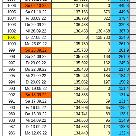
1006
So 02.10.22
137.166
0
449,8
1005
Sa 01.10.22
137.166
376
449,8
1004
Fr 30.09.22
136.790
322
379,4
1003
Do 29.09.22
136.468
0
329,8
1002
Mi 28.09.22
136.468
136.468
387,0
1001
Di 27.09.22
0
-135.730
334,9
1000
Mo 26.09.22
135.730
0
261,9
999
So 25.09.22
135.730
0
261,9
998
Sa 24.09.22
135.730
138
261,9
997
Fr 23.09.22
135.592
162
245,9
996
Do 22.09.22
135.430
184
217,0
995
Mi 21.09.22
135.246
184
184,2
994
Di 20.09.22
135.062
197
156,2
993
Mo 19.09.22
134.865
0
131,4
992
So 18.09.22
134.865
0
131,4
991
Sa 17.09.22
134.865
59
131,4
990
Fr 16.09.22
134.806
65
135,2
989
Do 15.09.22
134.741
83
138,1
988
Mi 14.09.22
134.658
95
134,9
987
Di 13.09.22
134.563
123
133,6
986
Mo 12.09.22
134.440
0
132,4