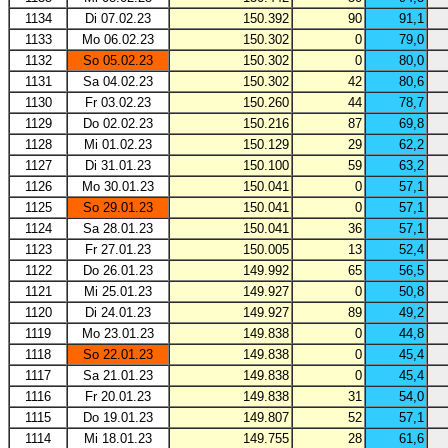
1134
Di 07.02.23
150.392
90
91,1
1133
Mo 06.02.23
150.302
0
79,0
1132
So 05.02.23
150.302
0
80,0
1131
Sa 04.02.23
150.302
42
80,6
1130
Fr 03.02.23
150.260
44
78,7
1129
Do 02.02.23
150.216
87
69,8
1128
Mi 01.02.23
150.129
29
62,2
1127
Di 31.01.23
150.100
59
63,2
1126
Mo 30.01.23
150.041
0
57,1
1125
So 29.01.23
150.041
0
57,1
1124
Sa 28.01.23
150.041
36
57,1
1123
Fr 27.01.23
150.005
13
52,4
1122
Do 26.01.23
149.992
65
56,5
1121
Mi 25.01.23
149.927
0
50,8
1120
Di 24.01.23
149.927
89
49,2
1119
Mo 23.01.23
149.838
0
44,8
1118
So 22.01.23
149.838
0
45,4
1117
Sa 21.01.23
149.838
0
45,4
1116
Fr 20.01.23
149.838
31
54,0
1115
Do 19.01.23
149.807
52
57,1
1114
Mi 18.01.23
149.755
28
61,6