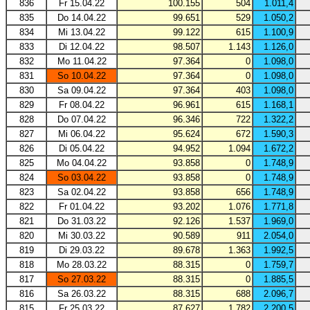
836
Fr 15.04.22
100.155
504
1.011,4
835
Do 14.04.22
99.651
529
1.050,2
834
Mi 13.04.22
99.122
615
1.100,9
833
Di 12.04.22
98.507
1.143
1.126,0
832
Mo 11.04.22
97.364
0
1.098,0
831
So 10.04.22
97.364
0
1.098,0
830
Sa 09.04.22
97.364
403
1.098,0
829
Fr 08.04.22
96.961
615
1.168,1
828
Do 07.04.22
96.346
722
1.322,2
827
Mi 06.04.22
95.624
672
1.590,3
826
Di 05.04.22
94.952
1.094
1.672,2
825
Mo 04.04.22
93.858
0
1.748,9
824
So 03.04.22
93.858
0
1.748,9
823
Sa 02.04.22
93.858
656
1.748,9
822
Fr 01.04.22
93.202
1.076
1.771,8
821
Do 31.03.22
92.126
1.537
1.969,0
820
Mi 30.03.22
90.589
911
2.054,0
819
Di 29.03.22
89.678
1.363
1.992,5
818
Mo 28.03.22
88.315
0
1.759,7
817
So 27.03.22
88.315
0
1.885,5
816
Sa 26.03.22
88.315
688
2.096,7
815
Fr 25.03.22
87.627
1.782
2.200,5