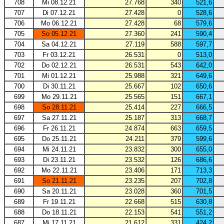
708
Mi 08.12.21
27.768
340
521,6
707
Di 07.12.21
27.428
0
528,6
706
Mo 06.12.21
27.428
68
579,6
705
So 05.12.21
27.360
241
590,4
704
Sa 04.12.21
27.119
588
597,7
703
Fr 03.12.21
26.531
0
513,0
702
Do 02.12.21
26.531
543
642,0
701
Mi 01.12.21
25.988
321
649,6
700
Di 30.11.21
25.667
102
650,6
699
Mo 29.11.21
25.565
151
667,1
698
So 28.11.21
25.414
227
666,5
697
Sa 27.11.21
25.187
313
668,7
696
Fr 26.11.21
24.874
663
659,5
695
Do 25.11.21
24.211
379
599,6
694
Mi 24.11.21
23.832
300
655,0
693
Di 23.11.21
23.532
126
686,6
692
Mo 22.11.21
23.406
171
713,3
691
So 21.11.21
23.235
207
702,8
690
Sa 20.11.21
23.028
360
701,5
689
Fr 19.11.21
22.668
515
630,8
688
Do 18.11.21
22.153
541
551,2
687
Mi 17.11.21
21.612
331
424,2