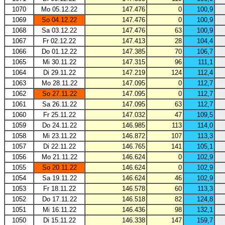
1070
Mo 05.12.22
147.476
0
100,9
1069
So 04.12.22
147.476
0
100,9
1068
Sa 03.12.22
147.476
63
100,9
1067
Fr 02.12.22
147.413
28
104,4
1066
Do 01.12.22
147.385
70
106,7
1065
Mi 30.11.22
147.315
96
111,1
1064
Di 29.11.22
147.219
124
112,4
1063
Mo 28.11.22
147.095
0
112,7
1062
So 27.11.22
147.095
0
112,7
1061
Sa 26.11.22
147.095
63
112,7
1060
Fr 25.11.22
147.032
47
109,5
1059
Do 24.11.22
146.985
113
114,0
1058
Mi 23.11.22
146.872
107
113,3
1057
Di 22.11.22
146.765
141
105,1
1056
Mo 21.11.22
146.624
0
102,9
1055
So 20.11.22
146.624
0
102,9
1054
Sa 19.11.22
146.624
46
102,9
1053
Fr 18.11.22
146.578
60
113,3
1052
Do 17.11.22
146.518
82
124,8
1051
Mi 16.11.22
146.436
98
132,1
1050
Di 15.11.22
146.338
147
159,7