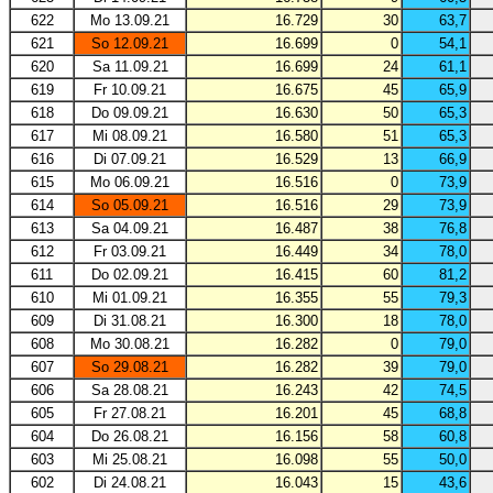
622
Mo 13.09.21
16.729
30
63,7
621
So 12.09.21
16.699
0
54,1
620
Sa 11.09.21
16.699
24
61,1
619
Fr 10.09.21
16.675
45
65,9
618
Do 09.09.21
16.630
50
65,3
617
Mi 08.09.21
16.580
51
65,3
616
Di 07.09.21
16.529
13
66,9
615
Mo 06.09.21
16.516
0
73,9
614
So 05.09.21
16.516
29
73,9
613
Sa 04.09.21
16.487
38
76,8
612
Fr 03.09.21
16.449
34
78,0
611
Do 02.09.21
16.415
60
81,2
610
Mi 01.09.21
16.355
55
79,3
609
Di 31.08.21
16.300
18
78,0
608
Mo 30.08.21
16.282
0
79,0
607
So 29.08.21
16.282
39
79,0
606
Sa 28.08.21
16.243
42
74,5
605
Fr 27.08.21
16.201
45
68,8
604
Do 26.08.21
16.156
58
60,8
603
Mi 25.08.21
16.098
55
50,0
602
Di 24.08.21
16.043
15
43,6