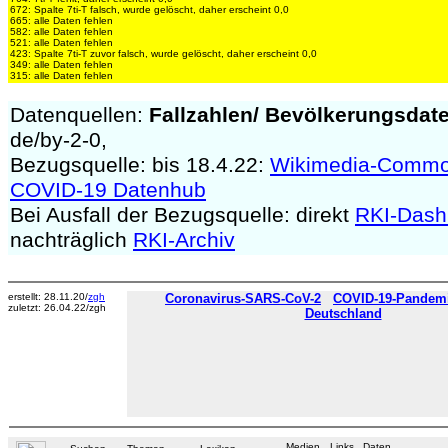
672: Spalte 7ti-T falsch, wurde gelöscht, daher erscheint 0,0
665: alle Daten fehlen
582: alle Daten fehlen
521: alle Daten fehlen
423: Spalte 7ti-T zuvor falsch, wurde gelöscht, daher erscheint 0,0
349: alle Daten fehlen
315: alle Daten fehlen
Datenquellen:
Fallzahlen/
Bevölkerungsdat
de/by-2-0,
Bezugsquelle: bis 18.4.22:
Wikimedia-Comm
COVID-19 Datenhub
Bei Ausfall der Bezugsquelle: direkt
RKI-Dash
nachträglich
RKI-Archiv
erstellt: 28.11.20/
zgh
Coronavirus-SARS-CoV-2
COVID-19-Pandemie
zuletzt: 26.04.22/zgh
Deutschland
Medien
Links
Daten