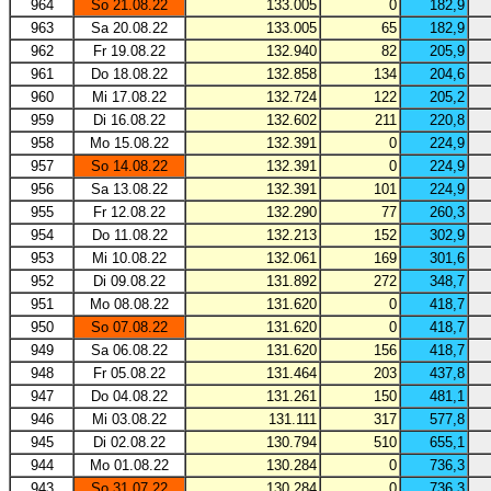
964
So 21.08.22
133.005
0
182,9
963
Sa 20.08.22
133.005
65
182,9
962
Fr 19.08.22
132.940
82
205,9
961
Do 18.08.22
132.858
134
204,6
960
Mi 17.08.22
132.724
122
205,2
959
Di 16.08.22
132.602
211
220,8
958
Mo 15.08.22
132.391
0
224,9
957
So 14.08.22
132.391
0
224,9
956
Sa 13.08.22
132.391
101
224,9
955
Fr 12.08.22
132.290
77
260,3
954
Do 11.08.22
132.213
152
302,9
953
Mi 10.08.22
132.061
169
301,6
952
Di 09.08.22
131.892
272
348,7
951
Mo 08.08.22
131.620
0
418,7
950
So 07.08.22
131.620
0
418,7
949
Sa 06.08.22
131.620
156
418,7
948
Fr 05.08.22
131.464
203
437,8
947
Do 04.08.22
131.261
150
481,1
946
Mi 03.08.22
131.111
317
577,8
945
Di 02.08.22
130.794
510
655,1
944
Mo 01.08.22
130.284
0
736,3
943
So 31.07.22
130.284
0
736,3