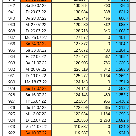
942
Sa 30.07.22
130.284
200
736,3
941
Fr 29.07.22
130.084
338
821,2
940
Do 28.07.22
129.746
466
900,4
939
Mi 27.07.22
129.280
562
985,4
938
Di 26.07.22
128.718
846
1.068,7
937
Mo 25.07.22
127.872
0
1.104,1
936
So 24.07.22
127.872
0
1.104,1
935
Sa 23.07.22
127.872
400
1.104,1
934
Fr 22.07.22
127.472
567
1.188,1
933
Do 21.07.22
126.905
786
1.220,5
932
Mi 20.07.22
126.119
842
1.295,0
931
Di 19.07.22
125.277
1.134
1.369,1
930
Mo 18.07.22
124.143
0
1.351,9
929
So 17.07.22
124.143
0
1.352,2
928
Sa 16.07.22
124.143
489
1.352,2
927
Fr 15.07.22
123.654
955
1.430,2
926
Do 14.07.22
122.699
665
1.313,7
925
Mi 13.07.22
122.034
1.184
1.296,6
924
Di 12.07.22
120.850
1.263
1.092,6
923
Mo 11.07.22
119.587
0
924,0
922
So 10.07.22
119.587
0
924,0