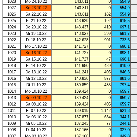
1028
Mo 24.10.22
143.811
0
554,9
1027
So 23.10.22
143.811
0
554,9
1026
Sa 22.10.22
143.811
182
554,9
1025
Fr 21.10.22
143.629
192
615,5
1024
Do 20.10.22
143.437
410
697,1
1023
Mi 19.10.22
143.027
399
691,7
1022
Di 18.10.22
142.628
901
733,6
1021
Mo 17.10.22
141.727
0
698,1
1020
So 16.10.22
141.727
0
698,1
1019
Sa 15.10.22
141.727
47
698,1
1018
Fr 14.10.22
141.680
439
819,0
1017
Do 13.10.22
141.241
405
846,3
1016
Mi 12.10.22
140.836
977
881,6
1015
Di 11.10.22
139.859
435
797,4
1014
Mo 10.10.22
139.424
0
659,7
1013
So 09.10.22
139.424
0
659,7
1012
Sa 08.10.22
139.424
405
659,7
1011
Fr 07.10.22
139.019
1.142
621,3
1010
Do 06.10.22
137.877
634
344,1
1009
Mi 05.10.22
137.243
77
244,1
1008
Di 04.10.22
137.166
0
327,0
1007
Mo 03.10.22
137.166
0
449,8