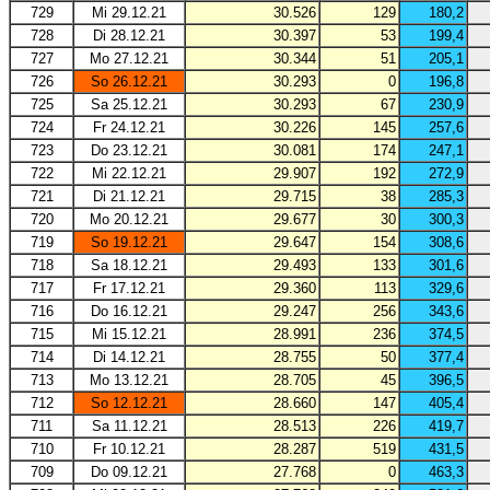
729
Mi 29.12.21
30.526
129
180,2
728
Di 28.12.21
30.397
53
199,4
727
Mo 27.12.21
30.344
51
205,1
726
So 26.12.21
30.293
0
196,8
725
Sa 25.12.21
30.293
67
230,9
724
Fr 24.12.21
30.226
145
257,6
723
Do 23.12.21
30.081
174
247,1
722
Mi 22.12.21
29.907
192
272,9
721
Di 21.12.21
29.715
38
285,3
720
Mo 20.12.21
29.677
30
300,3
719
So 19.12.21
29.647
154
308,6
718
Sa 18.12.21
29.493
133
301,6
717
Fr 17.12.21
29.360
113
329,6
716
Do 16.12.21
29.247
256
343,6
715
Mi 15.12.21
28.991
236
374,5
714
Di 14.12.21
28.755
50
377,4
713
Mo 13.12.21
28.705
45
396,5
712
So 12.12.21
28.660
147
405,4
711
Sa 11.12.21
28.513
226
419,7
710
Fr 10.12.21
28.287
519
431,5
709
Do 09.12.21
27.768
0
463,3