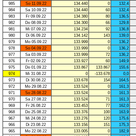
985
So 11.09.22
134.440
0
132,4
984
Sa 10.09.22
134.440
60
132,4
983
Fr 09.09.22
134.380
80
136,5
982
Do 08.09.22
134.300
66
129,8
981
Mi 07.09.22
134.234
92
136,8
980
Di 06.09.22
134.142
143
139,0
979
Mo 05.09.22
133.999
0
136,2
978
So 04.09.22
133.999
0
136,2
977
Sa 03.09.22
133.999
72
136,2
976
Fr 02.09.22
133.927
60
149,9
975
Do 01.09.22
133.867
133.867
155,6
974
Mi 31.08.22
0
-133.678
0,0
973
Di 30.08.22
133.678
154
164,5
972
Mo 29.08.22
133.524
0
161,3
971
So 28.08.22
133.524
0
161,3
970
Sa 27.08.22
133.524
71
161,3
969
Fr 26.08.22
133.453
77
162,0
968
Do 25.08.22
133.376
100
163,9
967
Mi 24.08.22
133.276
120
175,6
966
Di 23.08.22
133.156
151
175,3
965
Mo 22.08.22
133.005
0
182,9