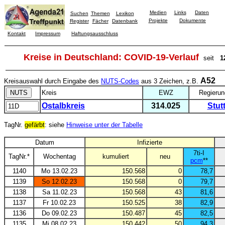
Medien
Links
Daten
Suchen
Themen
Lexikon
Projekte
Dokumente
Register
Fächer
Datenbank
Kontakt
Impressum
Haftungsausschluss
Kreise in Deutschland: COVID-19-Verlauf
seit
1
A52
Kreisauswahl durch Eingabe des
NUTS-Codes
aus 3 Zeichen, z.B.
Kreis
EWZ
Regierun
Ostalbkreis
314.025
Stut
TagNr.
gefärbt
: siehe
Hinweise unter der Tabelle
Datum
Infizierte
7ti-I
TagNr.*
Wochentag
kumuliert
neu
pcm
**
1140
Mo 13.02.23
150.568
0
78,7
1139
So 12.02.23
150.568
0
79,7
1138
Sa 11.02.23
150.568
43
81,6
1137
Fr 10.02.23
150.525
38
82,9
1136
Do 09.02.23
150.487
45
82,5
1135
Mi 08.02.23
150.442
50
94,3