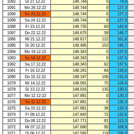
1092
Di 27.12.22
148.744
0
79,0
1091
Mo 26.12.22
148.744
0
127,3
1090
So 25.12.22
148.744
0
127,3
1089
Sa 24.12.22
148.744
9
127,3
1088
Fr 23.12.22
148.735
60
143,8
1087
Do 22.12.22
148.675
58
146,7
1086
Mi 21.12.22
148.617
122
161,6
1085
Di 20.12.22
148.495
152
145,7
1084
Mo 19.12.22
148.343
0
137,5
1083
So 18.12.22
148.343
0
137,5
1082
Sa 17.12.22
148.343
62
137,5
1081
Fr 16.12.22
148.281
84
133,0
1080
Do 15.12.22
148.197
106
131,4
1079
Mi 14.12.22
148.091
75
124,4
1078
Di 13.12.22
148.016
135
130,5
1077
Mo 12.12.22
147.881
0
120,3
1076
So 11.12.22
147.881
0
120,3
1075
Sa 10.12.22
147.881
38
120,3
1074
Fr 09.12.22
147.843
72
122,5
1073
Do 08.12.22
147.771
81
113,3
1072
Mi 07.12.22
147.690
95
108,9
1071
Di 06.12.22
147.595
119
106,0