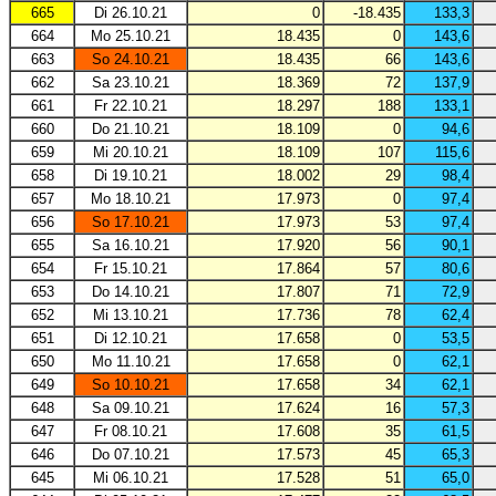
665
Di 26.10.21
0
-18.435
133,3
664
Mo 25.10.21
18.435
0
143,6
663
So 24.10.21
18.435
66
143,6
662
Sa 23.10.21
18.369
72
137,9
661
Fr 22.10.21
18.297
188
133,1
660
Do 21.10.21
18.109
0
94,6
659
Mi 20.10.21
18.109
107
115,6
658
Di 19.10.21
18.002
29
98,4
657
Mo 18.10.21
17.973
0
97,4
656
So 17.10.21
17.973
53
97,4
655
Sa 16.10.21
17.920
56
90,1
654
Fr 15.10.21
17.864
57
80,6
653
Do 14.10.21
17.807
71
72,9
652
Mi 13.10.21
17.736
78
62,4
651
Di 12.10.21
17.658
0
53,5
650
Mo 11.10.21
17.658
0
62,1
649
So 10.10.21
17.658
34
62,1
648
Sa 09.10.21
17.624
16
57,3
647
Fr 08.10.21
17.608
35
61,5
646
Do 07.10.21
17.573
45
65,3
645
Mi 06.10.21
17.528
51
65,0