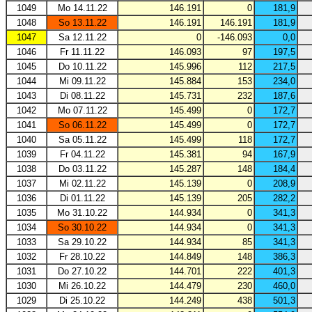
1049
Mo 14.11.22
146.191
0
181,9
1048
So 13.11.22
146.191
146.191
181,9
1047
Sa 12.11.22
0
-146.093
0,0
1046
Fr 11.11.22
146.093
97
197,5
1045
Do 10.11.22
145.996
112
217,5
1044
Mi 09.11.22
145.884
153
234,0
1043
Di 08.11.22
145.731
232
187,6
1042
Mo 07.11.22
145.499
0
172,7
1041
So 06.11.22
145.499
0
172,7
1040
Sa 05.11.22
145.499
118
172,7
1039
Fr 04.11.22
145.381
94
167,9
1038
Do 03.11.22
145.287
148
184,4
1037
Mi 02.11.22
145.139
0
208,9
1036
Di 01.11.22
145.139
205
282,2
1035
Mo 31.10.22
144.934
0
341,3
1034
So 30.10.22
144.934
0
341,3
1033
Sa 29.10.22
144.934
85
341,3
1032
Fr 28.10.22
144.849
148
386,3
1031
Do 27.10.22
144.701
222
401,3
1030
Mi 26.10.22
144.479
230
460,0
1029
Di 25.10.22
144.249
438
501,3