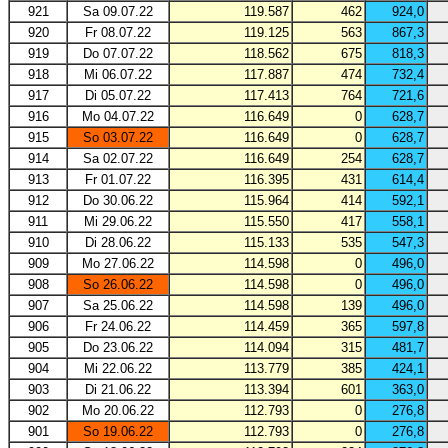
921
Sa 09.07.22
119.587
462
924,0
920
Fr 08.07.22
119.125
563
867,3
919
Do 07.07.22
118.562
675
818,3
918
Mi 06.07.22
117.887
474
732,4
917
Di 05.07.22
117.413
764
721,6
916
Mo 04.07.22
116.649
0
628,7
915
So 03.07.22
116.649
0
628,7
914
Sa 02.07.22
116.649
254
628,7
913
Fr 01.07.22
116.395
431
614,4
912
Do 30.06.22
115.964
414
592,1
911
Mi 29.06.22
115.550
417
558,1
910
Di 28.06.22
115.133
535
547,3
909
Mo 27.06.22
114.598
0
496,0
908
So 26.06.22
114.598
0
496,0
907
Sa 25.06.22
114.598
139
496,0
906
Fr 24.06.22
114.459
365
597,8
905
Do 23.06.22
114.094
315
481,7
904
Mi 22.06.22
113.779
385
424,1
903
Di 21.06.22
113.394
601
363,0
902
Mo 20.06.22
112.793
0
276,8
901
So 19.06.22
112.793
0
276,8