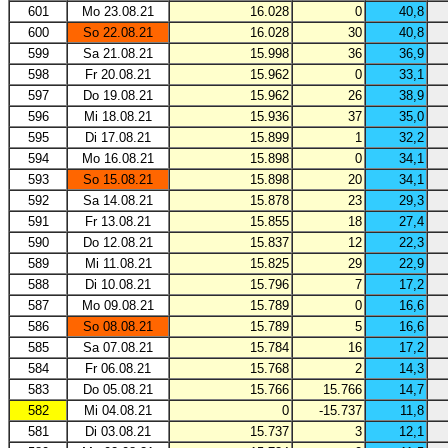
601
Mo 23.08.21
16.028
0
40,8
600
So 22.08.21
16.028
30
40,8
599
Sa 21.08.21
15.998
36
36,9
598
Fr 20.08.21
15.962
0
33,1
597
Do 19.08.21
15.962
26
38,9
596
Mi 18.08.21
15.936
37
35,0
595
Di 17.08.21
15.899
1
32,2
594
Mo 16.08.21
15.898
0
34,1
593
So 15.08.21
15.898
20
34,1
592
Sa 14.08.21
15.878
23
29,3
591
Fr 13.08.21
15.855
18
27,4
590
Do 12.08.21
15.837
12
22,3
589
Mi 11.08.21
15.825
29
22,9
588
Di 10.08.21
15.796
7
17,2
587
Mo 09.08.21
15.789
0
16,6
586
So 08.08.21
15.789
5
16,6
585
Sa 07.08.21
15.784
16
17,2
584
Fr 06.08.21
15.768
2
14,3
583
Do 05.08.21
15.766
15.766
14,7
582
Mi 04.08.21
0
-15.737
11,8
581
Di 03.08.21
15.737
3
12,1