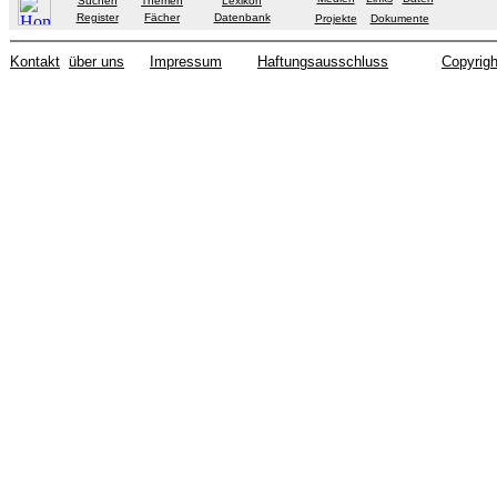
Suchen
Themen
Lexikon
Register
Fächer
Datenbank
Projekte
Dokumente
Kontakt
über uns
Impressum
Haftungsausschluss
Copyrigh