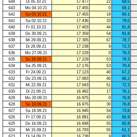
644
Di 05.10.21
17.477
22
68,5
643
Mo 04.10.21
17.455
0
69,1
642
So 03.10.21
17.455
19
69,1
641
Sa 02.10.21
17.436
33
79,0
640
Fr 01.10.21
17.403
44
81,8
639
Do 30.09.21
17.359
54
81,8
638
Mi 29.09.21
17.305
67
78,7
637
Di 28.09.21
17.238
9
72,3
636
Mo 27.09.21
17.229
0
79,3
635
So 26.09.21
17.229
53
79,3
634
Sa 25.09.21
17.176
53
70,4
633
Fr 24.09.21
17.123
40
67,2
632
Do 23.09.21
17.083
40
66,2
631
Mi 22.09.21
17.043
51
72,3
630
Di 21.09.21
16.992
17
76,1
629
Mo 20.09.21
16.975
0
76,8
628
So 19.09.21
16.975
30
76,8
627
Sa 18.09.21
16.945
54
73,6
626
Fr 17.09.21
16.891
43
66,9
625
Do 16.09.21
16.848
55
65,9
624
Mi 15.09.21
16.793
55
61,1
623
Di 14.09.21
16.738
9
60,5