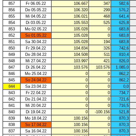
857
Fr 06.05.22
106.667
347
582,6
856
Do 05.05.22
106.320
299
576,2
855
Mi 04.05.22
106.021
468
641,4
854
Di 03.05.22
105.553
525
625,8
853
Mo 02.05.22
105.028
0
683,8
852
So 01.05.22
105.028
0
683,8
851
Sa 30.04.22
105.028
194
683,8
850
Fr 29.04.22
104.834
326
742,6
849
Do 28.04.22
104.508
511
810,4
848
Mi 27.04.22
103.997
421
826,0
847
Di 26.04.22
103.576
103.576
1.085,0
846
Mo 25.04.22
0
0
862,2
845
So 24.04.22
0
0
862,2
844
Sa 23.04.22
0
0
0,0
843
Fr 22.04.22
0
0
734,7
842
Do 21.04.22
0
0
721,6
841
Mi 20.04.22
0
0
716,5
840
Di 19.04.22
0
-100.156
521,8
839
Mo 18.04.22
100.156
0
870,3
838
So 17.04.22
100.156
0
870,3
837
Sa 16.04.22
100.156
1
870,3