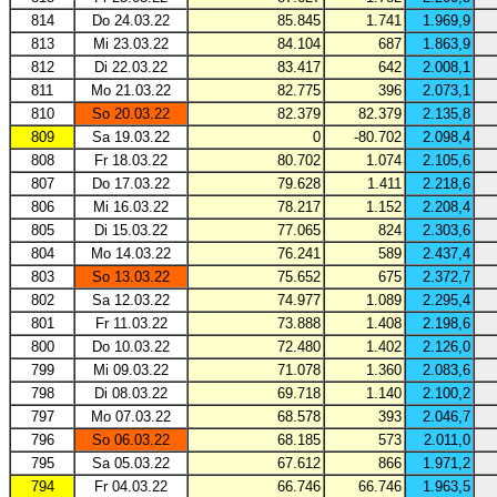
814
Do 24.03.22
85.845
1.741
1.969,9
813
Mi 23.03.22
84.104
687
1.863,9
812
Di 22.03.22
83.417
642
2.008,1
811
Mo 21.03.22
82.775
396
2.073,1
810
So 20.03.22
82.379
82.379
2.135,8
809
Sa 19.03.22
0
-80.702
2.098,4
808
Fr 18.03.22
80.702
1.074
2.105,6
807
Do 17.03.22
79.628
1.411
2.218,6
806
Mi 16.03.22
78.217
1.152
2.208,4
805
Di 15.03.22
77.065
824
2.303,6
804
Mo 14.03.22
76.241
589
2.437,4
803
So 13.03.22
75.652
675
2.372,7
802
Sa 12.03.22
74.977
1.089
2.295,4
801
Fr 11.03.22
73.888
1.408
2.198,6
800
Do 10.03.22
72.480
1.402
2.126,0
799
Mi 09.03.22
71.078
1.360
2.083,6
798
Di 08.03.22
69.718
1.140
2.100,2
797
Mo 07.03.22
68.578
393
2.046,7
796
So 06.03.22
68.185
573
2.011,0
795
Sa 05.03.22
67.612
866
1.971,2
794
Fr 04.03.22
66.746
66.746
1.963,5