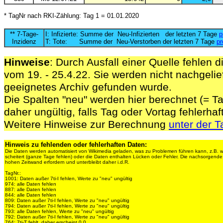
* TagNr nach RKI-Zählung: Tag 1 = 01.01.2020
** 7-Tage-
I: Infizierte: Summe der Neu-Infizierten der letzten 7 Tage
p
Inzidenz
T: Tote: Summe der Neu-Verstorben der letzten 7 Tage
pr
Hinweise
: Durch Ausfall einer Quelle fehlen d
vom 19. - 25.4.22. Sie werden nicht nachgelief
geeignetes Archiv gefunden wurde.
Die Spalten "neu" werden hier berechnet (= Ta
daher ungültig, falls Tag oder Vortag fehlerhaf
Weitere Hinweise zur Berechnung
unter der T
Hinweis zu fehlenden oder fehlerhaften Daten:
Die Daten werden automatisiert von Wikimedia geladen, was zu Problemen führen kann, z.B. 
scheitert (ganze Tage fehlen) oder die Daten enthalten Lücken oder Fehler. Die nachsorgen
hohen Zeitwand erfordern und unterbleibt daher i.d.R.
TagNr.:
1001: Daten außer 7ti-I fehlen, Werte zu "neu" ungültig
974: alle Daten fehlen
887: alle Daten fehlen
844: alle Daten fehlen
809: Daten außer 7ti-I fehlen, Werte zu "neu" ungültig
794: Daten außer 7ti-I fehlen, Werte zu "neu" ungültig
793: alle Daten fehlen, Werte zu "neu" ungültig
792: Daten außer 7ti-I fehlen, Werte zu "neu" ungültig
764: 7ti-T fehlt, daher erscheint 0,0