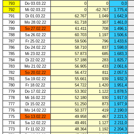
793
Do 03.03.22
0
0
0,0
792
Mi 02.03.22
0
-62.767
1.775,4
791
Di 01.03.22
62.767
1.049
1.642,9
790
Mo 28.02.22
61.718
307
1.461,0
789
So 27.02.22
61.411
708
1.496,1
788
Sa 26.02.22
60.703
1.197
1.506,6
787
Fr 25.02.22
59.506
796
1.433,6
786
Do 24.02.22
58.710
837
1.598,0
785
Mi 23.02.22
57.873
685
1.683,3
784
Di 22.02.22
57.188
283
1.825,7
783
Mo 21.02.22
56.905
433
2.061,6
782
So 20.02.22
56.472
811
2.057,5
781
Sa 19.02.22
55.661
939
1.932,3
780
Fr 18.02.22
54.722
1.420
1.951,4
779
Do 17.02.22
53.302
1.122
1.878,5
778
Mi 16.02.22
52.180
930
1.917,0
777
Di 15.02.22
51.250
873
1.977,9
776
Mo 14.02.22
50.377
419
2.190,0
775
So 13.02.22
49.958
467
2.221,5
774
Sa 12.02.22
49.491
1.127
2.211,0
773
Fr 11.02.22
48.364
1.192
2.204,3