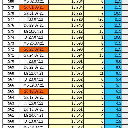
580
Mo 02.08.21
15.734
0
11,5
579
So 01.08.21
15.734
7
11,5
578
Sa 31.07.21
15.727
7
10,5
577
Fr 30.07.21
15.720
-28
11,2
576
Do 29.07.21
15.748
36
11,5
575
Mi 28.07.21
15.712
13
11,5
574
Di 27.07.21
15.699
1
10,8
573
Mo 26.07.21
15.698
0
11,5
572
So 25.07.21
15.698
4
11,5
571
Sa 24.07.21
15.694
13
11,5
570
Fr 23.07.21
15.681
3
8,6
569
Do 22.07.21
15.678
5
8,6
568
Mi 21.07.21
15.673
11
8,3
567
Di 20.07.21
15.662
0
5,4
566
Mo 19.07.21
15.662
0
5,7
565
So 18.07.21
15.662
5
6,1
564
Sa 17.07.21
15.657
3
4,8
563
Fr 16.07.21
15.654
3
4,1
562
Do 15.07.21
15.651
5
4,1
561
Mi 14.07.21
15.646
4
3,2
560
Di 13.07.21
15.642
0
2,9
559
Mo 12.07.21
15.642
0
2,9