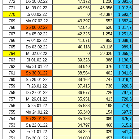
772
Do 10.02.22
47.172
1.216
2.091,6
771
Mi 09.02.22
45.956
45.956
1.912,6
770
Di 08.02.22
0
-43.397
1.692,4
769
Mo 07.02.22
43.397
552
1.382,4
768
So 06.02.22
42.845
520
1.317,7
767
Sa 05.02.22
42.325
1.254
1.251,8
766
Fr 04.02.22
41.071
953
1.088,1
765
Do 03.02.22
40.118
40.118
989,1
764
Mi 02.02.22
0
-39.328
1.065,9
763
Di 01.02.22
39.328
388
1.136,5
762
Mo 31.01.22
38.940
376
1.110,1
761
So 30.01.22
38.564
402
1.041,6
760
Sa 29.01.22
38.162
747
1.019,4
759
Fr 28.01.22
37.415
738
920,3
758
Do 27.01.22
36.677
726
797,7
757
Mi 26.01.22
35.951
413
720,3
756
Di 25.01.22
35.538
198
714,9
755
Mo 24.01.22
35.340
154
697,7
754
So 23.01.22
35.186
389
675,7
753
Sa 22.01.22
34.797
468
615,2
752
Fr 21.01.22
34.329
329
541,4
751
Do 20.01.22
34.000
457
511,1