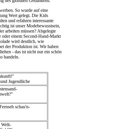
ng des globalen Gedankens.
 werben. So wurde auf eine
tung Wert gelegt. Die Kids
ten und erfahren interessante
ichtig ist unser Modebewusstsein,
er arbeiten müssen? Abgelegte
se oder einem Second-Hand-Markt
lade wird deutlich, wie
bei der Produktion ist. Wir haben
ehen - das ist nicht nur ein schön
so handeln.
ukunft!"
und Jugendliche
stensand-
mwelt?"
Fernseh schau'n-
e Welt-