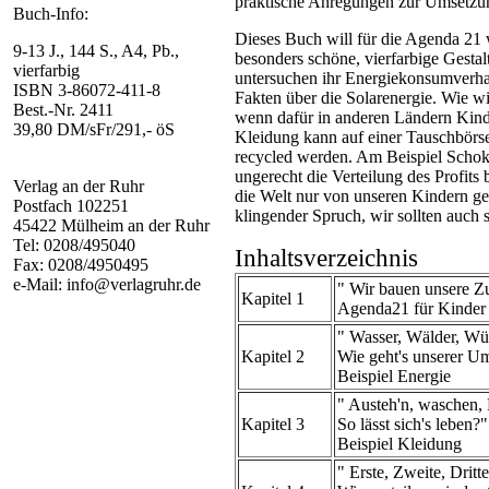
praktische Anregungen zur Umsetzu
Buch-Info:
Dieses Buch will für die Agenda 21
9-13 J., 144 S., A4, Pb.,
besonders schöne, vierfarbige Gestal
vierfarbig
untersuchen ihr Energiekonsumverhal
ISBN 3-86072-411-8
Fakten über die Solarenergie. Wie w
Best.-Nr. 2411
wenn dafür in anderen Ländern Kind
39,80 DM/sFr/291,- öS
Kleidung kann auf einer Tauschbör
recycled werden. Am Beispiel Schoko
ungerecht die Verteilung des Profits 
Verlag an der Ruhr
die Welt nur von unseren Kindern geli
Postfach 102251
klingender Spruch, wir sollten auch 
45422 Mülheim an der Ruhr
Tel: 0208/495040
Inhaltsverzeichnis
Fax: 0208/4950495
e-Mail: info@verlagruhr.de
" Wir bauen unsere Z
Kapitel 1
Agenda21 für Kinder 
" Wasser, Wälder, Wü
Kapitel 2
Wie geht's unserer U
Beispiel Energie
" Austeh'n, waschen, 
Kapitel 3
So lässt sich's leben?"
Beispiel Kleidung
" Erste, Zweite, Dritt