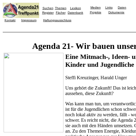
Medien
Links
Daten
Suchen
Themen
Lexikon
Projekte
Dokumente
Register
Fächer
Datenbank
Kontakt
Impressum
Haftungsausschluss
Agenda 21- Wir bauen unse
Eine Mitmach-, Ideen- 
Kinder und Jugendliche
Steffi Kreuzinger, Harald Unger
Uns gehört die Zukunft! Das ist leich
aussehen, diese Zukunft?
Was kann man tun, um verantwortlic
ist für die Jugendlichen schon schw
noch lokal aktiv zu werden, fällt - we
schwer. Es reicht nicht, die Agenda
sie auch mit den Händen umsetzen. G
an. Zu den Themen Energie, Kleidu