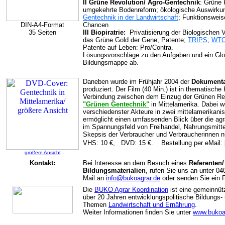
II Grüne Revolution/ Agro-Gentechnik
: Grüne R
umgekehrte Bodenreform; ökologische Auswirkun
Gentechnik in der Landwirtschaft
; Funktionsweis
DIN-A4-Format
Chancen
35 Seiten
III Biopiratrie:
Privatisierung der Biologischen Vi
das Grüne Gold der Gene; Patente;
TRIPS
;
WT
Patente auf Leben: Pro/Contra.
Lösungsvorschläge zu den Aufgaben und ein Glo
Bildungsmappe ab.
Daneben wurde im Frühjahr 2004 der
Dokumenta
produziert. Der Film (40 Min.) ist in thematische K
Verbindung zwischen dem Einzug der Grünen Re
"Grünen Gentechnik"
in Mittelamerika. Dabei 
verschiedenster Akteure in zwei mittelamerikanis
ermöglicht einen umfassenden Blick über die agra
im Spannungsfeld von Freihandel, Nahrungsmittelh
Skepsis der Verbraucher und Verbraucherinnen n
VHS: 10 €, DVD: 15 €. Bestellung per eMail:
größere Ansicht
Kontakt:
Bei Interesse an dem Besuch eines
Referenten/
Bildungsmaterialien
, rufen Sie uns an unter 04
Mail an
info@bukoagrar.de
oder senden Sie ein 
Die
BUKO Agrar Koordination
ist eine gemeinnüt
über 20 Jahren entwicklungspolitische Bildungs- 
Themen
Landwirtschaft und Ernährung
.
Weiter Informationen finden Sie unter
www.bukoa