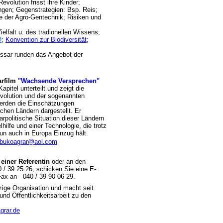
evolution frisst ihre Kinder;
gen; Gegenstrategien: Bsp. Reis;
e der Agro-Gentechnik; Risiken und
elfalt u. des tradionellen Wissens;
O
;
Konvention zur Biodiversität
;
ssar runden das Angebot der
rfilm
"Wachsende Versprechen"
apitel unterteilt und zeigt die
volution und der sogenannten
werden die Einschätzungen
chen Ländern dargestellt. Er
rpolitische Situation dieser Ländern
ilfe und einer Technologie, die trotz
un auch in Europa Einzug hält.
bukoagrar@aol.com
 einer Referentin
oder an den
0 / 39 25 26, schicken Sie eine E-
Fax an 040 / 39 90 06 29.
zige Organisation und macht seit
und Öffentlichkeitsarbeit zu den
grar.de