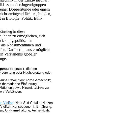
ntechnik in der Landwirtschaft
ulklassen oder Jugendgruppen
 einer Doppelstunde oder einem
 nicht zwingend fächergebunden,
in Biologie, Politik, Ethik,
Einstieg in diese
d ihnen zu ermöglichen, sich
wicklungspolitischen
nn als Konsumentinnen und
fen. Darüber hinaus ermöglicht
in Verständnis globaler
änge.
ngsmappe
erstellt, die den
rbereitung oder Nachbereitung oder
 Grüne Revolution/ Agro-Gentechnik;
ze thematische Einführung,
/ Aktionen sowie Hinweise/Links zu
onen/ Verbänden.
n Vielfalt
; Nord-Süd-Gefälle; Nutzen
Vielfalt; Konsequenen f. Ernährung.
en; On-Farm-Haltung; Arche-Noah.