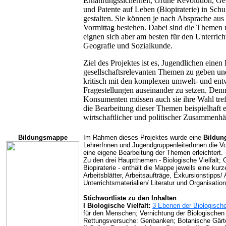
Ernährungssicherheit, Grüne Revolution, Ge
und Patente auf Leben (Biopiraterie) in Sch
gestalten. Sie können je nach Absprache aus
Vormittag bestehen. Dabei sind die Themen
eignen sich aber am besten für den Unterricht 
Geografie und Sozialkunde.
Ziel des Projektes ist es, Jugendlichen einen 
gesellschaftsrelevanten Themen zu geben un
kritisch mit den komplexen umwelt- und ent
Fragestellungen auseinander zu setzen. De
Konsumenten müssen auch sie ihre Wahl tref
die Bearbeitung dieser Themen beispielhaft e
wirtschaftlicher und politischer Zusammenh
Bildungsmappe
Im Rahmen dieses Projektes wurde eine
Bildu
LehrerInnen und JugendgruppenleiterInnen die Vo
eine eigene Bearbeitung der Themen erleichtert.
Zu den drei Hauptthemen - Biologische Vielfalt;
Biopiraterie - enthält die Mappe jeweils eine kur
Arbeitsblätter, Arbeitsaufträge, Exkursionstipps
Unterrichtsmaterialien/ Literatur und Organisati
Stichwortliste zu den Inhalten
:
I Biologische Vielfalt:
3 Ebenen der Biologische
für den Menschen; Vernichtung der Biologischen 
Rettungsversuche: Genbanken; Botanische Gärt