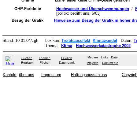
Online
bisher leider keine Online-Quelle gefunden
OHP-Farbfolie
-
Hochwasser und Überschwemmungen
/
F
[politik: betrifft uns, 6/03]
Bezug der Grafik
Hinweise zum Bezug der Grafik in hoher dr
Stand:
10.01.04
/zgh
Lexikon:
Treibhauseffekt
Klimawandel
Daten:
T
Thema:
Klima
Hochwasserkatastrophe 2002
Medien
Links
Daten
Suchen
Themen
Lexikon
Register
Fächer
Datenbank
Projekte
Dokumente
Kontakt
über uns
Impressum
Haftungsausschluss
Copyrigh