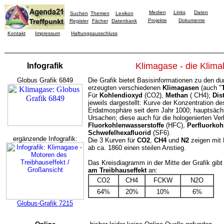
Medien
Links
Daten
Suchen
Themen
Lexikon
Projekte
Dokumente
Register
Fächer
Datenbank
Kontakt
Impressum
Haftungsausschluss
Klimagase - die Kli
Infografik
Globus Grafik 6849
Die Grafik bietet Basisinformationen zu den du
erzeugten verschiedenen
Klimagasen
(auch "
Für
Kohlendioxyd
(CO2),
Methan
( CH4);
Dis
jeweils dargestellt: Kurve der Konzentration d
Erdatmosphäre seit dem Jahr 1000; hauptsäc
Ursachen; diese auch für die hologenierten Ver
Fluorkohlenwasserstoffe
(HFC),
Perfluorkoh
Schwefelhexafluorid
(SF6).
ergänzende Infografik:
Die 3 Kurven für
CO2
,
CH4
und
N2
zeigen mit B
ab ca. 1860 einen steilen Anstieg.
Das Kreisdiagramm in der Mitte der Grafik gib
am Treibhauseffekt
an:
CO2
CH4
FCKW
N2O
64%
20%
10%
6%
Globus-Grafik 7215