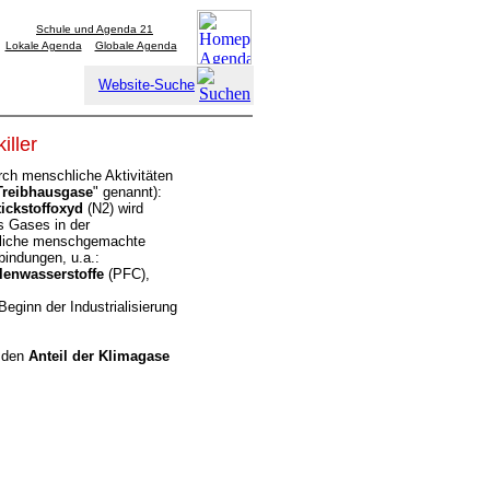
Schule und Agenda 21
Lokale Agenda
Globale Agenda
Website-Suche
makiller
rch menschliche Aktivitäten
Treibhausgase
" genannt):
tickstoffoxyd
(N2) wird
es Gases in der
hliche menschgemachte
bindungen, u.a.:
lenwasserstoffe
(PFC),
eginn der Industrialisierung
t den
Anteil der Klimagase