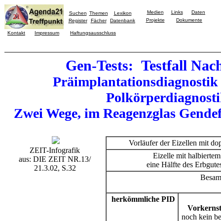
Medien
Links
Daten
Suchen
Themen
Lexikon
Projekte
Dokumente
Register
Fächer
Datenbank
Kontakt
Impressum
Haftungsausschluss
Gen-Tests: Testfall Na
Präimplantationsdiagnostik
Polkörperdiagnost
Zwei Wege, im Reagenzglas Gendef
Vorläufer der Eizellen mit 
ZEIT-Infografik
Eizelle mit halbiert
aus: DIE ZEIT NR.13/
eine Hälfte des Erbgute
21.3.02, S.32
Besa
herkömmliche PID
Vorkerns
noch kein b