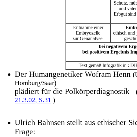
Schutz, müt
und väter
Erbgut sind
Entnahme einer
Embr
Embryozelle
ethisch und j
zur Genanalyse
geschü
bei negativem Er
bei positivem Ergebnis Im
Text gemäß Infografik in : DI
Der Humangenetiker Wofram Henn
(
Homburg/Saar)
plädiert für die Polkörperdiagnostik
21.3.02, S.31
)
Ulrich Bahnsen stellt aus ethischer Sic
Frage: