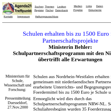
Medien
Links
Daten
Suchen
Themen
Lexikon
Projekte
Dokumente
Register
Fächer
Datenbank
Kontakt
Impressum
Haftungsausschluss
Schulen erhalten bis zu 1500 Euro 
Partnerschaftsprojekte
Ministerin Behler:
Schulpartnerschaftsprogramm mit den Ni
übertrifft alle Erwartungen
Ministerium für
Schulen aus Nordrhein-Westfalen erhalten 
Schule,
gemeinsam mit niederlaendischen Partners
Wissenschaft und
erarbeitete Unterrichts- und Begegnungspr
Forschung:
Foerdermittel bis zu 1500 Euro je Schule u
Pressemitteilung
Ermoeglicht wird dies durch das
Duesseldorf,
Schulpartnerschaftsprogramm NRW-NL. S
27.Nov.2000
Schuljahresbeginn wurden 35 Foerderzusa