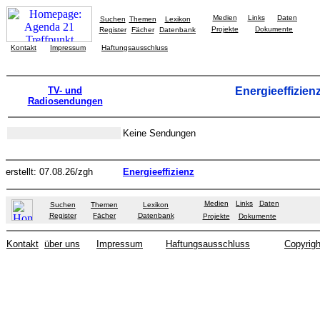
Medien
Links
Daten
Suchen
Themen
Lexikon
Projekte
Dokumente
Register
Fächer
Datenbank
Kontakt
Impressum
Haftungsausschluss
TV- und
Energieeffizien
Radiosendungen
Keine Sendungen
erstellt: 07.08.26/zgh
Energieeffizienz
Medien
Links
Daten
Suchen
Themen
Lexikon
Register
Fächer
Datenbank
Projekte
Dokumente
Kontakt
über uns
Impressum
Haftungsausschluss
Copyrigh