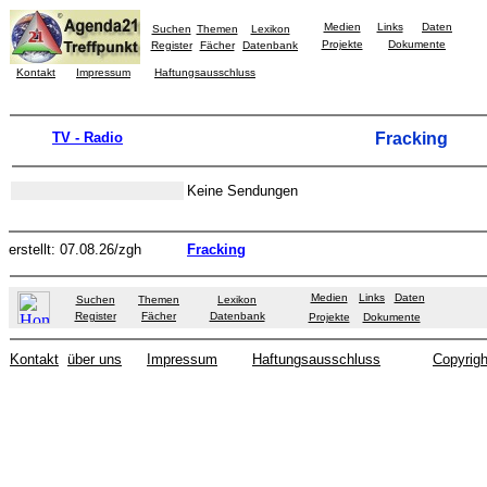
Medien
Links
Daten
Suchen
Themen
Lexikon
Projekte
Dokumente
Register
Fächer
Datenbank
Kontakt
Impressum
Haftungsausschluss
TV - Radio
Fracking
Keine Sendungen
erstellt: 07.08.26/zgh
Fracking
Medien
Links
Daten
Suchen
Themen
Lexikon
Register
Fächer
Datenbank
Projekte
Dokumente
Kontakt
über uns
Impressum
Haftungsausschluss
Copyrigh