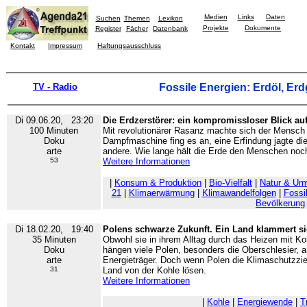
Medien
Links
Daten
Suchen
Themen
Lexikon
Projekte
Dokumente
Register
Fächer
Datenbank
Kontakt
Impressum
Haftungsausschluss
TV - Radio
Fossile Energien: Erdöl, Er
Di 09.06.20, 23:20
Die Erdzerstörer: ein kompromissloser Blick auf
100 Minuten
Mit revolutionärer Rasanz machte sich der Mensch 
Doku
Dampfmaschine fing es an, eine Erfindung jagte die
arte
andere. Wie lange hält die Erde den Menschen noc
53
Weitere Informationen
|
Konsum & Produktion
|
Bio-Vielfalt
|
Natur & Um
21
|
Klimaerwärmung
|
Klimawandelfolgen
|
Fossi
Bevölkerung
Di 18.02.20, 19:40
Polens schwarze Zukunft. Ein Land klammert si
35 Minuten
Obwohl sie in ihrem Alltag durch das Heizen mit 
Doku
hängen viele Polen, besonders die Oberschlesier,
arte
Energieträger. Doch wenn Polen die Klimaschutzzie
31
Land von der Kohle lösen.
Weitere Informationen
|
Kohle
|
Energiewende
|
T