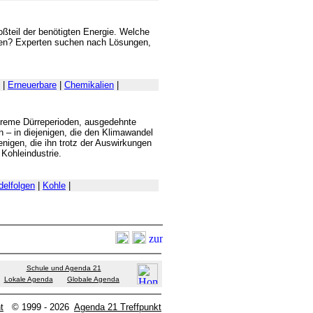
ßteil der benötigten Energie. Welche
ken? Experten suchen nach Lösungen,
|
Erneuerbare
|
Chemikalien
|
xtreme Dürreperioden, ausgedehnte
 – in diejenigen, die den Klimawandel
nigen, die ihn trotz der Auswirkungen
 Kohleindustrie.
elfolgen
|
Kohle
|
Schule und Agenda 21
Lokale Agenda
Globale Agenda
t
© 1999 - 2026
Agenda 21 Treffpunkt