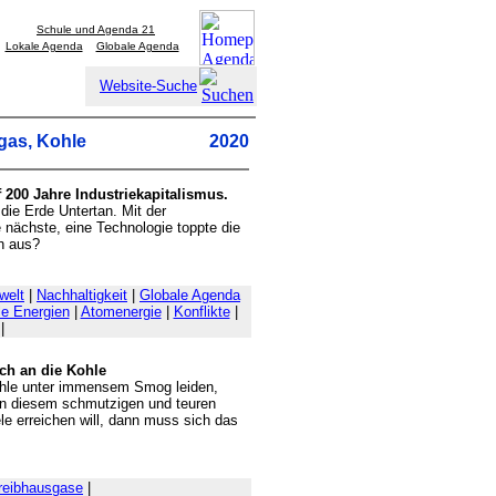
Schule und Agenda 21
Lokale Agenda
Globale Agenda
Website-Suche
dgas, Kohle
2020
 200 Jahre Industriekapitalismus.
die Erde Untertan. Mit der
 nächste, eine Technologie toppte die
h aus?
welt
|
Nachhaltigkeit
|
Globale Agenda
le Energien
|
Atomenergie
|
Konflikte
|
|
ch an die Kohle
Kohle unter immensem Smog leiden,
 an diesem schmutzigen und teuren
le erreichen will, dann muss sich das
reibhausgase
|