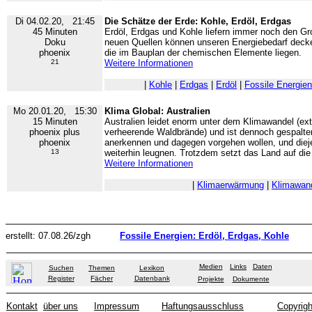
Di 04.02.20, 21:45
Die Schätze der Erde: Kohle, Erdöl, Erdgas
45 Minuten
Erdöl, Erdgas und Kohle liefern immer noch den Gro
Doku
neuen Quellen können unseren Energiebedarf dec
phoenix
die im Bauplan der chemischen Elemente liegen.
21
Weitere Informationen
|
Kohle
|
Erdgas
|
Erdöl
|
Fossile Energien
Mo 20.01.20, 15:30
Klima Global: Australien
15 Minuten
Australien leidet enorm unter dem Klimawandel (e
phoenix plus
verheerende Waldbrände) und ist dennoch gespalten
phoenix
anerkennen und dagegen vorgehen wollen, und dieje
13
weiterhin leugnen. Trotzdem setzt das Land auf die
Weitere Informationen
|
Klimaerwärmung
|
Klimawand
erstellt: 07.08.26/zgh
Fossile Energien: Erdöl, Erdgas, Kohle
Medien
Links
Daten
Suchen
Themen
Lexikon
Register
Fächer
Datenbank
Projekte
Dokumente
Kontakt
über uns
Impressum
Haftungsausschluss
Copyrigh