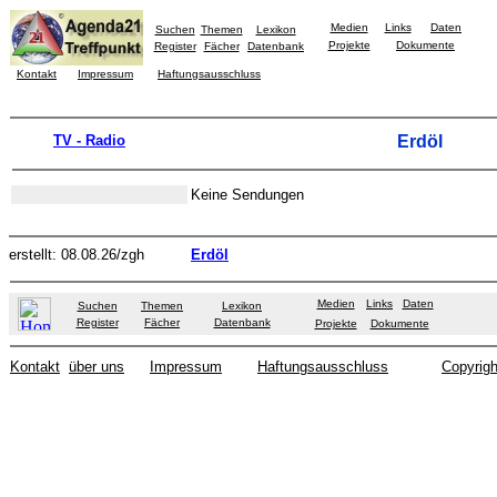
Medien
Links
Daten
Suchen
Themen
Lexikon
Projekte
Dokumente
Register
Fächer
Datenbank
Kontakt
Impressum
Haftungsausschluss
TV - Radio
Erdöl
Keine Sendungen
erstellt: 08.08.26/zgh
Erdöl
Medien
Links
Daten
Suchen
Themen
Lexikon
Register
Fächer
Datenbank
Projekte
Dokumente
Kontakt
über uns
Impressum
Haftungsausschluss
Copyrigh