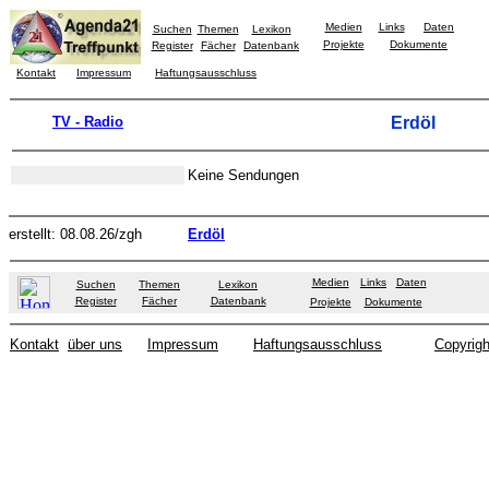
Medien
Links
Daten
Suchen
Themen
Lexikon
Projekte
Dokumente
Register
Fächer
Datenbank
Kontakt
Impressum
Haftungsausschluss
TV - Radio
Erdöl
Keine Sendungen
erstellt: 08.08.26/zgh
Erdöl
Medien
Links
Daten
Suchen
Themen
Lexikon
Register
Fächer
Datenbank
Projekte
Dokumente
Kontakt
über uns
Impressum
Haftungsausschluss
Copyrigh