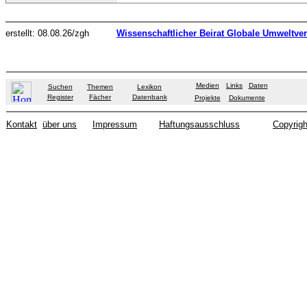
erstellt: 08.08.26/zgh
Wissenschaftlicher Beirat Globale Umweltve
Medien
Links
Daten
Suchen
Themen
Lexikon
Register
Fächer
Datenbank
Projekte
Dokumente
Kontakt
über uns
Impressum
Haftungsausschluss
Copyrigh