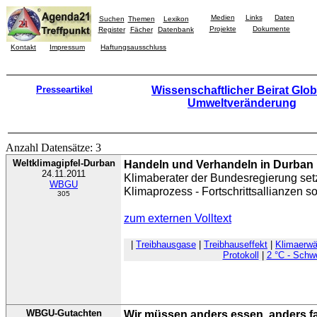
Medien
Links
Daten
Suchen
Themen
Lexikon
Projekte
Dokumente
Register
Fächer
Datenbank
Kontakt
Impressum
Haftungsausschluss
Presseartikel
Wissenschaftlicher Beirat Glob
Umweltveränderung
Anzahl Datensätze: 3
Weltklimagipfel-Durban
Handeln und Verhandeln in Durban
24.11.2011
Klimaberater der Bundesregierung set
WBGU
Klimaprozess - Fortschrittsallianzen s
305
zum externen Volltext
|
Treibhausgase
|
Treibhauseffekt
|
Klimaerw
Protokoll
|
2 °C - Schwe
WBGU-Gutachten
Wir müssen anders essen, anders f