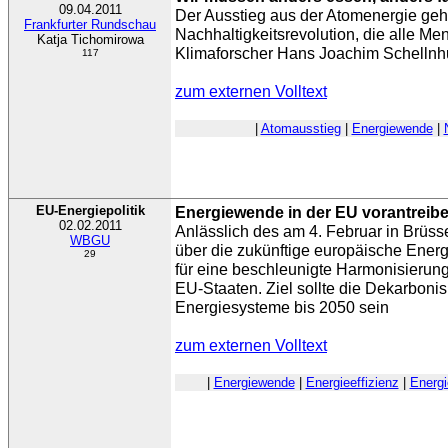
09.04.2011
Der Ausstieg aus der Atomenergie geht
Frankfurter Rundschau
Nachhaltigkeitsrevolution, die alle M
Katja Tichomirowa
Klimaforscher Hans Joachim Schellnh
117
zum externen Volltext
|
Atomausstieg
|
Energiewende
|
EU-Energiepolitik
Energiewende in der EU vorantreib
02.02.2011
Anlässlich des am 4. Februar in Brüss
WBGU
über die zukünftige europäische Energi
29
für eine beschleunigte Harmonisierung
EU-Staaten. Ziel sollte die Dekarboni
Energiesysteme bis 2050 sein
zum externen Volltext
|
Energiewende
|
Energieeffizienz
|
Energi