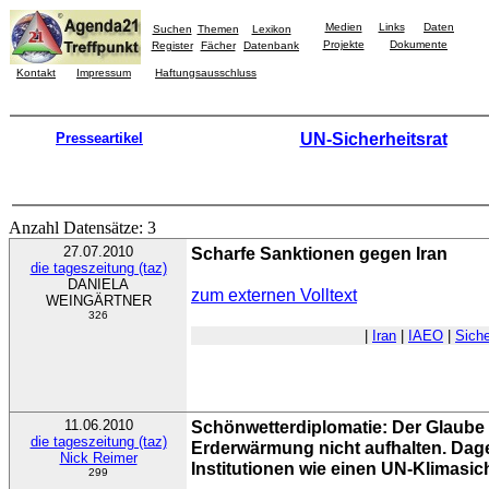
Medien
Links
Daten
Suchen
Themen
Lexikon
Projekte
Dokumente
Register
Fächer
Datenbank
Kontakt
Impressum
Haftungsausschluss
Presseartikel
UN-Sicherheitsrat
Anzahl Datensätze: 3
27.07.2010
Scharfe Sanktionen gegen Iran
die tageszeitung (taz)
DANIELA
zum externen Volltext
WEINGÄRTNER
326
|
Iran
|
IAEO
|
Siche
11.06.2010
Schönwetterdiplomatie: Der Glaube 
die tageszeitung (taz)
Erderwärmung nicht aufhalten. Dage
Nick Reimer
Institutionen wie einen UN-Klimasic
299