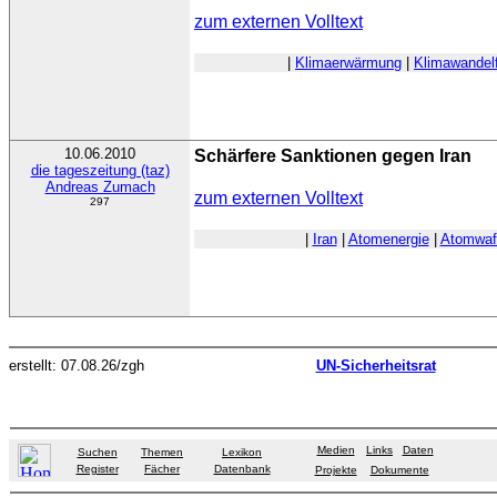
zum externen Volltext
|
Klimaerwärmung
|
Klimawandel
10.06.2010
Schärfere Sanktionen gegen Iran
die tageszeitung (taz)
Andreas Zumach
zum externen Volltext
297
|
Iran
|
Atomenergie
|
Atomwaf
erstellt: 07.08.26/zgh
UN-Sicherheitsrat
Medien
Links
Daten
Suchen
Themen
Lexikon
Register
Fächer
Datenbank
Projekte
Dokumente