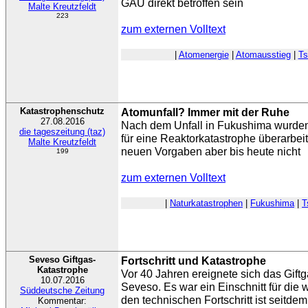
GAU direkt betroffen sein
Malte Kreutzfeldt
223
zum externen Volltext
|
Atomenergie
|
Atomausstieg
|
Ts
Katastrophenschutz
Atomunfall? Immer mit der Ruhe
27.08.2016
Nach dem Unfall in Fukushima wurden
die tageszeitung (taz)
für eine Reaktorkatastrophe überarbei
Malte Kreutzfeldt
neuen Vorgaben aber bis heute nicht
199
zum externen Volltext
|
Naturkatastrophen
|
Fukushima
|
T
Seveso Giftgas-
Fortschritt und Katastrophe
Katastrophe
Vor 40 Jahren ereignete sich das Gift
10.07.2016
Seveso. Es war ein Einschnitt für die 
Süddeutsche Zeitung
den technischen Fortschritt ist seitdem 
Kommentar: