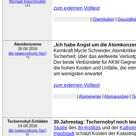
Michael Bauchmüller
141
zum externen Volltext
|
Chemikalien
|
Gesundhei
Atomkonzerne
„Ich habe Angst um die Atomkonze
26.04.2016
Kernkraft Mycle Schneider, Atomkritike
die tageszeitung (taz)
Sicherheit, über das weltweite Verlust
73
Der beste Verbündete für AKW-Gegn
die hohen Kosten und Unfälle, die imm
am wenigsten erwartet
zum externen Volltext
|
Atomenergie
|
Atomausstieg
|
Ts
Tschernobyl-Schäden
30.Jahrestag: Tschernobyl noch teu
14.04.2016
Studie
des
ifo-Instituts
und der
Katholi
die tageszeitung (taz)
Ingolstadt
schätzt Kosten der Katastro
62