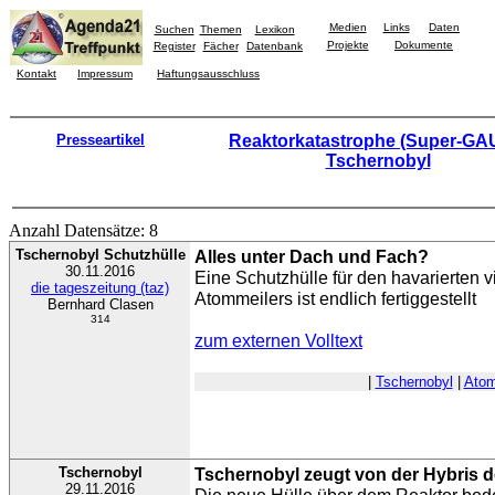
Medien
Links
Daten
Suchen
Themen
Lexikon
Projekte
Dokumente
Register
Fächer
Datenbank
Kontakt
Impressum
Haftungsausschluss
Presseartikel
Reaktorkatastrophe (Super-GAU
Tschernobyl
Anzahl Datensätze: 8
Tschernobyl Schutzhülle
Alles unter Dach und Fach?
30.11.2016
Eine Schutzhülle für den havarierten v
die tageszeitung (taz)
Atommeilers ist endlich fertiggestellt
Bernhard Clasen
314
zum externen Volltext
|
Tschernobyl
|
Atom
Tschernobyl
Tschernobyl zeugt von der Hybris
29.11.2016