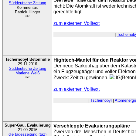
Die neue Hülle über dem Reaktor bede
Süddeutsche Zeitung
nicht: Die Atomkraft ist weder techni
Kommentar:
gerechtfertigt.
Patrick Illinger
343
zum externen Volltext
|
Tschernob
Tschernobyl Betonhülle
Hightech-Mantel für den Reaktor v
29.11.2016
Der neue Sarkophag über dem Katastr
Süddeutsche Zeitung
ein Flugzeugträger und voller Elektron
Marlene Weiß
Zweck: Zeit zu gewinnen.
IG(Betonh
378
zum externen Volltext
|
Tschernobyl
|
Atomenergi
Super-Gau, Evakuierung
Verschleppte Evakuierungspläne
21.09.2016
Zwei von drei Menschen in Deutschla
die tageszeitung (taz)