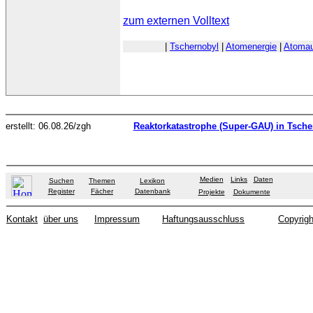
zum externen Volltext
|
Tschernobyl
|
Atomenergie
|
Atomau
erstellt: 06.08.26/zgh
Reaktorkatastrophe (Super-GAU) in Tsche
Medien
Links
Daten
Suchen
Themen
Lexikon
Register
Fächer
Datenbank
Projekte
Dokumente
Kontakt
über uns
Impressum
Haftungsausschluss
Copyrigh