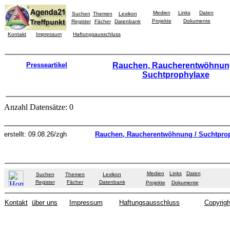
Medien
Links
Daten
Suchen
Themen
Lexikon
Projekte
Dokumente
Register
Fächer
Datenbank
Kontakt
Impressum
Haftungsausschluss
Presseartikel
Rauchen, Raucherentwöhnung
Suchtprophylaxe
Anzahl Datensätze: 0
erstellt: 09.08.26/zgh
Rauchen, Raucherentwöhnung / Suchtpro
Medien
Links
Daten
Suchen
Themen
Lexikon
Register
Fächer
Datenbank
Projekte
Dokumente
Kontakt
über uns
Impressum
Haftungsausschluss
Copyrigh