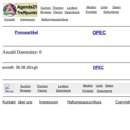
Medien
Links
Daten
Suchen
Themen
Lexikon
Projekte
Dokumente
Register
Fächer
Datenbank
Kontakt
Impressum
Haftungsausschluss
Presseartikel
OPEC
Anzahl Datensätze: 0
erstellt: 06.08.26/zgh
OPEC
Medien
Links
Daten
Suchen
Themen
Lexikon
Register
Fächer
Datenbank
Projekte
Dokumente
Kontakt
über uns
Impressum
Haftungsausschluss
Copyrigh