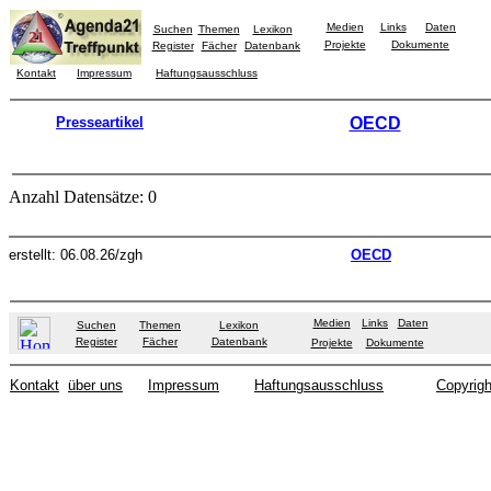
Medien
Links
Daten
Suchen
Themen
Lexikon
Projekte
Dokumente
Register
Fächer
Datenbank
Kontakt
Impressum
Haftungsausschluss
Presseartikel
OECD
Anzahl Datensätze: 0
erstellt: 06.08.26/zgh
OECD
Medien
Links
Daten
Suchen
Themen
Lexikon
Register
Fächer
Datenbank
Projekte
Dokumente
Kontakt
über uns
Impressum
Haftungsausschluss
Copyrigh