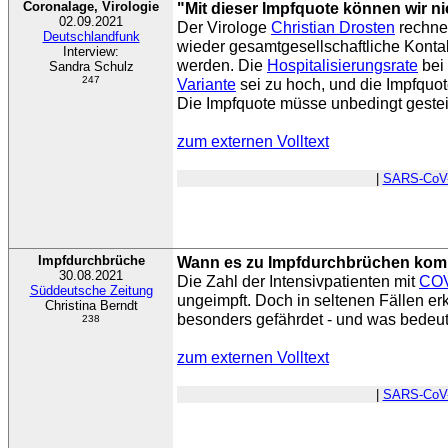
Coronalage, Virologie
"Mit dieser Impfquote können wir n
02.09.2021
Der Virologe
Christian Drosten
rechnet
Deutschlandfunk
wieder gesamtgesellschaftliche Kont
Interview:
werden. Die
Hospitalisierungsrate
bei
Sandra Schulz
247
Variante
sei zu hoch, und die Impfquote
Die Impfquote müsse unbedingt gestei
zum externen Volltext
|
SARS-CoV
Impfdurchbrüche
Wann es zu Impfdurchbrüchen ko
30.08.2021
Die Zahl der Intensivpatienten mit
COV
Süddeutsche Zeitung
ungeimpft. Doch in seltenen Fällen er
Christina Berndt
besonders gefährdet - und was bedeute
238
zum externen Volltext
|
SARS-CoV