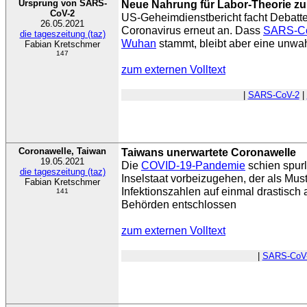
Ursprung von SARS-
Neue Nahrung für Labor-Theorie z
CoV-2
US-Geheimdienstbericht facht Debatt
26.05.2021
Coronavirus erneut an. Dass
SARS-C
die tageszeitung (taz)
Wuhan
stammt, bleibt aber eine unwa
Fabian Kretschmer
147
zum externen Volltext
|
SARS-CoV-2
|
Coronawelle, Taiwan
Taiwans unerwartete Coronawelle
19.05.2021
Die
COVID-19-Pandemie
schien spurl
die tageszeitung (taz)
Inselstaat vorbeizugehen, der als Must
Fabian Kretschmer
Infektionszahlen auf einmal drastisch 
141
Behörden entschlossen
zum externen Volltext
|
SARS-CoV