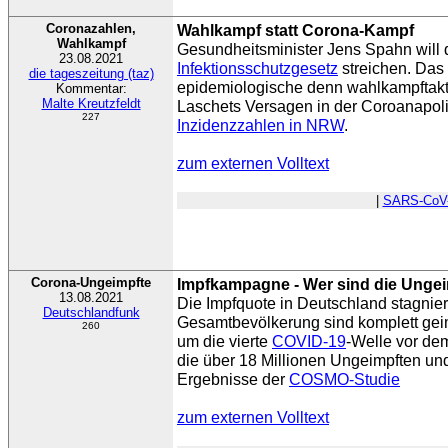
Coronazahlen,
Wahlkampf statt Corona-Kampf
Wahlkampf
Gesundheitsminister Jens Spahn will
23.08.2021
Infektionsschutzgesetz
streichen. Das 
die tageszeitung (taz)
epidemiologische denn wahlkampftakt
Kommentar:
Malte Kreutzfeldt
Laschets Versagen in der Coroanapol
227
Inzidenzzahlen in NRW
.
zum externen Volltext
|
SARS-CoV
Corona-Ungeimpfte
Impfkampagne - Wer sind die Unge
13.08.2021
Die Impfquote in Deutschland stagnier
Deutschlandfunk
Gesamtbevölkerung sind komplett geim
260
um die vierte
COVID-19
-Welle vor de
die über 18 Millionen Ungeimpften un
Ergebnisse der
COSMO-Studie
zum externen Volltext