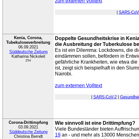
zum externen Volltext
|
SARS-CoV
Kenia, Corona,
Doppelte Gesundheitskrise in Keni
Tubekuloseverbreitung
die Ausbreitung der Tuberkulose be
06.09.2021
Es ist ein Dilemma: Lockdowns, die d
Süddeutsche Zeitung
eindämmen sollen, befördern in Entw
Katharina Nickoleit
254
gefährliche Krankheiten, wie etwa die
ist, zeigt sich beispielhaft in den Sl
Nairobi.
zum externen Volltext
|
SARS-CoV-2
|
Gesundhei
Corona-Drittimpfung
Wie sinnvoll ist eine Drittimpfung?
03.09.2021
Viele Bundesländer bieten Auffrisch
Süddeutsche Zeitung
19
an - und mehr als 13000 Menschen
Christina Berndt