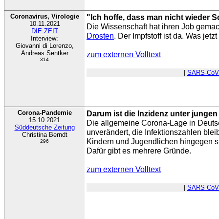
Coronavirus, Virologie
"Ich hoffe, dass man nicht wieder S
10.11.2021
Die Wissenschaft hat ihren Job gemac
DIE ZEIT
Drosten
. Der Impfstoff ist da. Was jetzt 
Interview:
Giovanni di Lorenzo,
Andreas Sentker
zum externen Volltext
314
|
SARS-CoV
Corona-Pandemie
Darum ist die Inzidenz unter jung
15.10.2021
Die allgemeine Corona-Lage in Deutsch
Süddeutsche Zeitung
unverändert, die Infektionszahlen ble
Christina Berndt
Kindern und Jugendlichen hingegen si
296
Dafür gibt es mehrere Gründe.
zum externen Volltext
|
SARS-CoV