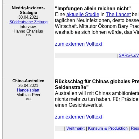
Niedrig-Inzidenz-
"Impfungen allein reichen nicht"
Strategie
Eine
aktuelle Studie
in
The Lancet
bel
30.04.2021
täglichen Neuinfektionen, desto besse
Süddeutsche Zeitung
Wirtschaft. Mitautor Ökonom Bary Prad
Interview:
Hanno Charisius
weshalb es sich lohnen würde, das Vi
115
zum externen Volltext
|
SARS-CoV
China-Australien
Rückschlag für Chinas globales Pr
26.04.2021
Seidenstraße"
Handelsblatt
Australien will mit Chinas ambitionier
Mathias Peer
nichts mehr zu tun haben. Für Präsid
101
einen Gesichtsverlust.
zum externen Volltext
|
Weltmarkt
|
Konsum & Produktion
|
Ress