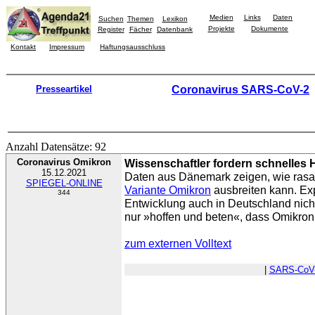
Medien
Links
Daten
Suchen
Themen
Lexikon
Projekte
Dokumente
Register
Fächer
Datenbank
Kontakt
Impressum
Haftungsausschluss
Presseartikel
Coronavirus SARS-CoV-2
Anzahl Datensätze: 92
Coronavirus Omikron
Wissenschaftler fordern schnelles H
15.12.2021
Daten aus Dänemark zeigen, wie rasa
SPIEGEL-ONLINE
Variante Omikron
ausbreiten kann. Exp
344
Entwicklung auch in Deutschland nic
nur »hoffen und beten«, dass Omikron 
zum externen Volltext
|
SARS-CoV