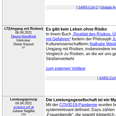
|
SARS-CoV-2
|
Globale A
LT(Umgang mit Risiken)
Es gibt kein Leben ohne Risiko
06.04.2021
In ihrem Buch
„Realität des Risikos.
Deutschlandfunk
mit Gefahren“
fordern der Philosoph
J
Interview:
Kulturwissenschaftlerin
Nathalie Weid
Dieter Kassel
87
Umgang mit Risiken, insbesondere im
Vergleich zu Risiken, an die wir uns 
Straßenverkehr
zum externen Volltext
|
SARS-CoV
Leistungsprinzip
Die Leistungsgesellschaft ist ein M
04.04.2021
Mit der
COVID19-Pandemie
wurden be
science.orf.at
systemrelevant definiert. Dazu zählen 
Juliane Nagiller
„Frauenberufe“, die sowohl körperlich
258