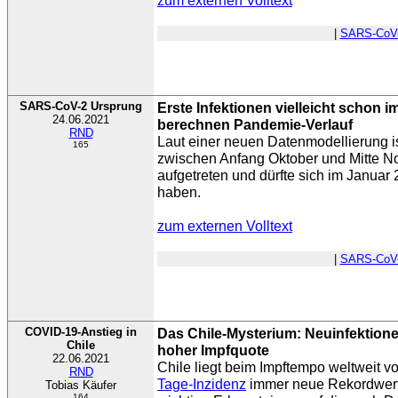
zum externen Volltext
|
SARS-CoV
SARS-CoV-2 Ursprung
Erste Infektionen vielleicht schon
24.06.2021
berechnen Pandemie-Verlauf
RND
Laut einer neuen Datenmodellierung i
165
zwischen Anfang Oktober und Mitte 
aufgetreten und dürfte sich im Januar 2
haben.
zum externen Volltext
|
SARS-CoV
COVID-19-Anstieg in
Das Chile-Mysterium: Neuinfektion
Chile
hoher Impfquote
22.06.2021
Chile liegt beim Impftempo weltweit vo
RND
Tage-Inzidenz
immer neue Rekordwerte
Tobias Käufer
164