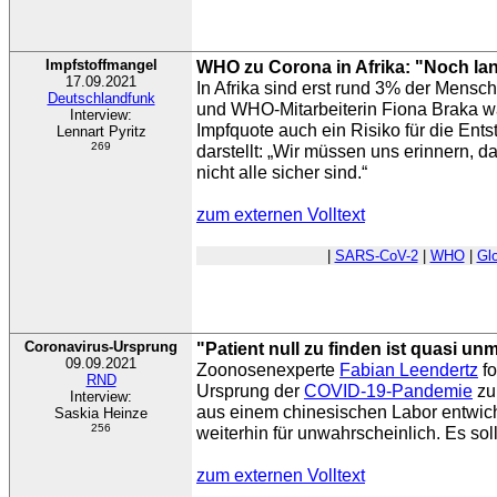
Impfstoffmangel
WHO zu Corona in Afrika: "Noch la
17.09.2021
In Afrika sind erst rund 3% der Mensc
Deutschlandfunk
und WHO-Mitarbeiterin Fiona Braka wa
Interview:
Impfquote auch ein Risiko für die Ent
Lennart Pyritz
269
darstellt: „Wir müssen uns erinnern, d
nicht alle sicher sind.“
zum externen Volltext
|
SARS-CoV-2
|
WHO
|
Gl
Coronavirus-Ursprung
"Patient null zu finden ist quasi un
09.09.2021
Zoonosenexperte
Fabian Leendertz
fo
RND
Ursprung der
COVID-19-Pandemie
zu
Interview:
aus einem chinesischen Labor entwiche
Saskia Heinze
256
weiterhin für unwahrscheinlich. Es sol
zum externen Volltext