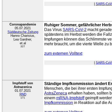
|
SARS-CoV
Coronapandemie
Ruhiger Sommer, gefährlicher Herb
05.07.2021
Das Virus
SARS-CoV-2
macht gerade
Süddeutsche Zeitung
spätestens im Herbst werden die Fallz
Hanno Charisius,
Impfungen können das Schlimmste ve
Lea Gardner,
et.al
mehr braucht, um die vierte Welle zu 
327
zum externen Volltext
|
SARS-CoV
Impfstoff von
Ständige Impfkommission ändert E
Astrazenica
Menschen, die bei ihrer ersten Impfung
01.07.2021
AstraZeneca
erhalten haben, sollten b
RND
einem
mRNA-Impfstoff
geimpft werden
171
Impfkommission
in Reaktion auf die A