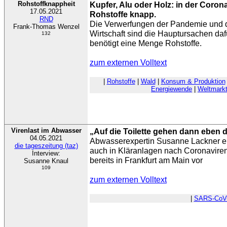
Rohstoffknappheit
Kupfer, Alu oder Holz: in der Corona
17.05.2021
Rohstoffe knapp.
RND
Die Verwerfungen der Pandemie und d
Frank-Thomas Wenzel
Wirtschaft sind die Hauptursachen daf
132
benötigt eine Menge Rohstoffe.
zum externen Volltext
|
Rohstoffe
|
Wald
|
Konsum & Produktion
Energiewende
|
Weltmark
Virenlast im Abwasser
„Auf die Toilette gehen dann eben d
04.05.2021
Abwasserexpertin Susanne Lackner erkl
die tageszeitung (taz)
auch in Kläranlagen nach Coronaviren
Interview:
bereits in Frankfurt am Main vor
Susanne Knaul
109
zum externen Volltext
|
SARS-CoV