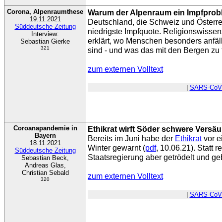
Corona, Alpenraumthese
Warum der Alpenraum ein Impfprob
19.11.2021
Deutschland, die Schweiz und Österr
Süddeutsche Zeitung
niedrigste Impfquote. Religionswissen
Interview:
erklärt, wo Menschen besonders anfäl
Sebastian Gierke
321
sind - und was das mit den Bergen zu 
zum externen Volltext
|
SARS-CoV
Coroanapandemie in
Ethikrat wirft Söder schwere Versä
Bayern
Bereits im Juni habe der
Ethikrat
vor e
18.11.2021
Winter gewarnt (
pdf
, 10.06.21). Statt 
Süddeutsche Zeitung
Staatsregierung aber getrödelt und ge
Sebastian Beck,
Andreas Glas,
Christian Sebald
zum externen Volltext
320
|
SARS-CoV