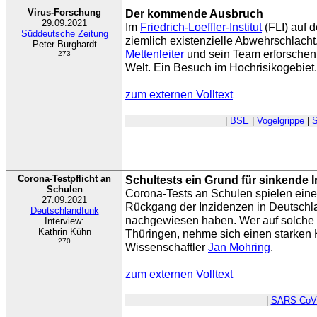
Virus-Forschung
Der kommende Ausbruch
29.09.2021
Im
Friedrich-Loeffler-Institut
(FLI) auf d
Süddeutsche Zeitung
ziemlich existenzielle Abwehrschlacht
Peter Burghardt
Mettenleiter
und sein Team erforschen 
273
Welt. Ein Besuch im Hochrisikogebiet.
zum externen Volltext
|
BSE
|
Vogelgrippe
|
S
Corona-Testpflicht an
Schultests ein Grund für sinkende 
Schulen
Corona-Tests an Schulen spielen eine
27.09.2021
Rückgang der Inzidenzen in Deutschl
Deutschlandfunk
nachgewiesen haben. Wer auf solche Te
Interview:
Kathrin Kühn
Thüringen, nehme sich einen starken H
270
Wissenschaftler
Jan Mohring
.
zum externen Volltext
|
SARS-CoV