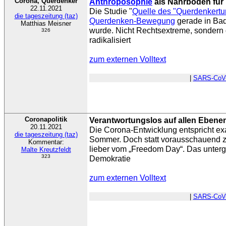
Corona, Querdenker
Anthroposophie
als Nährboden für 
22.11.2021
Die Studie "
Quelle des "Querdenkert
die tageszeitung (taz)
Querdenken-Bewegung
gerade in Bad
Matthias Meisner
wurde. Nicht Rechtsextreme, sondern 
326
radikalisiert
zum externen Volltext
|
SARS-CoV
Coronapolitik
Verantwortungslos auf allen Ebene
20.11.2021
Die Corona-Entwicklung entspricht e
die tageszeitung (taz)
Sommer. Doch statt vorausschauend zu
Kommentar:
lieber vom „Freedom Day“. Das untergr
Malte Kreutzfeldt
323
Demokratie
zum externen Volltext
|
SARS-CoV