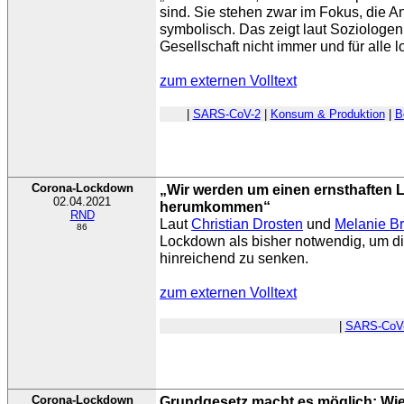
sind. Sie stehen zwar im Fokus, die A
symbolisch. Das zeigt laut Soziologen
Gesellschaft nicht immer und für alle l
zum externen Volltext
|
SARS-CoV-2
|
Konsum & Produktion
|
B
Corona-Lockdown
„Wir werden um einen ernsthaften 
02.04.2021
herumkommen“
RND
Laut
Christian Drosten
und
Melanie B
86
Lockdown als bisher notwendig, um d
hinreichend zu senken.
zum externen Volltext
|
SARS-CoV
Corona-Lockdown
Grundgesetz macht es möglich: Wie