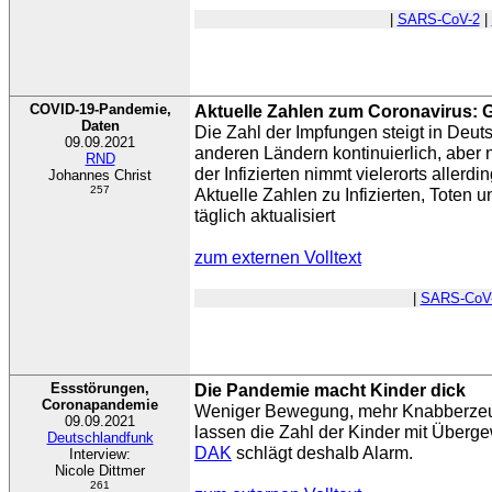
|
SARS-CoV-2
|
COVID-19-Pandemie,
Aktuelle Zahlen zum Coronavirus: G
Daten
Die Zahl der Impfungen steigt in Deu
09.09.2021
anderen Ländern kontinuierlich, aber n
RND
der Infizierten nimmt vielerorts allerd
Johannes Christ
257
Aktuelle Zahlen zu Infizierten, Toten 
täglich aktualisiert
zum externen Volltext
|
SARS-CoV
Essstörungen,
Die Pandemie macht Kinder dick
Coronapandemie
Weniger Bewegung, mehr Knabberze
09.09.2021
lassen die Zahl der Kinder mit Überg
Deutschlandfunk
DAK
schlägt deshalb Alarm.
Interview:
Nicole Dittmer
261