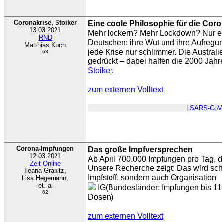
Coronakrise, Stoiker
Eine coole Philosophie für die Cor
13.03.2021
Mehr lockern? Mehr Lockdown? Nur ein
RND
Deutschen: ihre Wut und ihre Aufreg
Matthias Koch
jede Krise nur schlimmer. Die Australi
63
gedrückt – dabei halfen die 2000 Jah
Stoiker
.
zum externen Volltext
|
SARS-CoV
Corona-Impfungen
Das große Impfversprechen
12.03.2021
Ab April 700.000 Impfungen pro Tag, d
Zeit Online
Unsere Recherche zeigt: Das wird schw
Ileana Grabitz,
Impfstoff, sondern auch Organisation
Lisa Hegemann,
et. al
IG(Bundesländer: Impfungen bis 11.3
62
Dosen)
zum externen Volltext