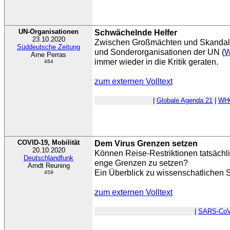
UN-Organisationen
Schwächelnde Helfer
23.10.2020
Zwischen Großmächten und Skandal
Süddeutsche Zeitung
und Sonderorganisationen der UN (
Arne Perras
immer wieder in die Kritik geraten.
464
zum externen Volltext
|
Globale Agenda 21
|
WH
COVID-19, Mobilität
Dem Virus Grenzen setzen
20.10.2020
Können Reise-Restriktionen tatsächli
Deutschlandfunk
enge Grenzen zu setzen?
Arndt Reuning
Ein Überblick zu wissenschatlichen 
459
zum externen Volltext
|
SARS-CoV