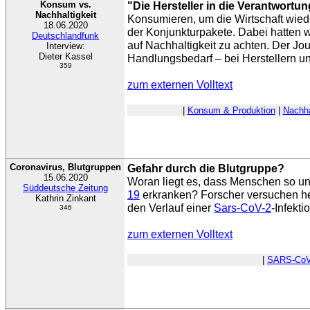
Konsum vs.
"Die Hersteller in die Verantwort
Nachhaltigkeit
Konsumieren, um die Wirtschaft wied
18.06.2020
der Konjunkturpakete. Dabei hatten w
Deutschlandfunk
auf Nachhaltigkeit zu achten. Der Jou
Interview:
Dieter Kassel
Handlungsbedarf – bei Herstellern u
359
zum externen Volltext
|
Konsum & Produktion
|
Nachha
Coronavirus, Blutgruppen
Gefahr durch die Blutgruppe?
15.06.2020
Woran liegt es, dass Menschen so un
Süddeutsche Zeitung
19
erkranken? Forscher versuchen h
Kathrin Zinkant
den Verlauf einer
Sars-CoV-2
-Infekti
346
zum externen Volltext
|
SARS-CoV