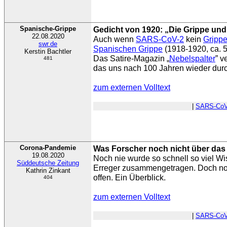
Spanische-Grippe
Gedicht von 1920: „Die Grippe un
22.08.2020
Auch wenn
SARS-CoV-2
kein
Grippe
swr.de
Spanischen Grippe
(1918-1920, ca. 
Kerstin Bachtler
Das Satire-Magazin „
Nebelspalter
” v
481
das uns nach 100 Jahren wieder durch 
zum externen Volltext
|
SARS-CoV
Corona-Pandemie
Was Forscher noch nicht über das
19.08.2020
Noch nie wurde so schnell so viel W
Süddeutsche Zeitung
Erreger zusammengetragen. Doch no
Kathrin Zinkant
offen. Ein Überblick.
404
zum externen Volltext
|
SARS-CoV