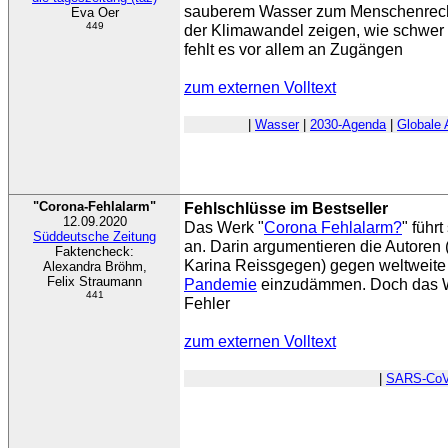
sauberem Wasser zum Menschenrech
Eva Oer
449
der Klimawandel zeigen, wie schwer 
fehlt es vor allem an Zugängen
zum externen Volltext
|
Wasser
|
2030-Agenda
|
Globale
"Corona-Fehlalarm"
Fehlschlüsse im Bestseller
12.09.2020
Das Werk "
Corona Fehlalarm?
" führ
Süddeutsche Zeitung
an. Darin argumentieren die Autoren
Faktencheck:
Karina Reissgegen) gegen weltweite
Alexandra Bröhm,
Felix Straumann
Pandemie
einzudämmen. Doch das We
441
Fehler
zum externen Volltext
|
SARS-CoV