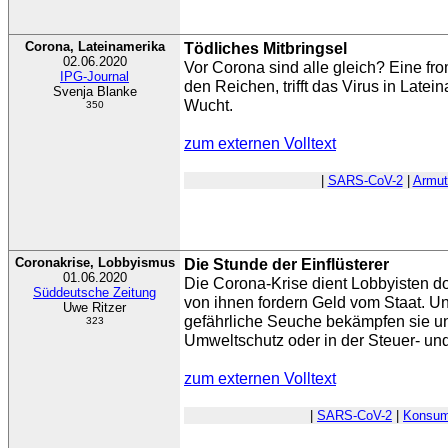
Corona, Lateinamerika
Tödliches Mitbringsel
02.06.2020
Vor Corona sind alle gleich? Eine f
IPG-Journal
den Reichen, trifft das Virus in Latei
Svenja Blanke
Wucht.
350
zum externen Volltext
|
SARS-CoV-2
|
Armut
Coronakrise, Lobbyismus
Die Stunde der Einflüsterer
01.06.2020
Die Corona-Krise dient Lobbyisten d
Süddeutsche Zeitung
von ihnen fordern Geld vom Staat. Un
Uwe Ritzer
gefährliche Seuche bekämpfen sie u
323
Umweltschutz oder in der Steuer- und 
zum externen Volltext
|
SARS-CoV-2
|
Konsum