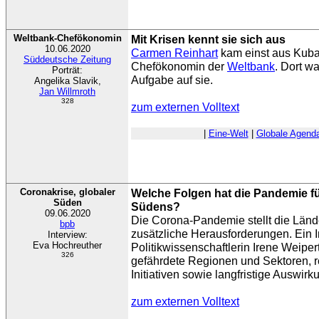
Weltbank-Chefökonomin
Mit Krisen kennt sie sich aus
10.06.2020
Carmen Reinhart
kam einst aus Kuba 
Süddeutsche Zeitung
Chefökonomin der
Weltbank
. Dort w
Porträt:
Aufgabe auf sie.
Angelika Slavik,
Jan Willmroth
328
zum externen Volltext
|
Eine-Welt
|
Globale Agend
Coronakrise, globaler
Welche Folgen hat die Pandemie f
Süden
Südens?
09.06.2020
Die Corona-Pandemie stellt die Län
bpb
zusätzliche Herausforderungen. Ein I
Interview:
Eva Hochreuther
Politikwissenschaftlerin Irene Weipe
326
gefährdete Regionen und Sektoren, r
Initiativen sowie langfristige Auswirk
zum externen Volltext