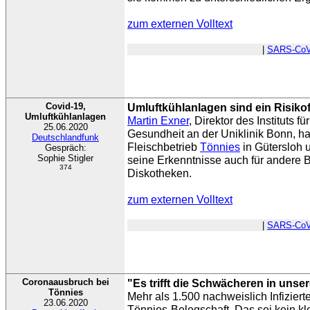
zum externen Volltext
|
SARS-CoV
Covid-19,
Umluftkühlanlagen sind ein Risikof
Umluftkühlanlagen
Martin Exner
, Direktor des Instituts f
25.06.2020
Gesundheit an der Uniklinik Bonn, h
Deutschlandfunk
Fleischbetrieb
Tönnies
in Gütersloh u
Gespräch:
Sophie Stigler
seine Erkenntnisse auch für andere B
374
Diskotheken.
zum externen Volltext
|
SARS-CoV
Coronaausbruch bei
"Es trifft die Schwächeren in unser
Tönnies
Mehr als 1.500 nachweislich Infiziert
23.06.2020
Tönnies-Belegschaft. Das sei kein k