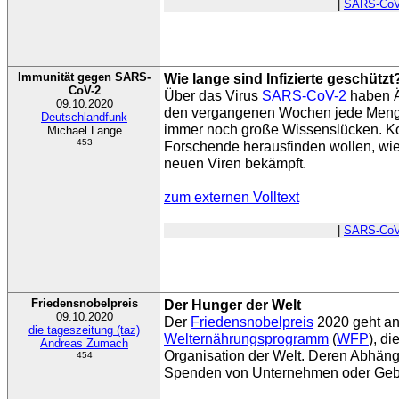
|
SARS-CoV
Immunität gegen SARS-
Wie lange sind Infizierte geschützt
CoV-2
Über das Virus
SARS-CoV-2
haben Ä
09.10.2020
den vergangenen Wochen jede Menge 
Deutschlandfunk
immer noch große Wissenslücken. Ko
Michael Lange
453
Forschende herausfinden wollen, wi
neuen Viren bekämpft.
zum externen Volltext
|
SARS-CoV
Friedensnobelpreis
Der Hunger der Welt
09.10.2020
Der
Friedensnobelpreis
2020 geht an
die tageszeitung (taz)
Welternährungsprogramm
(
WFP
), d
Andreas Zumach
Organisation der Welt. Deren Abhängi
454
Spenden von Unternehmen oder Gebe