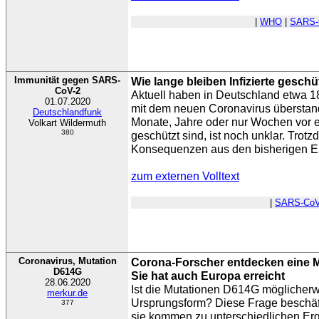
|
WHO
|
SARS-
Immunität gegen SARS-
Wie lange bleiben Infizierte geschü
CoV-2
Aktuell haben in Deutschland etwa 1
01.07.2020
mit dem neuen Coronavirus übersta
Deutschlandfunk
Monate, Jahre oder nur Wochen vor 
Volkart Wildermuth
380
geschützt sind, ist noch unklar. Trot
Konsequenzen aus den bisherigen Er
zum externen Volltext
|
SARS-CoV
Coronavirus, Mutation
Corona-Forscher entdecken eine 
D614G
Sie hat auch Europa erreicht
28.06.2020
Ist die Mutationen D614G möglicherwe
merkur.de
Ursprungsform? Diese Frage beschäft
377
sie kommen zu unterschiedlichen Er