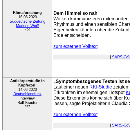
Klimaforschung
Dem Himmel so nah
16.08.2020
Wolken kommunizieren miteinander, 
Süddeutsche Zeitung
Rhythmus und einen sensiblen Chara
Marlene Weiß
Eigenheiten könnten über die Zukunf
400
Erde entscheiden.
zum externen Volltext
|
SARS-CoV
Antikörperstudie in
„Symptombezogenes Testen ist se
Kupferzell
Laut einer neuen
RKI
-
Studie
zeigten
14.08.2020
Erkrankten im ehemaligen Hotspot
Ku
Deutschlandfunk
Diese Erkenntnis könne sich über Ku
Interview:
Ralf Krauter
lassen, sagte Projektleiterin Claudia
397
zum externen Volltext
|
SARS-CoV