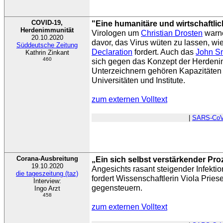
COVID-19,
"Eine humanitäre und wirtschaftli
Herdenimmunität
Virologen um
Christian Drosten
warne
20.10.2020
davor, das Virus wüten zu lassen, wi
Süddeutsche Zeitung
Declaration
fordert. Auch das
John S
Kathrin Zinkant
460
sich gegen das Konzept der Herdeni
Unterzeichnern gehören Kapazitäten 
Universitäten und Institute.
zum externen Volltext
|
SARS-CoV
Corana-Ausbreitung
„Ein sich selbst verstärkender Pr
19.10.2020
Angesichts rasant steigender Infekti
die tageszeitung (taz)
fordert Wissenschaftlerin Viola Prie
Interview:
gegensteuern.
Ingo Arzt
458
zum externen Volltext