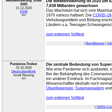
Weltbevölkerung_Ende
Die Weltbevölkerung ist 2020 um 82
2020
7,838 Milliarden gewachsen
21.12.2020
Das Wachstum hat sich vom Maximum
DSW
1970 nahezu halbiert. Die
COVID-19
483
Verhütungsmitteln und Bildung ersch
Ländern u.a. Teenager-Schwangersc
zum externen Volltext
|
Bevölkerung
|
SA
Pandemie-Treiber
Die zentrale Bedeutung von Supe
23.10.2020
Wie eine Pandemie sich ausbreitet, i
Deutschlandfunk
Bei der Bekämpfung des Coronaviru
Arndt Reuning
ein anderer Eindruck. Im Fachmagazi
463
Wissenschaftler deshalb noch einmal
Überdispersion
,
Superspreadern
und 
zum externen Volltext
|
SARS-CoV