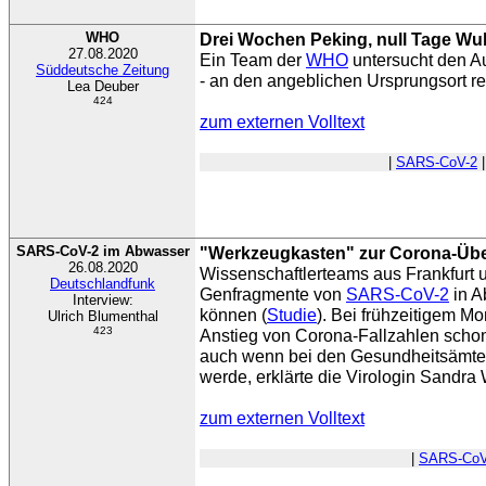
WHO
Drei Wochen Peking, null Tage W
27.08.2020
Ein Team der
WHO
untersucht den A
Süddeutsche Zeitung
- an den angeblichen Ursprungsort rei
Lea Deuber
424
zum externen Volltext
|
SARS-CoV-2
SARS-CoV-2 im Abwasser
"Werkzeugkasten" zur Corona-Üb
26.08.2020
Wissenschaftlerteams aus Frankfurt
Deutschlandfunk
Genfragmente von
SARS-CoV-2
in A
Interview:
können (
Studie
). Bei frühzeitigem Mo
Ulrich Blumenthal
423
Anstieg von Corona-Fallzahlen scho
auch wenn bei den Gesundheitsämter
werde, erklärte die Virologin Sandra
zum externen Volltext
|
SARS-CoV