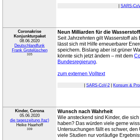
|
SARS-CoV
Coronakrise
Neun Milliarden für die Wasserstoff
Konjunkturpaket
Seit Jahrzehnten gilt Wasserstoff als 
08.06.2020
lässt sich mit Hilfe erneuerbarer Ene
Deutschlandfunk
speichern. Bislang aber ist grüner Was
Frank Grotelüschen
335
könnte sich jetzt ändern – mit dem
Co
Bundesregierung
.
zum externen Volltext
|
SARS-CoV-2
|
Konsum & Pro
Kinder, Corona
Wunsch nach Wahrheit
05.06.2020
Wie ansteckend sind Kinder, die sich 
die tageszeitung (taz)
haben? Das würden viele gerne wiss
Heike Haarhoff
Untersuchungen fällt es schwer, den 
339
viele Studien nur vorläufige Ergebnis