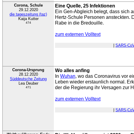
Corona, Schule
Eine Quelle, 25 Infektionen
29.12.2020
Ein Gen-Abgleich belegt, dass sich 
die tageszeitung (taz)
Hertz-Schule Personen ansteckten. D
Kaija Kutter
Rabe in die Bredouille.
474
zum externen Volltext
|
SARS-CoV
Corona-Ursprung
Wo alles anfing
28.12.2020
In
Wuhan
, wo das Coronavirus vor ei
Süddeutsche Zeitung
Leben wieder erstaunlich normal. Erk
Lea Deuber
der die Regierung ihr Versagen zur 
471
zum externen Volltext
|
SARS-CoV