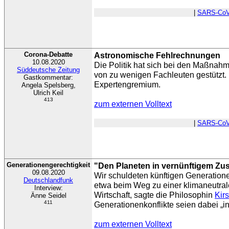
|
SARS-CoV
Corona-Debatte
Astronomische Fehlrechnungen
10.08.2020
Die Politik hat sich bei den Maßnah
Süddeutsche Zeitung
von zu wenigen Fachleuten gestützt. Nö
Gastkommentar:
Expertengremium.
Angela Spelsberg,
Ulrich Keil
413
zum externen Volltext
|
SARS-CoV
Generationengerechtigkeit
"Den Planeten in vernünftigem Zus
09.08.2020
Wir schuldeten künftigen Generation
Deutschlandfunk
etwa beim Weg zu einer klimaneutra
Interview:
Wirtschaft, sagte die Philosophin
Kir
Änne Seidel
411
Generationenkonflikte seien dabei „in
zum externen Volltext