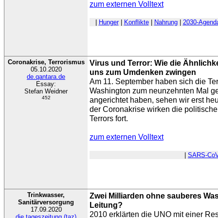
zum externen Volltext
|
Hunger
|
Konflikte
|
Nahrung
|
2030-Agend
Coronakrise, Terrorismus
Virus und Terror: Wie die Ähnlich
05.10.2020
uns zum Umdenken zwingen
de.qantara.de
Am 11. September haben sich die Te
Essay:
Washington zum neunzehnten Mal gej
Stefan Weidner
452
angerichtet haben, sehen wir erst heute
der Coronakrise wirken die politische
Terrors fort.
zum externen Volltext
|
SARS-CoV
Trinkwasser,
Zwei Milliarden ohne sauberes Was
Sanitärversorgung
Leitung?
17.09.2020
2010 erklärten die UNO mit einer Re
die tageszeitung (taz)