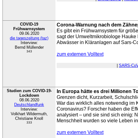
COVID-19
Corona-Warnung nach dem Zähne
Frühwarnsystem
Es gibt ein Frühwarnsystem für größ
09.06.2020
sagt der Umweltmikrobiologe Hauke 
die tageszeitung (taz)
Abwässer in Kläranlagen auf Sars-C
Interview:
Bernd Müllender
343
zum externen Volltext
|
SARS-CoV
Studien zum COVID-19-
In Europa hätte es drei Millionen 
Lockdown
Grenzen dicht, Kurzarbeit, Schulsch
08.06.2020
War das wirklich alles notwendig im
Deutschlandfunk
Coronavirus? Forscher haben die E
Interview:
Volkhart Wildermuth,
analysiert – und sie sind sich einig: 
Christiane Knoll
Menschheit wurden so viele Leben in s
333
zum externen Volltext