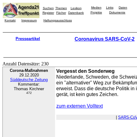
Medien
Links
Daten
Suchen
Themen
Lexikon
Projekte
Dokumente
Register
Fächer
Datenbank
Kontakt
Impressum
Haftungsausschluss
Presseartikel
Coronavirus SARS-CoV-2
Anzahl Datensätze: 230
Corona-Maßnahmen
Vergesst den Sonderweg
29.12.2020
Niederlande, Schweden, die Schweiz:
Süddeutsche Zeitung
ein "alternativer" Weg zur Bekämpfung
Kommentar:
erweist. Dass die deutsche Politik 
Thomas Kirchner
472
gerät, ist kein gutes Zeichen.
zum externen Volltext
|
SARS-CoV