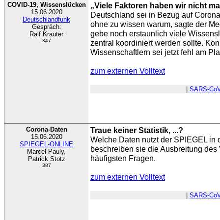
COVID-19, Wissenslücken
„Viele Faktoren haben wir nicht ma
15.06.2020
Deutschland sei in Bezug auf Coron
Deutschlandfunk
ohne zu wissen warum, sagte der Med
Gespräch:
gebe noch erstaunlich viele Wissens
Ralf Krauter
347
zentral koordiniert werden sollte. Ko
Wissenschaftlern sei jetzt fehl am Pla
zum externen Volltext
|
SARS-CoV
Corona-Daten
Traue keiner Statistik, ...?
15.06.2020
Welche Daten nutzt der SPIEGEL in 
SPIEGEL-ONLINE
beschreiben sie die Ausbreitung des 
Marcel Pauly,
häufigsten Fragen.
Patrick Stotz
387
zum externen Volltext
|
SARS-CoV