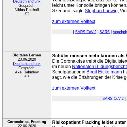
Deutschlandfunk
leicht unter Kontrolle bringen können
Gespräch:
Niklas Potthoff
Szenario, sagte
Stephan Ludwig
, Vi
370
zum externen Volltext
|
SARS-CoV-2
|
SARS
|
Vogelgri
Digitales Lernen
Schüler müssen mehr können als 
23.06.2020
Die Coronakrise treibt die Digitalisi
Deutschlandfunk
im neuen
Nationalen Bildungsbericht
Gespräch:
Schulpädagogin
Birgit Eickelmann
ha
Axel Rahmlow
371
sagt, wie die Erfahrungen der Krise 
zum externen Volltext
|
SARS-CoV-2
|
Coronakrise, Fracking
Risikopatient Fracking leidet unte
22.06.2020