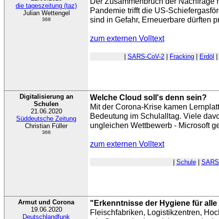
Der Zusammenbruch der Nachfrage n
die tageszeitung (taz)
Pandemie trifft die US-Schiefergasfö
Julian Wettengel
sind in Gefahr, Erneuerbare dürften pr
368
zum externen Volltext
|
SARS-CoV-2
|
Fracking
|
Erdöl
Digitalisierung an
Welche Cloud soll's denn sein?
Schulen
Mit der Corona-Krise kamen Lernplatt
21.06.2020
Bedeutung im Schulalltag. Viele davo
Süddeutsche Zeitung
ungleichen Wettbewerb - Microsoft g
Christian Füller
366
zum externen Volltext
|
Schule
|
SARS
Armut und Corona
"Erkenntnisse der Hygiene für all
19.06.2020
Fleischfabriken, Logistikzentren, Ho
Deutschlandfunk