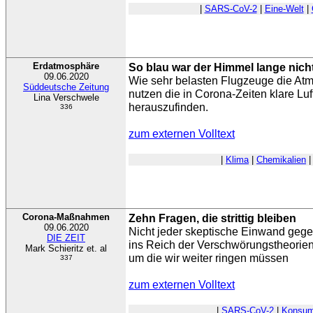
|
SARS-CoV-2
|
Eine-Welt
|
Erdatmosphäre
So blau war der Himmel lange nich
09.06.2020
Wie sehr belasten Flugzeuge die A
Süddeutsche Zeitung
nutzen die in Corona-Zeiten klare Lu
Lina Verschwele
herauszufinden.
336
zum externen Volltext
|
Klima
|
Chemikalien
Corona-Maßnahmen
Zehn Fragen, die strittig bleiben
09.06.2020
Nicht jeder skeptische Einwand ge
DIE ZEIT
ins Reich der Verschwörungstheorien
Mark Schieritz et. al
um die wir weiter ringen müssen
337
zum externen Volltext
|
SARS-CoV-2
|
Konsum