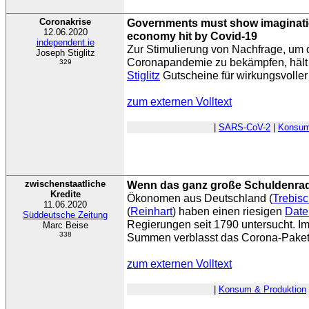
Coronakrise
Governments must show imaginatio
12.06.2020
economy hit by Covid-19
independent.ie
Zur Stimulierung von Nachfrage, um d
Joseph Stiglitz
Coronapandemie zu bekämpfen, hält
329
Stiglitz
Gutscheine für wirkungsvoller 
zum externen Volltext
|
SARS-CoV-2
|
Konsum
zwischenstaatliche
Wenn das ganz große Schuldenrad
Kredite
Ökonomen aus Deutschland (
Trebis
11.06.2020
(
Reinhart
) haben einen riesigen
Date
Süddeutsche Zeitung
Regierungen seit 1790 untersucht. Im
Marc Beise
338
Summen verblasst das Corona-Paket
zum externen Volltext
|
Konsum & Produktion