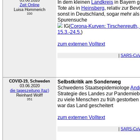
03.06.2020
In dem kleinen
Landkreis
in Bayern g
Zeit Online
Tote als in
Heinsberg
, relativ zur Be
Luisa Hommerich
sonst in Deutschland, sogar mehr als
330
Spurensuche
IG(
Corona-Kurven: Tirschenreuth, 
15.3.-24.5.
)
zum externen Volltext
|
SARS-CoV
COVID-19, Schweden
Selbstkritik am Sonderweg
03.06.2020
Schwedens Staatsepidemiologe
Ande
die tageszeitung (taz)
Strategie des Landes zur Pandemieb
Reinhard Wolff
zu viele Menschen zu früh gestorben 
351
war das Land gescheitert
zum externen Volltext
|
SARS-CoV