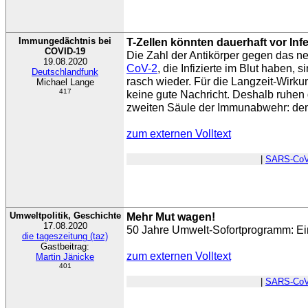
Immungedächtnis bei
T-Zellen könnten dauerhaft vor Inf
COVID-19
Die Zahl der Antikörper gegen das n
19.08.2020
CoV-2
, die Infizierte im Blut haben, s
Deutschlandfunk
rasch wieder. Für die Langzeit-Wirkun
Michael Lange
417
keine gute Nachricht. Deshalb ruhen 
zweiten Säule der Immunabwehr: de
zum externen Volltext
|
SARS-CoV
Umweltpolitik, Geschichte
Mehr Mut wagen!
17.08.2020
50 Jahre Umwelt-Sofortprogramm: Ei
die tageszeitung (taz)
Gastbeitrag:
zum externen Volltext
Martin Jänicke
401
|
SARS-CoV