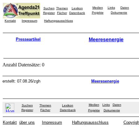
Medien
Links
Daten
Suchen
Themen
Lexikon
Projekte
Dokumente
Register
Fächer
Datenbank
Kontakt
Impressum
Haftungsausschluss
Presseartikel
Meeresenergie
Anzahl Datensätze: 0
erstellt: 07.08.26/zgh
Meeresenergie
Medien
Links
Daten
Suchen
Themen
Lexikon
Register
Fächer
Datenbank
Projekte
Dokumente
Kontakt
über uns
Impressum
Haftungsausschluss
Copyrigh