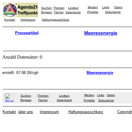
Medien
Links
Daten
Suchen
Themen
Lexikon
Projekte
Dokumente
Register
Fächer
Datenbank
Kontakt
Impressum
Haftungsausschluss
Presseartikel
Meeresenergie
Anzahl Datensätze: 0
erstellt: 07.08.26/zgh
Meeresenergie
Medien
Links
Daten
Suchen
Themen
Lexikon
Register
Fächer
Datenbank
Projekte
Dokumente
Kontakt
über uns
Impressum
Haftungsausschluss
Copyrigh