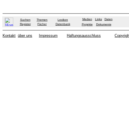
Medien
Links
Daten
Suchen
Themen
Lexikon
Register
Fächer
Datenbank
Projekte
Dokumente
Kontakt
über uns
Impressum
Haftungsausschluss
Copyrigh