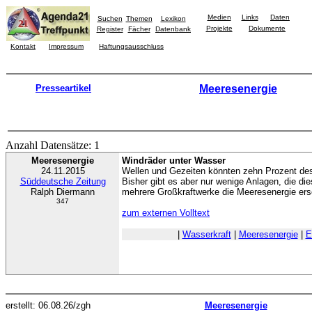
Medien
Links
Daten
Suchen
Themen
Lexikon
Projekte
Dokumente
Register
Fächer
Datenbank
Kontakt
Impressum
Haftungsausschluss
Presseartikel
Meeresenergie
Anzahl Datensätze: 1
Meeresenergie
Windräder unter Wasser
24.11.2015
Wellen und Gezeiten könnten zehn Prozent de
Süddeutsche Zeitung
Bisher gibt es aber nur wenige Anlagen, die di
Ralph Diermann
mehrere Großkraftwerke die Meeresenergie ers
347
zum externen Volltext
|
Wasserkraft
|
Meeresenergie
|
E
erstellt: 06.08.26/zgh
Meeresenergie