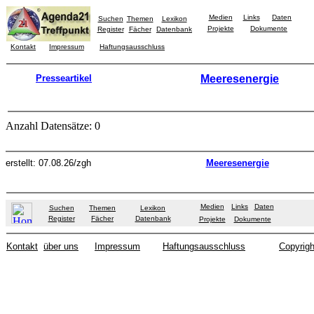
Medien
Links
Daten
Suchen
Themen
Lexikon
Projekte
Dokumente
Register
Fächer
Datenbank
Kontakt
Impressum
Haftungsausschluss
Presseartikel
Meeresenergie
Anzahl Datensätze: 0
erstellt: 07.08.26/zgh
Meeresenergie
Medien
Links
Daten
Suchen
Themen
Lexikon
Register
Fächer
Datenbank
Projekte
Dokumente
Kontakt
über uns
Impressum
Haftungsausschluss
Copyrigh