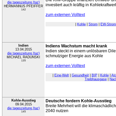
die tageszeitung (taz)
investiert auch kräftig in Kohlekraftwe
HERMANNUS PFEIFFER
142
zum externen Volltext
|
Kohle
|
Strom
|
EW-Strom
Indien
Indiens Wachstum macht krank
13.04.2015
Indien steckt in einem unlösbaren D
die tageszeitung (taz)
schmutziger Energie aus Kohle
MICHAEL RADUNSKI
135
zum externen Volltext
|
Eine-Welt
|
Gesundheit
|
BIP
|
Kohle
|
At
Treibhausgase
|
Nach
Kohle-Ausstieg
Deutsche fordern Kohle-Ausstieg
09.04.2015
Breite Mehrheit will die klimaschädlic
die tageszeitung (taz)
2040 nutzen
145