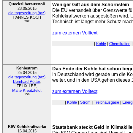
Quecksilberausstoß
Weniger Gift aus dem Schornstein
28.05.2015
Die EU verhandelt über Grenzwerte fü
die tageszeitung (taz)
Kohlekraftwerken ausgestoßen wird. Um
HANNES KOCH
Technisch ist längst mehr Schutz machba
202
zum externen Volltext
|
Kohle
|
Chemikalien
Kohlestrom
Das Ende der Kohle hat schon beg
25.04.2015
In Deutschland wird gerade um die Ko
die tageszeitung (taz)
weiter, und in den USA gehen dieses 
Bernhard Pötter
,
FELIX LEE,
Malte Kreutzfeldt
zum externen Volltext
156
|
Kohle
|
Strom
|
Treibhausgase
|
Energ
KfW-Kohlekraftwerke
Staatsbank steckt Geld in Klimakille
16.04.2015
Die KfW-Gruppe finanziert Umwelt- un