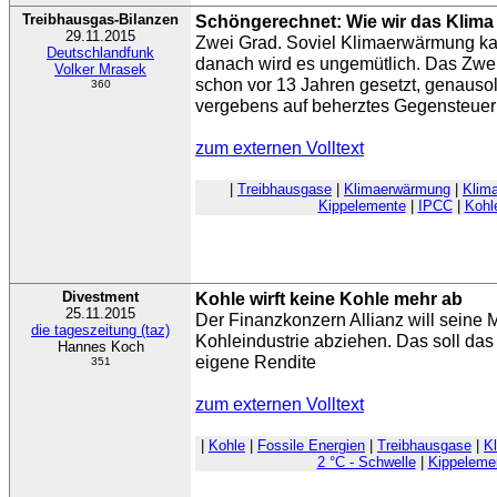
Treibhausgas-Bilanzen
Schöngerechnet: Wie wir das Klima 
29.11.2015
Zwei Grad. Soviel Klimaerwärmung kan
Deutschlandfunk
danach wird es ungemütlich. Das Zwei-
Volker Mrasek
schon vor 13 Jahren gesetzt, genausol
360
vergebens auf beherztes Gegensteuer
zum externen Volltext
|
Treibhausgase
|
Klimaerwärmung
|
Klim
Kippelemente
|
IPCC
|
Kohl
Divestment
Kohle wirft keine Kohle mehr ab
25.11.2015
Der Finanzkonzern Allianz will seine M
die tageszeitung (taz)
Kohleindustrie abziehen. Das soll das
Hannes Koch
eigene Rendite
351
zum externen Volltext
|
Kohle
|
Fossile Energien
|
Treibhausgase
|
K
2 °C - Schwelle
|
Kippeleme