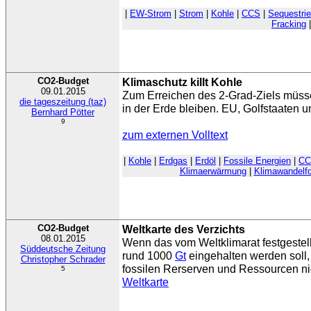
|
EW-Strom
|
Strom
|
Kohle
|
CCS
|
Sequestri
Fracking
|
CO2-Budget
Klimaschutz killt Kohle
09.01.2015
Zum Erreichen des 2-Grad-Ziels müs
die tageszeitung (taz)
in der Erde bleiben. EU, Golfstaaten u
Bernhard Pötter
9
zum externen Volltext
|
Kohle
|
Erdgas
|
Erdöl
|
Fossile Energien
|
CC
Klimaerwärmung
|
Klimawandelf
CO2-Budget
Weltkarte des Verzichts
08.01.2015
Wenn das vom Weltklimarat festgestel
Süddeutsche Zeitung
rund 1000
Gt
eingehalten werden soll, 
Christopher Schrader
fossilen Rerserven und Ressourcen ni
5
Weltkarte