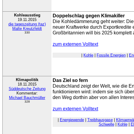
Kohleausstieg
Doppelschlag gegen Klimakiller
19.11.2015
Die Kohledämmerung geht weiter: Di
die tageszeitung (taz)
neuer Kraftwerke durch Exportkredite 
Malte Kreutzfeldt
Großbritannien will bis 2025 komplett
330
zum externen Volltext
|
Kohle
|
Fossile Energien
|
En
Klimapolitik
Das Ziel so fern
18.11.2015
Deutschland zeigt der Welt, wie die E
Süddeutsche Zeitung
funktionieren wird: indem sie sich über 
Kommentar:
den Weg dorthin aber von allen Inter
Michael Bauchmüller
328
zum externen Volltext
|
Energiewende
|
Treibhausgase
|
Klimaerw
Schwelle
|
Kohle
|
E