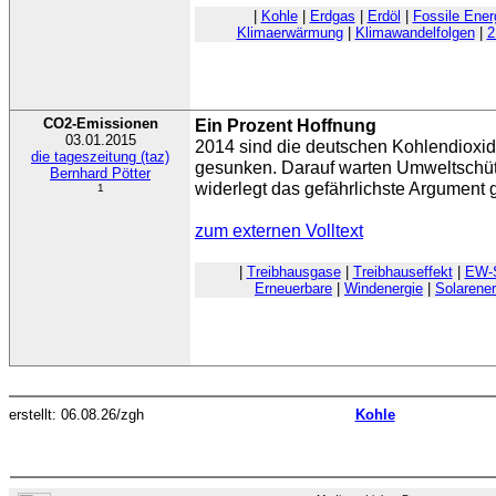
|
Kohle
|
Erdgas
|
Erdöl
|
Fossile Ener
Klimaerwärmung
|
Klimawandelfolgen
|
2
CO2-Emissionen
Ein Prozent Hoffnung
03.01.2015
2014 sind die deutschen Kohlendioxi
die tageszeitung (taz)
gesunken. Darauf warten Umweltschütz
Bernhard Pötter
widerlegt das gefährlichste Argument
1
zum externen Volltext
|
Treibhausgase
|
Treibhauseffekt
|
EW-
Erneuerbare
|
Windenergie
|
Solarener
erstellt: 06.08.26/zgh
Kohle