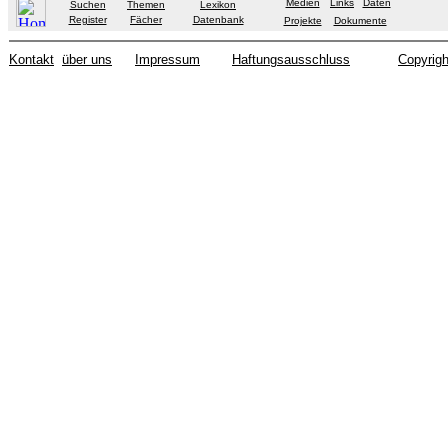
Medien
Links
Daten
Suchen
Themen
Lexikon
Register
Fächer
Datenbank
Projekte
Dokumente
Kontakt
über uns
Impressum
Haftungsausschluss
Copyrigh