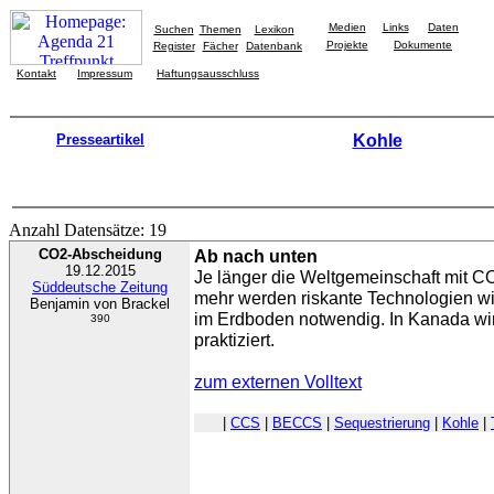
Medien
Links
Daten
Suchen
Themen
Lexikon
Projekte
Dokumente
Register
Fächer
Datenbank
Kontakt
Impressum
Haftungsausschluss
Presseartikel
Kohle
Anzahl Datensätze: 19
CO2-Abscheidung
Ab nach unten
19.12.2015
Je länger die Weltgemeinschaft mit C
Süddeutsche Zeitung
mehr werden riskante Technologien w
Benjamin von Brackel
im Erdboden notwendig. In Kanada wir
390
praktiziert.
zum externen Volltext
|
CCS
|
BECCS
|
Sequestrierung
|
Kohle
|