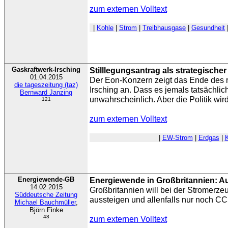
zum externen Volltext
|
Kohle
|
Strom
|
Treibhausgase
|
Gesundheit
Gaskraftwerk-Irsching
Stilllegungsantrag als strategischer
01.04.2015
Der Eon-Konzern zeigt das Ende des r
die tageszeitung (taz)
Irsching an. Dass es jemals tatsächlic
Bernward Janzing
unwahrscheinlich. Aber die Politik wi
121
zum externen Volltext
|
EW-Strom
|
Erdgas
|
Energiewende-GB
Energiewende in Großbritannien: A
14.02.2015
Großbritannien will bei der Stromerz
Süddeutsche Zeitung
aussteigen und allenfalls nur noch C
Michael Bauchmüller
,
Björn Finke
48
zum externen Volltext