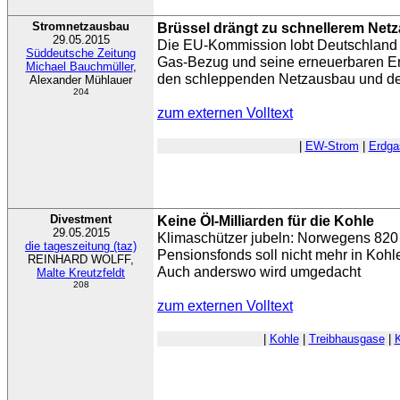
Stromnetzausbau
Brüssel drängt zu schnellerem Net
29.05.2015
Die EU-Kommission lobt Deutschland fü
Süddeutsche Zeitung
Gas-Bezug und seine erneuerbaren Ener
Michael Bauchmüller
,
den schleppenden Netzausbau und de
Alexander Mühlauer
204
zum externen Volltext
|
EW-Strom
|
Erdga
Divestment
Keine Öl-Milliarden für die Kohle
29.05.2015
Klimaschützer jubeln: Norwegens 820 
die tageszeitung (taz)
Pensionsfonds soll nicht mehr in Koh
REINHARD WOLFF,
Auch anderswo wird umgedacht
Malte Kreutzfeldt
208
zum externen Volltext
|
Kohle
|
Treibhausgase
|