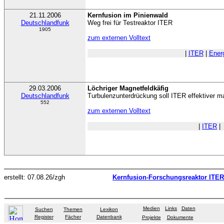
21.11.2006
Kernfusion im Pinienwald
Deutschlandfunk
Weg frei für Testreaktor ITER
1905
zum externen Volltext
|
ITER
|
Ener
29.03.2006
Löchriger Magnetfeldkäfig
Deutschlandfunk
Turbulenzunterdrückung soll ITER effektiver 
552
zum externen Volltext
|
ITER
|
erstellt: 07.08.26/zgh
Kernfusion-Forschungsreaktor ITER
Medien
Links
Daten
Suchen
Themen
Lexikon
Register
Fächer
Datenbank
Projekte
Dokumente