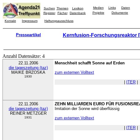
Medien
Links
Daten
Suchen
Themen
Lexikon
Projekte
Dokumente
Register
Fächer
Datenbank
Kontakt
Impressum
Haftungsausschluss
Presseartikel
Kernfusion-Forschungsreaktor 
Anzahl Datensätze: 4
22.11.2006
Menschheit schafft Sonne auf Erden
die tageszeitung (taz)
MAIKE BRZOSKA
zum externen Volltext
1930
|
ITER
|
22.11.2006
ZEHN MILLIARDEN EURO FÜR FUSIONSR
die tageszeitung (taz)
Imitation der Sonne wird überflüssig
REINER METZGER
1931
zum externen Volltext
|
ITER
|