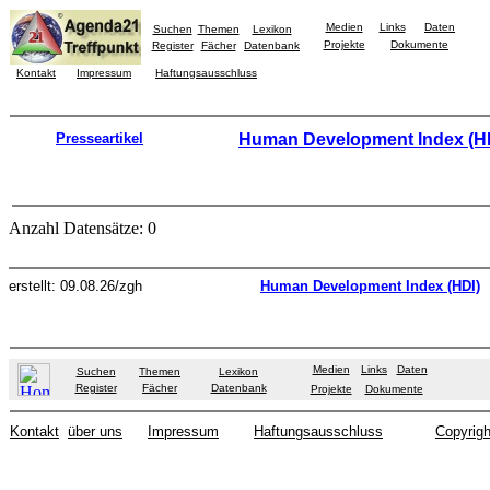
Medien
Links
Daten
Suchen
Themen
Lexikon
Projekte
Dokumente
Register
Fächer
Datenbank
Kontakt
Impressum
Haftungsausschluss
Presseartikel
Human Development Index (H
Anzahl Datensätze: 0
erstellt: 09.08.26/zgh
Human Development Index (HDI)
Medien
Links
Daten
Suchen
Themen
Lexikon
Register
Fächer
Datenbank
Projekte
Dokumente
Kontakt
über uns
Impressum
Haftungsausschluss
Copyrigh