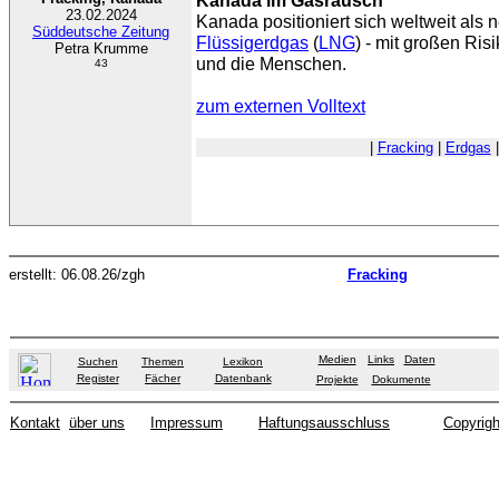
Kanada im Gasrausch
23.02.2024
Kanada positioniert sich weltweit als 
Süddeutsche Zeitung
Flüssigerdgas
(
LNG
) - mit großen Ris
Petra Krumme
und die Menschen.
43
zum externen Volltext
|
Fracking
|
Erdgas
erstellt: 06.08.26/zgh
Fracking
Medien
Links
Daten
Suchen
Themen
Lexikon
Register
Fächer
Datenbank
Projekte
Dokumente
Kontakt
über uns
Impressum
Haftungsausschluss
Copyrigh