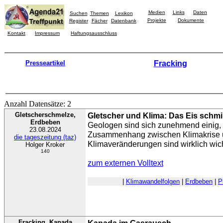
Medien
Links
Daten
Suchen
Themen
Lexikon
Projekte
Dokumente
Register
Fächer
Datenbank
Kontakt
Impressum
Haftungsausschluss
Presseartikel
Fracking
Anzahl Datensätze: 2
Gletscherschmelze,
Gletscher und Klima: Das Eis schmil
Erdbeben
Geologen sind sich zunehmend einig,
23.08.2024
Zusammenhang zwischen Klimakrise u
die tageszeitung (taz)
Klimaveränderungen sind wirklich wic
Holger Kroker
140
zum externen Volltext
|
Klimawandelfolgen
|
Erdbeben
|
P
Fracking, Kanada