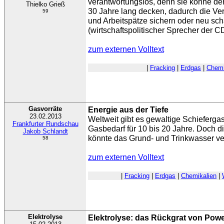
verantwortungslos, denn sie könne d
Thielko Grieß
30 Jahre lang decken, dadurch die Ve
59
und Arbeitspätze sichern oder neu scha
(wirtschaftspolitischer Sprecher der
zum externen Volltext
|
Fracking
|
Erdgas
|
Chemi
Gasvorräte
Energie aus der Tiefe
23.02.2013
Weltweit gibt es gewaltige Schieferga
Frankfurter Rundschau
Gasbedarf für 10 bis 20 Jahre. Doch d
Jakob Schlandt
könnte das Grund- und Trinkwasser ver
58
zum externen Volltext
|
Fracking
|
Erdgas
|
Chemikalien
|
Elektrolyse
Elektrolyse: das Rückgrat von Powe