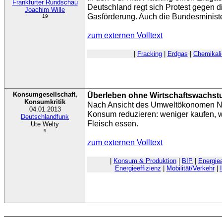
Frankfurter Rundschau
Deutschland regt sich Protest gegen d
Joachim Wille
Gasförderung. Auch die Bundesministe
19
zum externen Volltext
|
Fracking
|
Erdgas
|
Chemikali
Konsumgesellschaft,
Überleben ohne Wirtschaftswachs
Konsumkritik
Nach Ansicht des Umweltökonomen Ni
04.01.2013
Konsum reduzieren: weniger kaufen, 
Deutschlandfunk
Fleisch essen.
Ute Welty
9
zum externen Volltext
|
Konsum & Produktion
|
BIP
|
Energie
Energieeffizienz
|
Mobilität/Verkehr
|