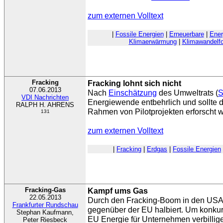
zum externen Volltext
|
Fossile Energien
|
Erneuerbare
|
Ener
Klimaerwärmung
|
Klimawandelf
Fracking
Fracking lohnt sich nicht
07.06.2013
Nach
Einschätzung
des Umweltrats (
VDI Nachrichten
Energiewende entbehrlich und sollte d
RALPH H. AHRENS
Rahmen von Pilotprojekten erforscht 
131
zum externen Volltext
|
Fracking
|
Erdgas
|
Fossile Energien
Fracking-Gas
Kampf ums Gas
22.05.2013
Durch den Fracking-Boom in den USA h
Frankfurter Rundschau
gegenüber der EU halbiert. Um konkurr
Stephan Kaufmann,
EU Energie für Unternehmen verbillig
Peter Riesbeck