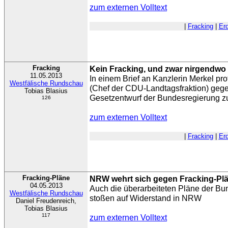
zum externen Volltext
|
Fracking
|
Er
Fracking
Kein Fracking, und zwar nirgendwo
11.05.2013
In einem Brief an Kanzlerin Merkel pro
Westfälische Rundschau
(Chef der CDU-Landtagsfraktion) geg
Tobias Blasius
Gesetzentwurf der Bundesregierung z
126
zum externen Volltext
|
Fracking
|
Er
Fracking-Pläne
NRW wehrt sich gegen Fracking-Pl
04.05.2013
Auch die überarbeiteten Pläne der B
Westfälische Rundschau
stoßen auf Widerstand in NRW
Daniel Freudenreich,
Tobias Blasius
117
zum externen Volltext