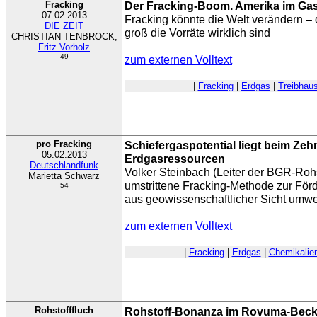
Fracking
Der Fracking-Boom. Amerika im Ga
07.02.2013
Fracking könnte die Welt verändern –
DIE ZEIT
groß die Vorräte wirklich sind
CHRISTIAN TENBROCK,
Fritz Vorholz
49
zum externen Volltext
|
Fracking
|
Erdgas
|
Treibhau
pro Fracking
Schiefergaspotential liegt beim Ze
05.02.2013
Erdgasressourcen
Deutschlandfunk
Volker Steinbach (Leiter der BGR-Rohst
Marietta Schwarz
umstrittene Fracking-Methode zur Förd
54
aus geowissenschaftlicher Sicht umwelt
zum externen Volltext
|
Fracking
|
Erdgas
|
Chemikalie
Rohstofffluch
Rohstoff-Bonanza im Rovuma-Bec