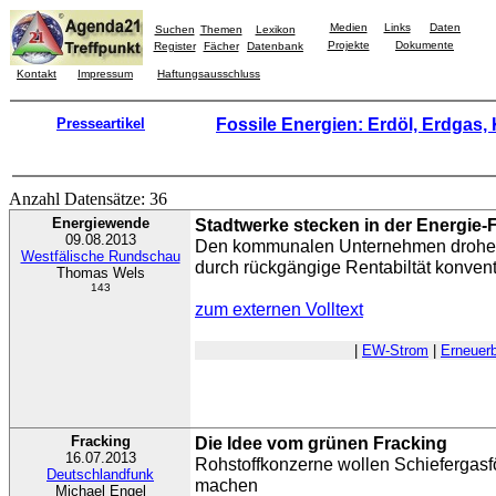
Medien
Links
Daten
Suchen
Themen
Lexikon
Projekte
Dokumente
Register
Fächer
Datenbank
Kontakt
Impressum
Haftungsausschluss
Presseartikel
Fossile Energien: Erdöl, Erdgas,
Anzahl Datensätze: 36
Energiewende
Stadtwerke stecken in der Energie-F
09.08.2013
Den kommunalen Unternehmen drohen 
Westfälische Rundschau
durch rückgängige Rentabiltät konvent
Thomas Wels
143
zum externen Volltext
|
EW-Strom
|
Erneuer
Fracking
Die Idee vom grünen Fracking
16.07.2013
Rohstoffkonzerne wollen Schiefergasf
Deutschlandfunk
machen
Michael Engel