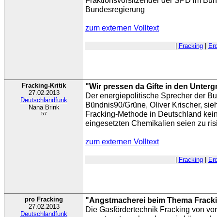
Fraktionsvorsitzender der SPD im Bun
Bundesregierung
zum externen Volltext
|
Fracking
|
Er
Fracking-Kritik
"Wir pressen da Gifte in den Unter
27.02.2013
Der energiepolitische Sprecher der Bu
Deutschlandfunk
Bündnis90/Grüne, Oliver Krischer, sieh
Nana Brink
Fracking-Methode in Deutschland kein
57
eingesetzten Chemikalien seien zu ris
zum externen Volltext
|
Fracking
|
Er
pro Fracking
"Angstmacherei beim Thema Frack
27.02.2013
Die Gasfördertechnik Fracking von vo
Deutschlandfunk