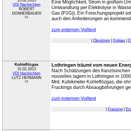
15.02.2013
Eine Möglichkeit, Strom in großem Umf
VDI Nachrichten
Umwandlung per Elektrolyse in Wasser
ROBERT
Gas (P2G)). Ein Forschungsprojekt sol
DONNERBAUER
51
auch den Anforderungen an kommende
zum externen Volltext
|
Ökostrom
|
Erdgas
|
E
Kohleflözgas
Lothringen träumt vom neuen Ener
15.02.2013
Nach Schätzungen des französischen Ö
VDI Nachrichten
nouvelles lagern in Lothringen in 100
LUTZ HERMANN
Mrd. Kubikmeter Kohleflözgas, die oh
52
Frackings durch Absaugbohrungen gef
zum externen Volltext
|
Fracking
|
Er