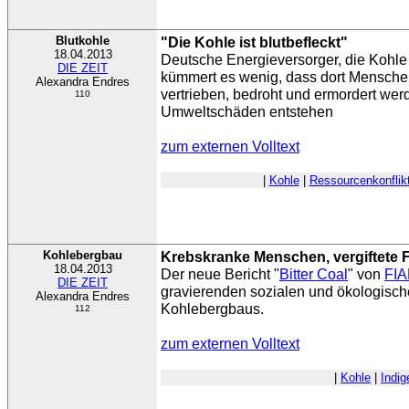
Blutkohle
"Die Kohle ist blutbefleckt"
18.04.2013
Deutsche Energieversorger, die Kohle
DIE ZEIT
kümmert es wenig, dass dort Mensch
Alexandra Endres
vertrieben, bedroht und ermordert we
110
Umweltschäden entstehen
zum externen Volltext
|
Kohle
|
Ressourcenkonflik
Kohlebergbau
Krebskranke Menschen, vergiftete 
18.04.2013
Der neue Bericht "
Bitter Coal
" von
FI
DIE ZEIT
gravierenden sozialen und ökologisc
Alexandra Endres
Kohlebergbaus.
112
zum externen Volltext
|
Kohle
|
Indig