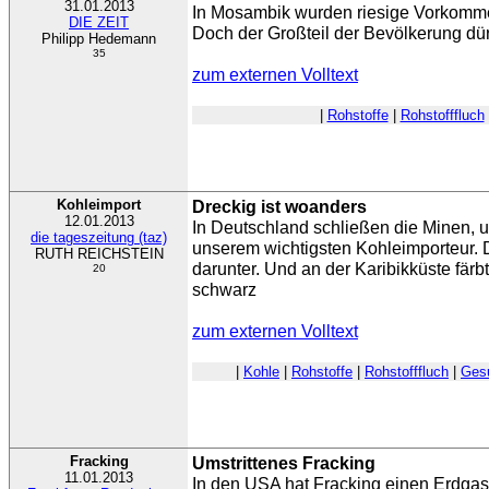
31.01.2013
In Mosambik wurden riesige Vorkomme
DIE ZEIT
Doch der Großteil der Bevölkerung dür
Philipp Hedemann
35
zum externen Volltext
|
Rohstoffe
|
Rohstofffluch
Kohleimport
Dreckig ist woanders
12.01.2013
In Deutschland schließen die Minen,
die tageszeitung (taz)
unserem wichtigsten Kohleimporteur. 
RUTH REICHSTEIN
darunter. Und an der Karibikküste fär
20
schwarz
zum externen Volltext
|
Kohle
|
Rohstoffe
|
Rohstofffluch
|
Ges
Fracking
Umstrittenes Fracking
11.01.2013
In den USA hat Fracking einen Erdgas