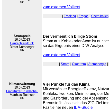
135
zum externen Volltext
|
Fracking
|
Erdgas
|
Chemikalien
Strompreis
Der vermeintlich billige Strom
16.07.2013
Strom aus Kohle- oder Atom ist nur sch
Deutschlandfunk
so das Ergebnis einer DIW-Analyse
Dieter Nürnberger
137
zum externen Volltext
|
Strom
|
Ökostrom
|
Atomenergie
|
Klimaerwärmung
Vier Punkte für das Klima
10.07.2013
Mit verstärkter Energieeffizienz, Nutzu
Frankfurter Rundschau
Kohlekraftwerken, Minimierung der Me
Matthias Ruchser
und Gasförderung und der Absenkung v
133
Brennstoffe lässt sich das 2°C-Ziel im
Fazit einer neuen
IEA-Studie