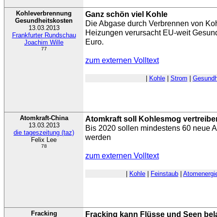
Kohleverbrennung
Ganz schön viel Kohle
Gesundheitskosten
Die Abgase durch Verbrennen von Koh
13.03.2013
Heizungen verursacht EU-weit Gesund
Frankfurter Rundschau
Euro.
Joachim Wille
77
zum externen Volltext
|
Kohle
|
Strom
|
Gesundh
Atomkraft-China
Atomkraft soll Kohlesmog vertreibe
13.03.2013
Bis 2020 sollen mindestens 60 neue At
die tageszeitung (taz)
werden
Felix Lee
78
zum externen Volltext
|
Kohle
|
Feinstaub
|
Atomenergi
Fracking
Fracking kann Flüsse und Seen bel