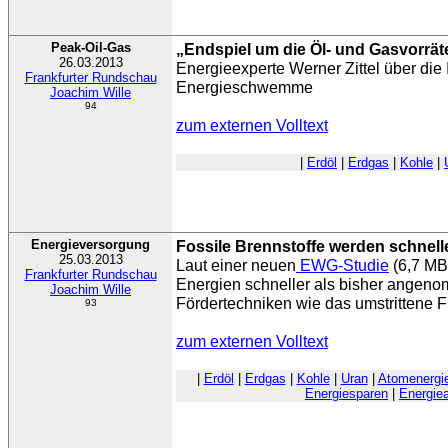
Peak-Oil-Gas
„Endspiel um die Öl- und Gasvorrät
26.03.2013
Energieexperte Werner Zittel über die I
Frankfurter Rundschau
Energieschwemme
Joachim Wille
94
zum externen Volltext
|
Erdöl
|
Erdgas
|
Kohle
|
Energieversorgung
Fossile Brennstoffe werden schnell
25.03.2013
Laut einer neuen
EWG-Studie
(6,7 MB)
Frankfurter Rundschau
Energien schneller als bisher angen
Joachim Wille
Fördertechniken wie das umstrittene F
93
zum externen Volltext
|
Erdöl
|
Erdgas
|
Kohle
|
Uran
|
Atomenergi
Energiesparen
|
Energie