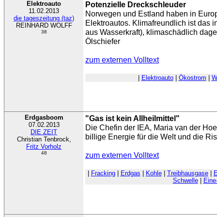
Elektroauto
Potenzielle Dreckschleuder
11.02.2013
Norwegen und Estland haben in Europ
die tageszeitung (taz)
Elektroautos. Klimafreundlich ist das
REINHARD WOLFF
aus Wasserkraft), klimaschädlich dage
38
Ölschiefer
zum externen Volltext
|
Elektroauto
|
Ökostrom
|
W
Erdgasboom
"Gas ist kein Allheilmittel"
07.02.2013
Die Chefin der IEA, Maria van der Ho
DIE ZEIT
billige Energie für die Welt und die Ri
Christian Tenbrock,
Fritz Vorholz
48
zum externen Volltext
|
Fracking
|
Erdgas
|
Kohle
|
Treibhausgase
|
E
Schwelle
|
Eine