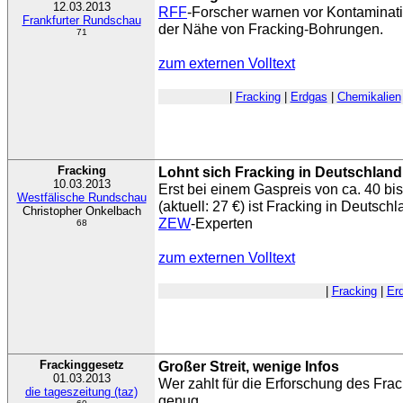
12.03.2013
RFF
-Forscher warnen vor Kontaminat
Frankfurter Rundschau
der Nähe von Fracking-Bohrungen.
71
zum externen Volltext
|
Fracking
|
Erdgas
|
Chemikalien
Fracking
Lohnt sich Fracking in Deutschlan
10.03.2013
Erst bei einem Gaspreis von ca. 40 b
Westfälische Rundschau
(aktuell: 27 €) ist Fracking in Deutschl
Christopher Onkelbach
ZEW
-Experten
68
zum externen Volltext
|
Fracking
|
Er
Frackinggesetz
Großer Streit, wenige Infos
01.03.2013
Wer zahlt für die Erforschung des Fra
die tageszeitung (taz)
genug