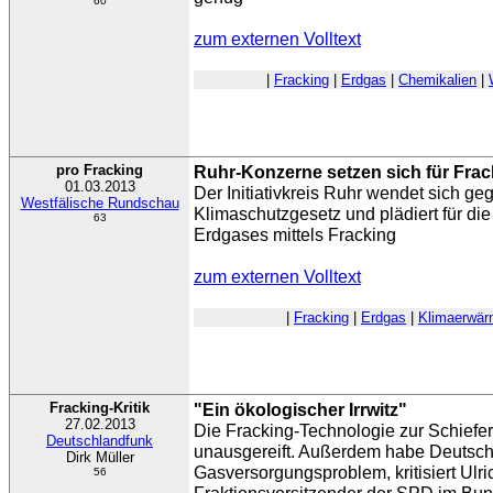
60
zum externen Volltext
|
Fracking
|
Erdgas
|
Chemikalien
|
pro Fracking
Ruhr-Konzerne setzen sich für Frac
01.03.2013
Der Initiativkreis Ruhr wendet sich 
Westfälische Rundschau
Klimaschutzgesetz und plädiert für di
63
Erdgases mittels Fracking
zum externen Volltext
|
Fracking
|
Erdgas
|
Klimaerwä
Fracking-Kritik
"Ein ökologischer Irrwitz"
27.02.2013
Die Fracking-Technologie zur Schiefe
Deutschlandfunk
unausgereift. Außerdem habe Deutsch
Dirk Müller
Gasversorgungsproblem, kritisiert Ulric
56