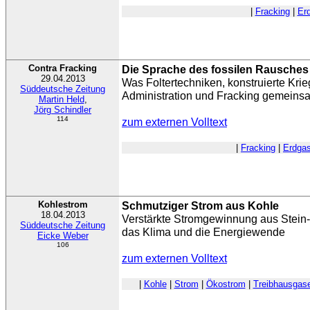
|
Fracking
|
Er
Contra Fracking
Die Sprache des fossilen Rausches
29.04.2013
Was Foltertechniken, konstruierte Krie
Süddeutsche Zeitung
Administration und Fracking gemeins
Martin Held
,
Jörg Schindler
114
zum externen Volltext
|
Fracking
|
Erdga
Kohlestrom
Schmutziger Strom aus Kohle
18.04.2013
Verstärkte Stromgewinnung aus Stein-
Süddeutsche Zeitung
das Klima und die Energiewende
Eicke Weber
106
zum externen Volltext
|
Kohle
|
Strom
|
Ökostrom
|
Treibhausgas