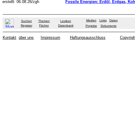
erstellt: 06.08.26/zgh
Fossile Energien: Erdöl, Erdgas, Koh
Medien
Links
Daten
Suchen
Themen
Lexikon
Register
Fächer
Datenbank
Projekte
Dokumente
Kontakt
über uns
Impressum
Haftungsausschluss
Copyrigh