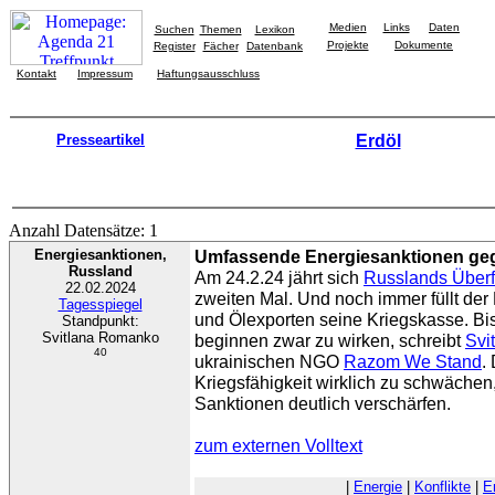
Medien
Links
Daten
Suchen
Themen
Lexikon
Projekte
Dokumente
Register
Fächer
Datenbank
Kontakt
Impressum
Haftungsausschluss
Presseartikel
Erdöl
Anzahl Datensätze: 1
Energiesanktionen,
Umfassende Energiesanktionen geg
Russland
Am 24.2.24 jährt sich
Russlands Überfa
22.02.2024
zweiten Mal. Und noch immer füllt der
Tagesspiegel
und Ölexporten seine Kriegskasse. Bi
Standpunkt:
Svitlana Romanko
beginnen zwar zu wirken, schreibt
Svi
40
ukrainischen NGO
Razom We Stand
.
Kriegsfähigkeit wirklich zu schwäche
Sanktionen deutlich verschärfen.
zum externen Volltext
|
Energie
|
Konflikte
|
E