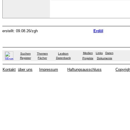
erstellt: 09.08.26/zgh
Erdöl
Medien
Links
Daten
Suchen
Themen
Lexikon
Register
Fächer
Datenbank
Projekte
Dokumente
Kontakt
über uns
Impressum
Haftungsausschluss
Copyrigh