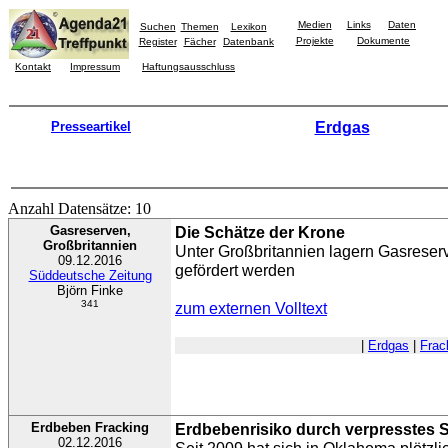
Medien
Links
Daten
Suchen
Themen
Lexikon
Projekte
Dokumente
Register
Fächer
Datenbank
Kontakt
Impressum
Haftungsausschluss
Presseartikel
Erdgas
Anzahl Datensätze: 10
Gasreserven,
Die Schätze der Krone
Großbritannien
Unter Großbritannien lagern Gasreserv
09.12.2016
gefördert werden
Süddeutsche Zeitung
Björn Finke
341
zum externen Volltext
|
Erdgas
|
Frac
Erdbeben Fracking
Erdbebenrisiko durch verpresstes
02.12.2016