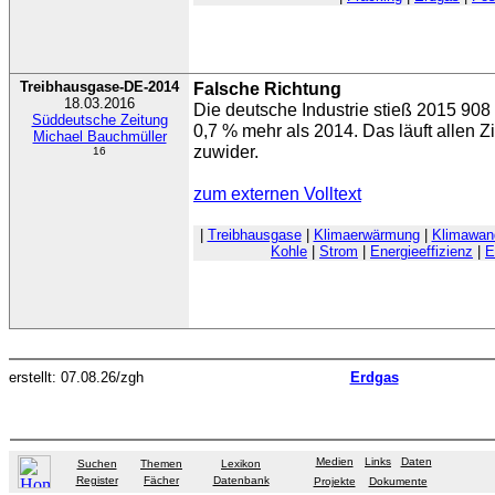
Treibhausgase-DE-2014
Falsche Richtung
18.03.2016
Die deutsche Industrie stieß 2015 908
Süddeutsche Zeitung
0,7 % mehr als 2014. Das läuft allen 
Michael Bauchmüller
zuwider.
16
zum externen Volltext
|
Treibhausgase
|
Klimaerwärmung
|
Klimawand
Kohle
|
Strom
|
Energieeffizienz
|
E
erstellt: 07.08.26/zgh
Erdgas
Medien
Links
Daten
Suchen
Themen
Lexikon
Register
Fächer
Datenbank
Projekte
Dokumente