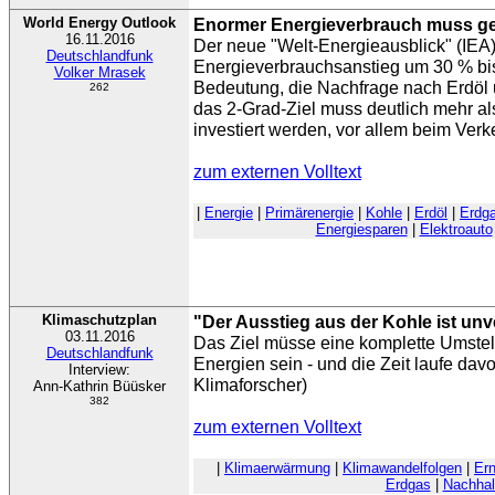
World Energy Outlook
Enormer Energieverbrauch muss ge
16.11.2016
Der neue "Welt-Energieausblick" (IEA)
Deutschlandfunk
Energieverbrauchsanstieg um 30 % bis 
Volker Mrasek
Bedeutung, die Nachfrage nach Erdöl u
262
das 2-Grad-Ziel muss deutlich mehr al
investiert werden, vor allem beim Ve
zum externen Volltext
|
Energie
|
Primärenergie
|
Kohle
|
Erdöl
|
Erdg
Energiesparen
|
Elektroauto
Klimaschutzplan
"Der Ausstieg aus der Kohle ist unv
03.11.2016
Das Ziel müsse eine komplette Umstel
Deutschlandfunk
Energien sein - und die Zeit laufe dav
Interview:
Klimaforscher)
Ann-Kathrin Büüsker
382
zum externen Volltext
|
Klimaerwärmung
|
Klimawandelfolgen
|
Er
Erdgas
|
Nachhalt