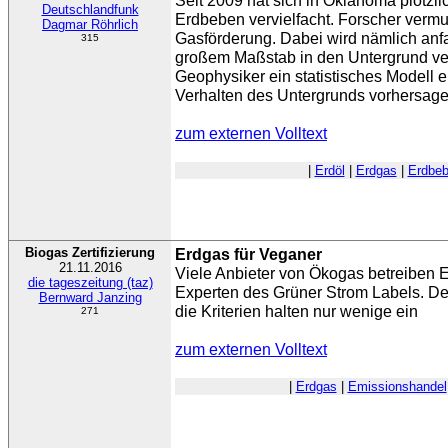
Seit 2009 hat sich in Oklahoma plötzli
Deutschlandfunk
Erdbeben vervielfacht. Forscher vermu
Dagmar Röhrlich
Gasförderung. Dabei wird nämlich an
315
großem Maßstab in den Untergrund ve
Geophysiker ein statistisches Modell e
Verhalten des Untergrunds vorhersagen
zum externen Volltext
|
Erdöl
|
Erdgas
|
Erdbe
Biogas Zertifizierung
Erdgas für Veganer
21.11.2016
Viele Anbieter von Ökogas betreiben E
die tageszeitung (taz)
Experten des Grüner Strom Labels. Dess
Bernward Janzing
die Kriterien halten nur wenige ein
271
zum externen Volltext
|
Erdgas
|
Emissionshandel