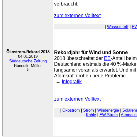
verbraucht.
zum externen Volltext
|
Wasserstoff
|
EW
Ökostrom-Rekord 2018
Rekordjahr für Wind und Sonne
04.01.2019
2018 überschreitet der
EE
-Anteil bei
Süddeutsche Zeitung
Deutschland erstmals die 40 %-Marke
Benedikt Müller
langsamer voran als erwartet. Und mi
3
Atomkraft drohen neue Probleme.
-→
Infografik
zum externen Volltext
|
Ökostrom
|
Strom
|
Windenergie
|
Solarene
Kohle
|
EW-Strom
|
Atomaus