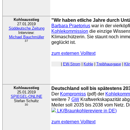
Kohleausstieg
"Wir haben etliche Jahre durch Untä
27.01.2019
Barbara Praetorius
war in der vierköpf
Süddeutsche Zeitung
Kohlekommission
die einzige Wissens
Interview:
Klimaschützerin. Sie staunt noch imm
Michael Bauchmüller
37
geglückt ist.
zum externen Volltext
|
EW-Strom
|
Kohle
|
Treibhausgase
|
Kl
Kohleausstieg
Deutschland soll bis spätestens 20
25.01.2019
Der
Kompromiss
(pdf) der
Kohlekommi
SPIEGEL-ONLINE
weitere 7
GW
Kraftwerkskapazität abge
Stefan Schultz
Meiler soll 2035 bis 2038 vom Netz. D
30
LK(Braunkohlereviere in DE)
zum externen Volltext