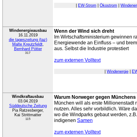
|
EW-Strom
|
Ökostrom
|
Windener
Windenergieausbau
Wenn der Wind sich dreht
16.11.2019
Im Wirtschaftsministerium gewinnen r
die tageszeitung (taz)
Energiewende an Einfluss – und brem
Malte Kreutzfeldt
,
aus. Selbst die Industrie protestiert
Bernhard Pötter
317
zum externen Volltext
|
Windenergie
|
EW
Windkraftausbau
Warum Norweger gegen Münchens 
03.04.2019
München will als erste Millionenstadt
Süddeutsche Zeitung
nutzen. Alles sehr vorbildlich. Wäre da
Pia Ratzesberger,
wo die Windparks gebaut werden, z.B
Kai Strittmatter
115
indigenen
Samen
zum externen Volltext