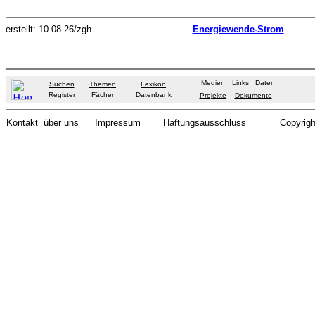
erstellt: 10.08.26/zgh
Energiewende-Strom
Medien
Links
Daten
Suchen
Themen
Lexikon
Register
Fächer
Datenbank
Projekte
Dokumente
Kontakt
über uns
Impressum
Haftungsausschluss
Copyrigh