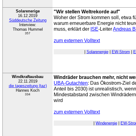
Solarenerige
"Wir stellen Weltrekorde auf"
16.12.2019
Woher der Strom kommen soll, etwa für
Süddeutsche Zeitung
warum erneuerbare Energie nicht teur
Interview:
muss, erklärt der
ISE
-Leiter
Andreas B
Thomas Hummel
357
zum externen Volltext
|
Solarenergie
|
EW-Strom
|
E
Windkraftausbau
Windräder brauchen mehr, nicht wen
22.11.2019
UBA-Gutachten
: Das Ökostrom-Ziel 
die tageszeitung (taz)
Anteil bis 2030) ist unrealistisch, wen
Hannes Koch
Mindestabstand zwischen Windrädern 
334
wird
zum externen Volltext
|
Windenergie
|
EW-Str