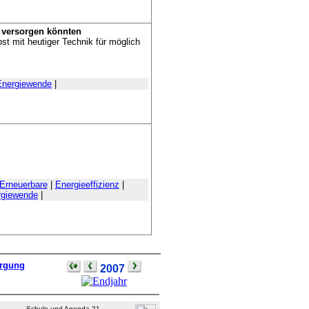
 versorgen könnten
st mit heutiger Technik für möglich
Energiewende
|
Erneuerbare
|
Energieeffizienz
|
rgiewende
|
orgung
2007
Schule und Agenda 21