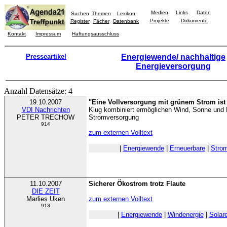
Medien
Links
Daten
Suchen
Themen
Lexikon
Projekte
Dokumente
Register
Fächer
Datenbank
Kontakt
Impressum
Haftungsausschluss
Presseartikel
Energiewende/ nachhaltige
Energieversorgung
Anzahl Datensätze: 4
19.10.2007
"Eine Vollversorgung mit grünem Strom is
VDI Nachrichten
Klug kombiniert ermöglichen Wind, Sonne und 
PETER TRECHOW
Stromversorgung
914
zum externen Volltext
|
Energiewende
|
Erneuerbare
|
Stro
11.10.2007
Sicherer Ökostrom trotz Flaute
DIE ZEIT
Marlies Uken
zum externen Volltext
913
|
Energiewende
|
Windenergie
|
Solar