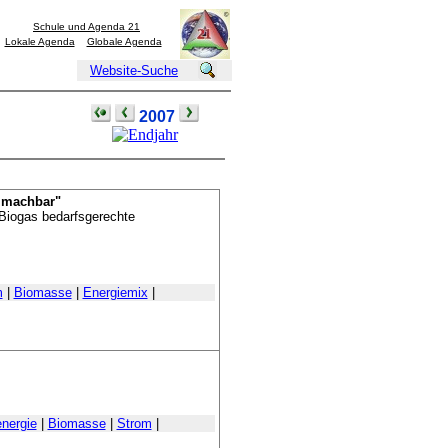
Schule und Agenda 21
Lokale Agenda
Globale Agenda
Website-Suche
2007
t machbar"
Biogas bedarfsgerechte
m
|
Biomasse
|
Energiemix
|
energie
|
Biomasse
|
Strom
|