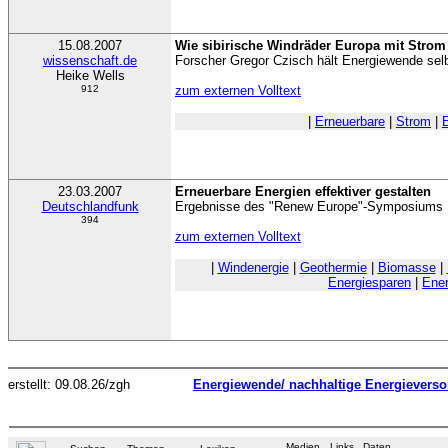
15.08.2007
Wie sibirische Windräder Europa mit Strom
wissenschaft.de
Forscher Gregor Czisch hält Energiewende selb
Heike Wells
912
zum externen Volltext
|
Erneuerbare
|
Strom
|
23.03.2007
Erneuerbare Energien effektiver gestalten
Deutschlandfunk
Ergebnisse des "Renew Europe"-Symposiums
394
zum externen Volltext
|
Windenergie
|
Geothermie
|
Biomasse
|
Energiesparen
|
Ene
erstellt: 09.08.26/zgh
Energiewende/ nachhaltige Energievers
Medien
Links
Daten