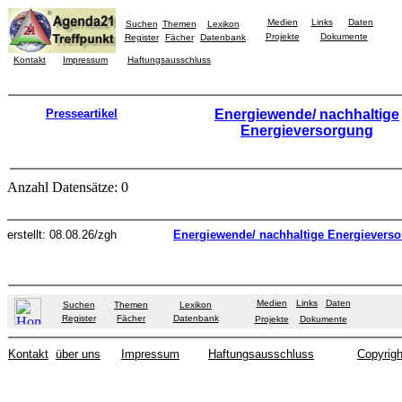
Medien
Links
Daten
Suchen
Themen
Lexikon
Projekte
Dokumente
Register
Fächer
Datenbank
Kontakt
Impressum
Haftungsausschluss
Presseartikel
Energiewende/ nachhaltige
Energieversorgung
Anzahl Datensätze: 0
erstellt: 08.08.26/zgh
Energiewende/ nachhaltige Energievers
Medien
Links
Daten
Suchen
Themen
Lexikon
Register
Fächer
Datenbank
Projekte
Dokumente
Kontakt
über uns
Impressum
Haftungsausschluss
Copyrigh