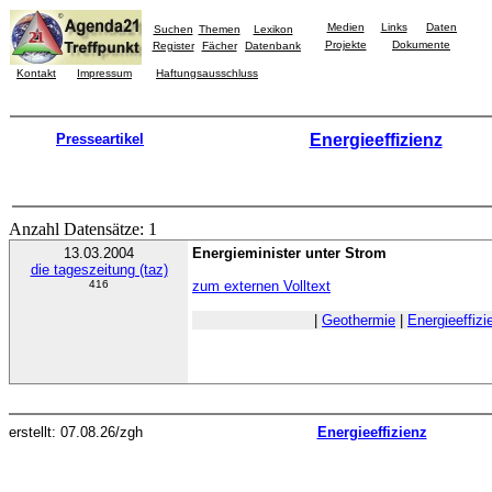
Medien
Links
Daten
Suchen
Themen
Lexikon
Projekte
Dokumente
Register
Fächer
Datenbank
Kontakt
Impressum
Haftungsausschluss
Presseartikel
Energieeffizienz
Anzahl Datensätze: 1
13.03.2004
Energieminister unter Strom
die tageszeitung (taz)
416
zum externen Volltext
|
Geothermie
|
Energieeffizi
erstellt: 07.08.26/zgh
Energieeffizienz