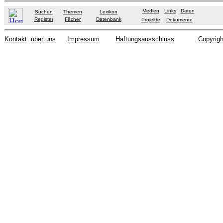
Medien
Links
Daten
Suchen
Themen
Lexikon
Register
Fächer
Datenbank
Projekte
Dokumente
Kontakt
über uns
Impressum
Haftungsausschluss
Copyrigh