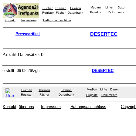
Medien
Links
Daten
Suchen
Themen
Lexikon
Projekte
Dokumente
Register
Fächer
Datenbank
Kontakt
Impressum
Haftungsausschluss
Presseartikel
DESERTEC
Anzahl Datensätze: 0
erstellt: 06.08.26/zgh
DESERTEC
Medien
Links
Daten
Suchen
Themen
Lexikon
Register
Fächer
Datenbank
Projekte
Dokumente
Kontakt
über uns
Impressum
Haftungsausschluss
Copyrigh