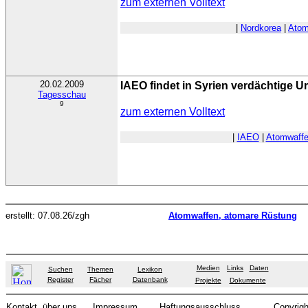
zum externen Volltext
|
Nordkorea
|
Atom
20.02.2009
IAEO findet in Syrien verdächtige 
Tagesschau
9
zum externen Volltext
|
IAEO
|
Atomwaff
erstellt: 07.08.26/zgh
Atomwaffen, atomare Rüstung
Medien
Links
Daten
Suchen
Themen
Lexikon
Register
Fächer
Datenbank
Projekte
Dokumente
Kontakt
über uns
Impressum
Haftungsausschluss
Copyrigh