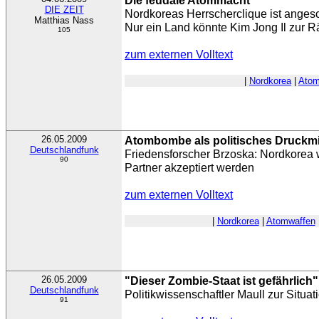
Die feudale Atommacht
DIE ZEIT
Nordkoreas Herrscherclique ist anges
Matthias Nass
Nur ein Land könnte Kim Jong Il zur R
105
zum externen Volltext
|
Nordkorea
|
Atom
26.05.2009
Atombombe als politisches Druckmi
Deutschlandfunk
Friedensforscher Brzoska: Nordkorea wi
90
Partner akzeptiert werden
zum externen Volltext
|
Nordkorea
|
Atomwaffen
26.05.2009
"Dieser Zombie-Staat ist gefährlich"
Deutschlandfunk
Politikwissenschaftler Maull zur Situa
91