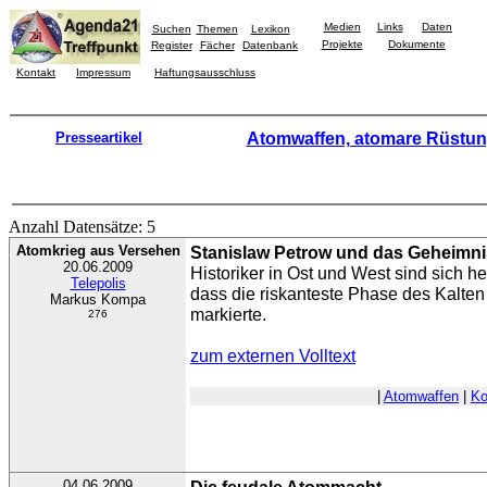
Medien
Links
Daten
Suchen
Themen
Lexikon
Projekte
Dokumente
Register
Fächer
Datenbank
Kontakt
Impressum
Haftungsausschluss
Presseartikel
Atomwaffen, atomare Rüstu
Anzahl Datensätze: 5
Atomkrieg aus Versehen
Stanislaw Petrow und das Geheimni
20.06.2009
Historiker in Ost und West sind sich h
Telepolis
dass die riskanteste Phase des Kalten
Markus Kompa
markierte.
276
zum externen Volltext
|
Atomwaffen
|
Ko
04.06.2009