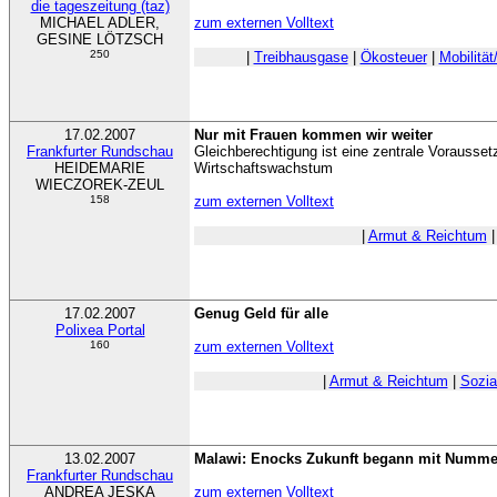
die tageszeitung (taz)
MICHAEL ADLER,
zum externen Volltext
GESINE LÖTZSCH
250
|
Treibhausgase
|
Ökosteuer
|
Mobilität
17.02.2007
Nur mit Frauen kommen wir weiter
Frankfurter Rundschau
Gleichberechtigung ist eine zentrale Vorauss
HEIDEMARIE
Wirtschaftswachstum
WIECZOREK-ZEUL
158
zum externen Volltext
|
Armut & Reichtum
17.02.2007
Genug Geld für alle
Polixea Portal
160
zum externen Volltext
|
Armut & Reichtum
|
Sozia
13.02.2007
Malawi: Enocks Zukunft begann mit Numme
Frankfurter Rundschau
ANDREA JESKA
zum externen Volltext