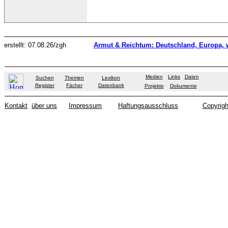
erstellt: 07.08.26/zgh
Armut & Reichtum: Deutschland, Europa, w
Medien
Links
Daten
Suchen
Themen
Lexikon
Register
Fächer
Datenbank
Projekte
Dokumente
Kontakt
über uns
Impressum
Haftungsausschluss
Copyrigh