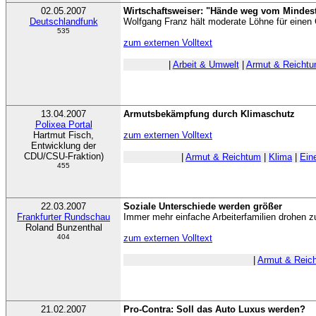
02.05.2007
Wirtschaftsweiser: "Hände weg vom Mindes
Deutschlandfunk
Wolfgang Franz hält moderate Löhne für einen 
535
zum externen Volltext
|
Arbeit & Umwelt
|
Armut & Reicht
13.04.2007
Armutsbekämpfung durch Klimaschutz
Polixea Portal
Hartmut Fisch,
zum externen Volltext
Entwicklung der
CDU/CSU-Fraktion)
|
Armut & Reichtum
|
Klima
|
Ein
455
22.03.2007
Soziale Unterschiede werden größer
Frankfurter Rundschau
Immer mehr einfache Arbeiterfamilien drohen 
Roland Bunzenthal
404
zum externen Volltext
|
Armut & Reic
21.02.2007
Pro-Contra: Soll das Auto Luxus werden?