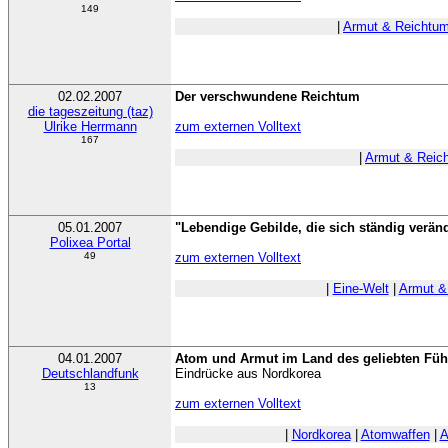
149
|
Armut & Reichtu
02.02.2007
Der verschwundene Reichtum
die tageszeitung (taz)
Ulrike Herrmann
zum externen Volltext
167
|
Armut & Reic
05.01.2007
"Lebendige Gebilde, die sich ständig verän
Polixea Portal
49
zum externen Volltext
|
Eine-Welt
|
Armut &
04.01.2007
Atom und Armut im Land des geliebten Füh
Deutschlandfunk
Eindrücke aus Nordkorea
13
zum externen Volltext
|
Nordkorea
|
Atomwaffen
|
A