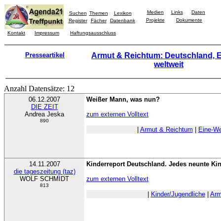
Medien
Links
Daten
Suchen
Themen
Lexikon
Projekte
Dokumente
Register
Fächer
Datenbank
Kontakt
Impressum
Haftungsausschluss
Presseartikel
Armut & Reichtum: Deutschland, 
weltweit
Anzahl Datensätze: 12
06.12.2007
Weißer Mann, was nun?
DIE ZEIT
Andrea Jeska
zum externen Volltext
890
|
Armut & Reichtum
|
Eine-We
14.11.2007
Kinderreport Deutschland. Jedes neunte Kin
die tageszeitung (taz)
WOLF SCHMIDT
zum externen Volltext
813
|
Kinder/Jugendliche
|
Arm