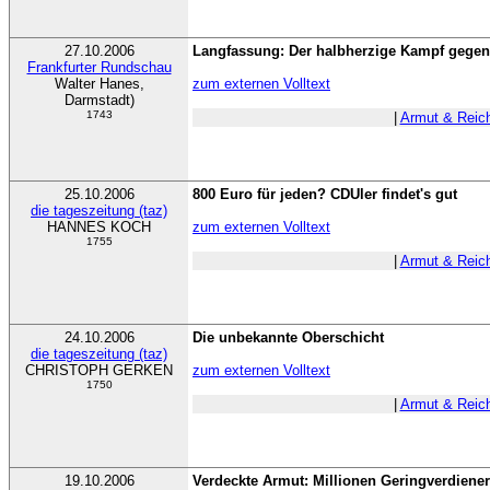
27.10.2006
Langfassung: Der halbherzige Kampf gegen
Frankfurter Rundschau
Walter Hanes,
zum externen Volltext
Darmstadt)
1743
|
Armut & Reic
25.10.2006
800 Euro für jeden? CDUler findet's gut
die tageszeitung (taz)
HANNES KOCH
zum externen Volltext
1755
|
Armut & Reic
24.10.2006
Die unbekannte Oberschicht
die tageszeitung (taz)
CHRISTOPH GERKEN
zum externen Volltext
1750
|
Armut & Reic
19.10.2006
Verdeckte Armut: Millionen Geringverdiener 