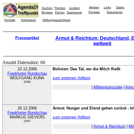
Medien
Links
Daten
Suchen
Themen
Lexikon
Projekte
Dokumente
Register
Fächer
Datenbank
Kontakt
Impressum
Haftungsausschluss
Presseartikel
Armut & Reichtum: Deutschland, 
weltweit
Anzahl Datensätze: 60
22.12.2006
Bolivien: Das Tal, wo die Milch fließt
Frankfurter Rundschau
WOLFGANG KUNA
zum externen Volltext
2090
|
Millenniumsziele
|
Armu
20.12.2006
Armut: Hunger und Elend gehen zurück - blo
Frankfurter Rundschau
MARKUS SIEVERS
zum externen Volltext
2087
|
Armut & Reichtum
|
Mil