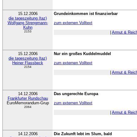
15.12.2006
Grundeinkommen ist finanzierbar
die tageszeitung (taz)
Wolfgang Strengmann-
zum externen Volltext
Kuhn
2153
|
Armut & Reic
15.12.2006
Nur ein großes Kuddelmuddel
die tageszeitung (taz)
Heiner Flassbeck
zum externen Volltext
2154
|
Armut & Reic
14.12.2006
Das ungerechte Europa
Frankfurter Rundschau
EuroMemorandum-Grup
zum externen Volltext
2064
|
Armut & Reic
14.12.2006
Die Zukunft lebt im Slum, bald