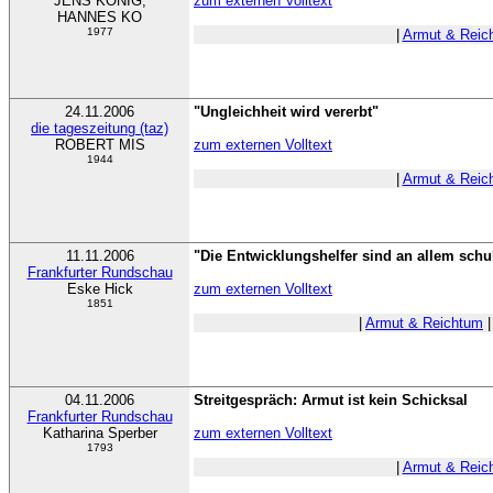
JENS KÖNIG,
zum externen Volltext
HANNES KO
1977
|
Armut & Reic
24.11.2006
"Ungleichheit wird vererbt"
die tageszeitung (taz)
ROBERT MIS
zum externen Volltext
1944
|
Armut & Reic
11.11.2006
"Die Entwicklungshelfer sind an allem schu
Frankfurter Rundschau
Eske Hick
zum externen Volltext
1851
|
Armut & Reichtum
04.11.2006
Streitgespräch: Armut ist kein Schicksal
Frankfurter Rundschau
Katharina Sperber
zum externen Volltext
1793
|
Armut & Reic