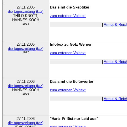
27.11.2006
Das sind die Skeptiker
die tageszeitung (taz)
THILO KNOTT,
zum externen Volltext
HANNES KOCH
1974
|
Armut & Reic
27.11.2006
Infobox zu Götz Werner
die tageszeitung (taz)
1975
zum externen Volltext
|
Armut & Reic
27.11.2006
Das sind die Befürworter
die tageszeitung (taz)
HANNES KOCH
zum externen Volltext
1976
|
Armut & Reic
27.11.2006
"Hartz IV löst nur Leid aus"
die tageszeitung (taz)