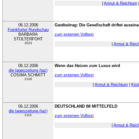
|
Armut & Reichtum
06.12.2006
Gastbeitrag: Die Gesellschaft driftet ausein
Frankfurter Rundschau
BARBARA
zum externen Volltext
STOLTERFOHT
2023
|
Armut & Reic
06.12.2006
Wenn das Heizen zum Luxus wird
die tageszeitung (taz)
COSIMA SCHMITT
zum externen Volltext
2109
|
Armut & Reichtum
|
Kind
06.12.2006
DEUTSCHLAND IM MITTELFELD
die tageszeitung (taz)
2110
zum externen Volltext
|
Armut & Reic