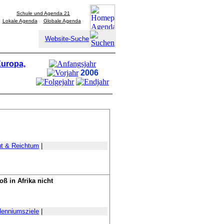
Schule und Agenda 21
Lokale Agenda
Globale Agenda
Website-Suche
Europa,
2006
t & Reichtum
|
ß in Afrika nicht
lenniumsziele
|