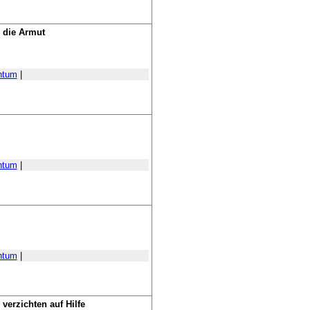
 die Armut
htum
|
htum
|
htum
|
verzichten auf Hilfe