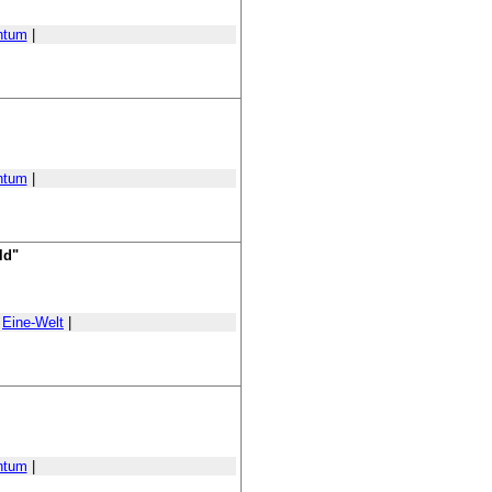
htum
|
htum
|
ld"
|
Eine-Welt
|
htum
|