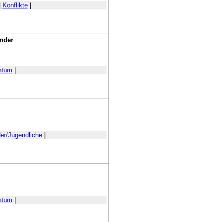
|
Konflikte
|
ander
htum
|
er/Jugendliche
|
htum
|