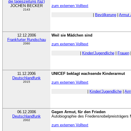
die tageszeitung (taz)
JOCHEN BECKER
zum externen Volltext
2143
|
Bevölkerung
|
Armut 
12.12.2006
Weil sie Mädchen sind
Frankfurter Rundschau
2060
zum externen Volltext
|
Kinder/Jugendliche
|
Frauen
11.12.2006
UNICEF beklagt wachsende Kinderarmut
Deutschlandfunk
2015
zum externen Volltext
|
Kinder/Jugendliche
|
Arm
06.12.2006
Gegen Armut, für den Frieden
Deutschlandfunk
Autobiographie des Friedensnobelpreisträge
2002
zum externen Volltext