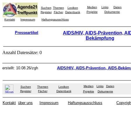
Medien
Links
Daten
Suchen
Themen
Lexikon
Projekte
Dokumente
Register
Fächer
Datenbank
Kontakt
Impressum
Haftungsausschluss
Presseartikel
AIDS/HIV, AIDS-Prävention, AI
Bekämpfung
Anzahl Datensätze: 0
erstellt: 10.08.26/zgh
AIDS/HIV, AIDS-Prävention, AIDS-Bekäm
Medien
Links
Daten
Suchen
Themen
Lexikon
Register
Fächer
Datenbank
Projekte
Dokumente
Kontakt
über uns
Impressum
Haftungsausschluss
Copyrigh