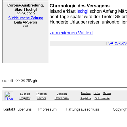
Corona-Ausbreitung,
Chronologie des Versagens
Skiort Ischgl
Island erklärt
Ischgl
schon Anfang März
20.03.2020
acht Tage später wird der Tiroler Skior
Süddeutsche Zeitung
Hunderte Urlauber reisen unkontrollie
Leila Al-Serori
273
zum externen Volltext
|
SARS-CoV
erstellt: 09.08.26/zgh
Medien
Links
Daten
Suchen
Themen
Lexikon
Register
Fächer
Datenbank
Projekte
Dokumente
Kontakt
über uns
Impressum
Haftungsausschluss
Copyrigh