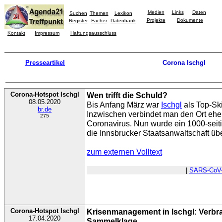
Medien
Links
Daten
Suchen
Themen
Lexikon
Projekte
Dokumente
Register
Fächer
Datenbank
Kontakt
Impressum
Haftungsausschluss
Presseartikel
Corona Ischgl
Corona-Hotspot Ischgl
Wen trifft die Schuld?
08.05.2020
Bis Anfang März war
Ischgl
als Top-Ski
br.de
Inzwischen verbindet man den Ort eher
275
Coronavirus. Nun wurde ein 1000-seit
die Innsbrucker Staatsanwaltschaft über
zum externen Volltext
|
SARS-CoV
Corona-Hotspot Ischgl
Krisenmanagement in Ischgl: Verbr
17.04.2020
Sammelklage