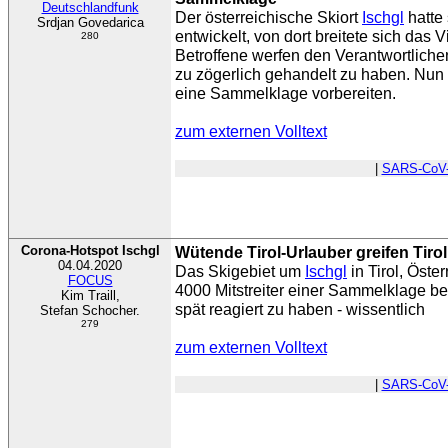
Deutschlandfunk
Der österreichische Skiort
Ischgl
hatte
Srdjan Govedarica
entwickelt, von dort breitete sich das V
280
Betroffene werfen den Verantwortlichen 
zu zögerlich gehandelt zu haben. Nun
eine Sammelklage vorbereiten.
zum externen Volltext
|
SARS-CoV
Corona-Hotspot Ischgl
Wütende Tirol-Urlauber greifen Tiro
04.04.2020
Das Skigebiet um
Ischgl
in Tirol, Öste
FOCUS
4000 Mitstreiter einer Sammelklage b
Kim Traill,
spät reagiert zu haben - wissentlich
Stefan Schocher.
279
zum externen Volltext
|
SARS-CoV