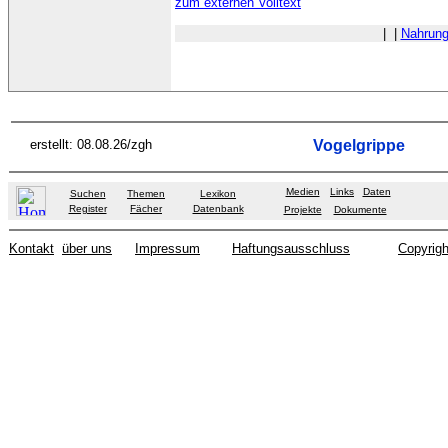
zum externen Volltext
|
|
Nahrun
erstellt: 08.08.26/zgh
Vogelgrippe
Medien
Links
Daten
Suchen
Themen
Lexikon
Register
Fächer
Datenbank
Projekte
Dokumente
Kontakt
über uns
Impressum
Haftungsausschluss
Copyrigh