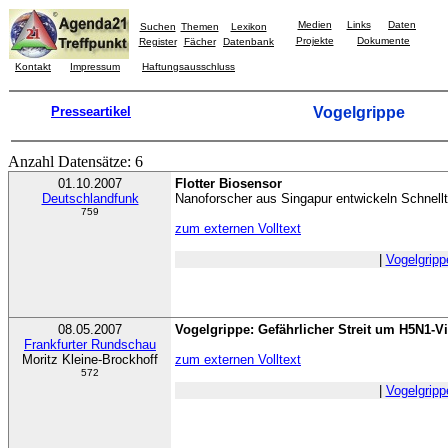
Medien
Links
Daten
Suchen
Themen
Lexikon
Projekte
Dokumente
Register
Fächer
Datenbank
Kontakt
Impressum
Haftungsausschluss
Presseartikel
Vogelgrippe
Anzahl Datensätze: 6
01.10.2007
Flotter Biosensor
Deutschlandfunk
Nanoforscher aus Singapur entwickeln Schnellt
759
zum externen Volltext
|
Vogelgripp
08.05.2007
Vogelgrippe: Gefährlicher Streit um H5N1-V
Frankfurter Rundschau
Moritz Kleine-Brockhoff
zum externen Volltext
572
|
Vogelgripp