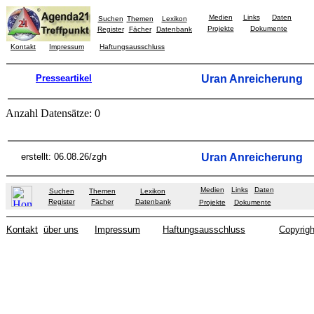
Medien
Links
Daten
Suchen
Themen
Lexikon
Projekte
Dokumente
Register
Fächer
Datenbank
Kontakt
Impressum
Haftungsausschluss
Presseartikel
Uran Anreicherung
Anzahl Datensätze: 0
erstellt: 06.08.26/zgh
Uran Anreicherung
Medien
Links
Daten
Suchen
Themen
Lexikon
Register
Fächer
Datenbank
Projekte
Dokumente
Kontakt
über uns
Impressum
Haftungsausschluss
Copyrigh