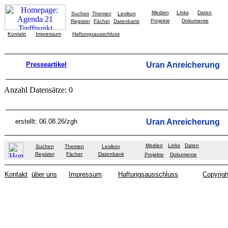
Medien
Links
Daten
Suchen
Themen
Lexikon
Projekte
Dokumente
Register
Fächer
Datenbank
Kontakt
Impressum
Haftungsausschluss
Presseartikel
Uran Anreicherung
Anzahl Datensätze: 0
erstellt: 06.08.26/zgh
Uran Anreicherung
Medien
Links
Daten
Suchen
Themen
Lexikon
Register
Fächer
Datenbank
Projekte
Dokumente
Kontakt
über uns
Impressum
Haftungsausschluss
Copyrigh