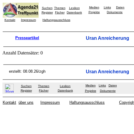
Medien
Links
Daten
Suchen
Themen
Lexikon
Projekte
Dokumente
Register
Fächer
Datenbank
Kontakt
Impressum
Haftungsausschluss
Presseartikel
Uran Anreicherung
Anzahl Datensätze: 0
erstellt: 08.08.26/zgh
Uran Anreicherung
Medien
Links
Daten
Suchen
Themen
Lexikon
Register
Fächer
Datenbank
Projekte
Dokumente
Kontakt
über uns
Impressum
Haftungsausschluss
Copyrigh