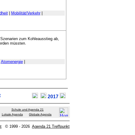
heit
|
Mobilität/Verkehr
|
 Szenarien zum Kohleausstieg ab,
werden müssten.
|
Atomenergie
|
t
2017
Schule und Agenda 21
Lokale Agenda
Globale Agenda
t
© 1999 - 2026
Agenda 21 Treffpunkt