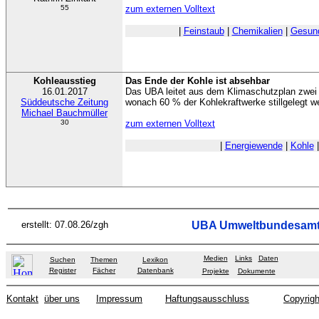
55
zum externen Volltext
|
Feinstaub
|
Chemikalien
|
Gesund
Kohleausstieg
Das Ende der Kohle ist absehbar
16.01.2017
Das UBA leitet aus dem Klimaschutzplan zwei
Süddeutsche Zeitung
wonach 60 % der Kohlekraftwerke stillgelegt 
Michael Bauchmüller
30
zum externen Volltext
|
Energiewende
|
Kohle
erstellt: 07.08.26/zgh
UBA Umweltbundesam
Medien
Links
Daten
Suchen
Themen
Lexikon
Register
Fächer
Datenbank
Projekte
Dokumente
Kontakt
über uns
Impressum
Haftungsausschluss
Copyrigh