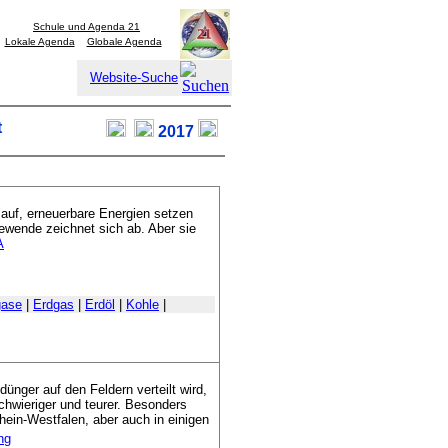
Schule und Agenda 21
Lokale Agenda
Globale Agenda
Website-Suche
t
2017
 auf, erneuerbare Energien setzen
iewende zeichnet sich ab. Aber sie
A
gase
|
Erdgas
|
Erdöl
|
Kohle
|
dünger auf den Feldern verteilt wird,
chwieriger und teurer. Besonders
hein-Westfalen, aber auch in einigen
ng