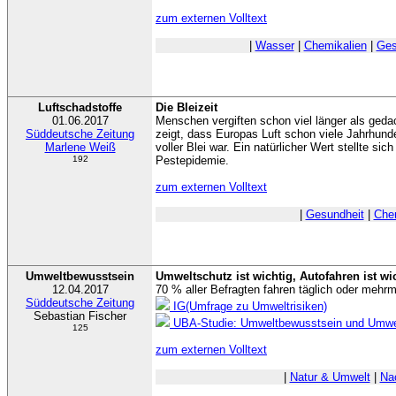
zum externen Volltext
|
Wasser
|
Chemikalien
|
Ges
Luftschadstoffe
Die Bleizeit
01.06.2017
Menschen vergiften schon viel länger als geda
Süddeutsche Zeitung
zeigt, dass Europas Luft schon viele Jahrhunder
Marlene Weiß
voller Blei war. Ein natürlicher Wert stellte sic
192
Pestepidemie.
zum externen Volltext
|
Gesundheit
|
Che
Umweltbewusstsein
Umweltschutz ist wichtig, Autofahren ist wi
12.04.2017
70 % aller Befragten fahren täglich oder meh
Süddeutsche Zeitung
IG(Umfrage zu Umweltrisiken)
Sebastian Fischer
UBA-Studie: Umweltbewusstsein und Umwel
125
zum externen Volltext
|
Natur & Umwelt
|
Nac