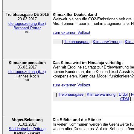
Treibhausgase DE 2016
Klimakiller Deutschland
20.03.2017
Weltweit bleiben die CO2-Emissionen seit drei 
die tageszeitung (taz)
Mrd. Tonnen – aber immerhin stagnieren sie. Nu
Bernhard Pötter
101
zum externen Volltext
|
Treibhausgase
|
Klimaerwärmung
|
Klim
Klimakompensation
Das Klima wird im Himalaja verteidigt
06.03.2017
Wer mit Erdöl heizt, trägt zur Erderwärmung be
die tageszeitung (taz)
seinen Kunden an, ihren Kohlendioxid-Ausstoß 
Hannes Koch
kompensieren. Kann das Modell funktionieren?
90
zum externen Volltext
|
Treibhausgase
|
Klimaerwärmung
|
Erdöl
|
F
CDM
|
Abgas-Belastung
Die Städte und die Stinker
31.01.2017
In vielen Kommunen werden die Grenzwerte für S
Süddeutsche Zeitung
wegen alter Dieselautos. Auf die Schnelle könn
Kathrin Zinkant