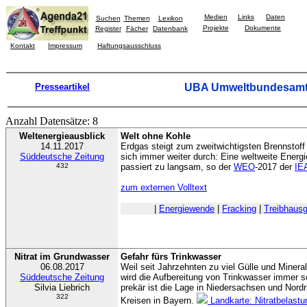
Medien
Links
Daten
Suchen
Themen
Lexikon
Projekte
Dokumente
Register
Fächer
Datenbank
Kontakt
Impressum
Haftungsausschluss
Presseartikel
UBA Umweltbundesam
Anzahl Datensätze: 8
Weltenergieausblick
Welt ohne Kohle
14.11.2017
Erdgas steigt zum zweitwichtigsten Brennstoff
Süddeutsche Zeitung
sich immer weiter durch: Eine weltweite Energ
432
passiert zu langsam, so der
WEO
-2017 der
IE
zum externen Volltext
|
Energiewende
|
Fracking
|
Treibhaus
Nitrat im Grundwasser
Gefahr fürs Trinkwasser
06.08.2017
Weil seit Jahrzehnten zu viel Gülle und Mineral
Süddeutsche Zeitung
wird die Aufbereitung von Trinkwasser immer s
Silvia Liebrich
prekär ist die Lage in Niedersachsen und Nordr
322
Kreisen in Bayern.
Landkarte: Nitratbelastu