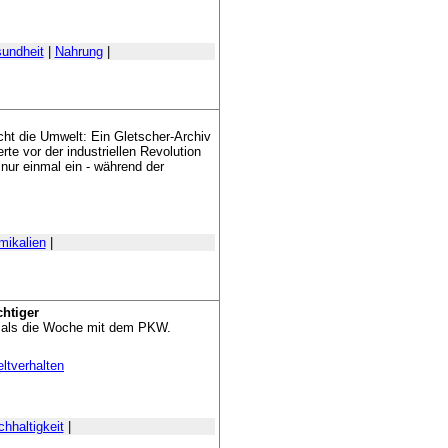
undheit
|
Nahrung
|
cht die Umwelt: Ein Gletscher-Archiv
te vor der industriellen Revolution
h nur einmal ein - während der
mikalien
|
chtiger
rmals die Woche mit dem PKW.
tverhalten
hhaltigkeit
|