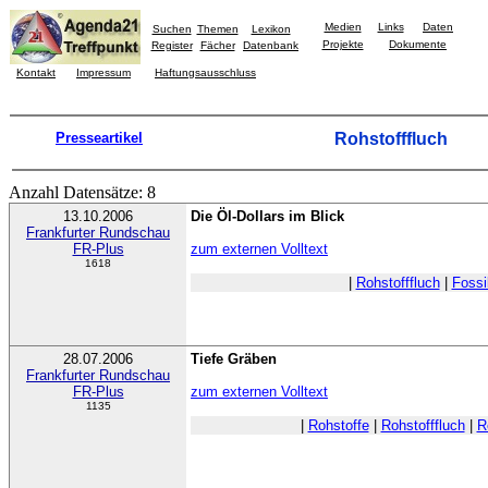
Medien
Links
Daten
Suchen
Themen
Lexikon
Projekte
Dokumente
Register
Fächer
Datenbank
Kontakt
Impressum
Haftungsausschluss
Presseartikel
Rohstofffluch
Anzahl Datensätze: 8
13.10.2006
Die Öl-Dollars im Blick
Frankfurter Rundschau
FR-Plus
zum externen Volltext
1618
|
Rohstofffluch
|
Fossi
28.07.2006
Tiefe Gräben
Frankfurter Rundschau
FR-Plus
zum externen Volltext
1135
|
Rohstoffe
|
Rohstofffluch
|
R