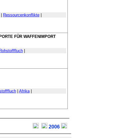
|
Ressourcenkonflikte
|
XPORTE FÜR WAFFENIMPORT
Rohstofffluch
|
tofffluch
|
Afrika
|
2006