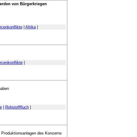
werden von Bürgerkriegen
cenkonflikte
|
Afrika
|
cenkonflikte
|
haben
e
|
Rohstofffluch
|
f Produktionsanlagen des Konzerns