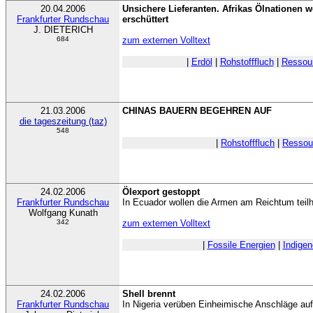
20.04.2006
Unsichere Lieferanten. Afrikas Ölnationen 
Frankfurter Rundschau
erschüttert
J. DIETERICH
684
zum externen Volltext
|
Erdöl
|
Rohstofffluch
|
Ressour
21.03.2006
CHINAS BAUERN BEGEHREN AUF
die tageszeitung (taz)
548
|
Rohstofffluch
|
Ressour
24.02.2006
Ölexport gestoppt
Frankfurter Rundschau
In Ecuador wollen die Armen am Reichtum teil
Wolfgang Kunath
342
zum externen Volltext
|
Fossile Energien
|
Indigen
24.02.2006
Shell brennt
Frankfurter Rundschau
In Nigeria verüben Einheimische Anschläge au