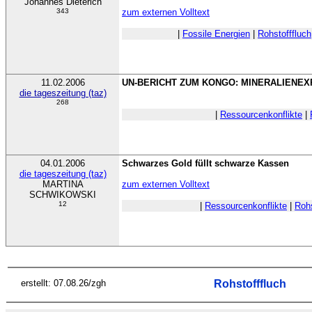
Johannes Dieterich
343
zum externen Volltext
|
Fossile Energien
|
Rohstofffluch
11.02.2006
UN-BERICHT ZUM KONGO: MINERALIENE
die tageszeitung (taz)
268
|
Ressourcenkonflikte
|
04.01.2006
Schwarzes Gold füllt schwarze Kassen
die tageszeitung (taz)
MARTINA
zum externen Volltext
SCHWIKOWSKI
12
|
Ressourcenkonflikte
|
Rohs
erstellt: 07.08.26/zgh
Rohstofffluch