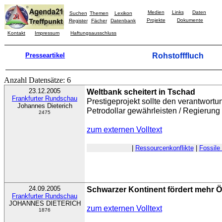
Medien
Links
Daten
Suchen
Themen
Lexikon
Projekte
Dokumente
Register
Fächer
Datenbank
Kontakt
Impressum
Haftungsausschluss
Presseartikel
Rohstofffluch
Anzahl Datensätze: 6
23.12.2005
Weltbank scheitert in Tschad
Frankfurter Rundschau
Prestigeprojekt sollte den verantwort
Johannes Dieterich
Petrodollar gewährleisten / Regierung 
2475
zum externen Volltext
|
Ressourcenkonflikte
|
Fossile
24.09.2005
Schwarzer Kontinent fördert mehr Ö
Frankfurter Rundschau
JOHANNES DIETERICH
zum externen Volltext
1876