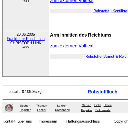
zum externen Volltext
1079
|
Rohstoffe
|
Konflikte
20.06.2005
Arm inmitten des Reichtums
Frankfurter Rundschau
CHRISTOPH LINK
zum externen Volltext
1080
|
Rohstoffe
|
Armut & Reic
erstellt: 07.08.26/zgh
Rohstofffluch
Medien
Links
Daten
Suchen
Themen
Lexikon
Register
Fächer
Datenbank
Projekte
Dokumente
Kontakt
über uns
Impressum
Haftungsausschluss
Copyrigh