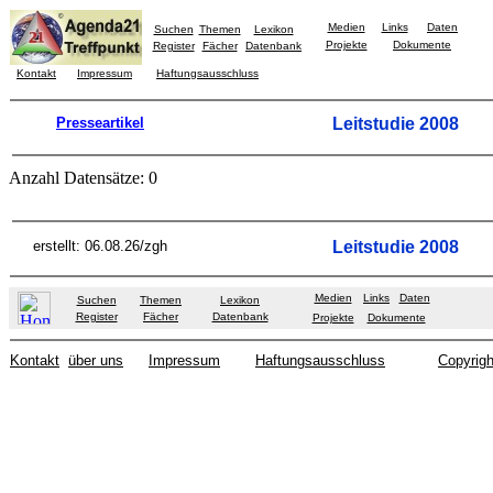
Medien
Links
Daten
Suchen
Themen
Lexikon
Projekte
Dokumente
Register
Fächer
Datenbank
Kontakt
Impressum
Haftungsausschluss
Presseartikel
Leitstudie 2008
Anzahl Datensätze: 0
erstellt: 06.08.26/zgh
Leitstudie 2008
Medien
Links
Daten
Suchen
Themen
Lexikon
Register
Fächer
Datenbank
Projekte
Dokumente
Kontakt
über uns
Impressum
Haftungsausschluss
Copyrigh