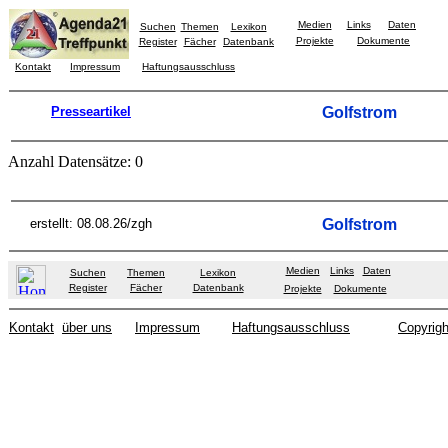
Medien
Links
Daten
Suchen
Themen
Lexikon
Projekte
Dokumente
Register
Fächer
Datenbank
Kontakt
Impressum
Haftungsausschluss
Presseartikel
Golfstrom
Anzahl Datensätze: 0
erstellt: 08.08.26/zgh
Golfstrom
Medien
Links
Daten
Suchen
Themen
Lexikon
Register
Fächer
Datenbank
Projekte
Dokumente
Kontakt
über uns
Impressum
Haftungsausschluss
Copyrigh